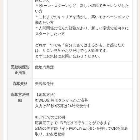
みたい方
＊Iターン・Uターンなど、新しい環境でチャレンジした
い方
＊これまでのキャリアを活かし、高いモチベーションで
働きたい方
＊人間関係に悩んだ経験があり、新しい環境で前向きに
スタートしたい方
どれか一つでも「自分に当てはまるかも」と感じた方
は、サロン見学やお話だけでも大歓迎です。
まずはお気軽にお問い合わせください。
受動喫煙防
敷地内禁煙
止措置
応募資格
美容師免許
応募方法詳
【応募方法】
細
①WEB応募ボタンからのご応募
入力は30秒♪応募は24時間受付中
②LINEでのご応募
応募完了までLINEだけで行うことができます
※Mjob美容師サイト内のLINEボタンを押してQRを読み
取り、お友達登録