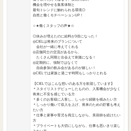
機会を増やせる集客体制と
最旬トレンドに触れられる環境◎
自然と働くモチベーションUP！
☆★働くスタッフの声★☆
◎休みが増えたのに給料が3倍になった！
◎CIELは将来のプランについて
会社が一緒に考えてくれる
◎店舗同士の交流があるから、
たくさん同期と出会えて刺激になる！
◎定期的に、強制ではなくて
自由参加の飲み会があるのが嬉しい！
◎CIELでは家族と過ごす時間もしっかりとれる
【CIELではこんな想いのある方を歓迎しています】
＊スタイリストデビューしたものの、入客機会が少なく
将来に不安を感じている方
＊多くのお客様に入客し、しっかり経験を積みたい方
＊しっかり働いて収入を上げ、将来のための貯蓄も考え
たい方
＊仕事と家事や育児を両立しながら、美容師を続けたい
方
＊プライベートも大切にしながら、仕事も思いきり楽し