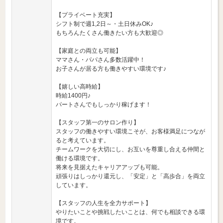
【プライベート充実】
シフト制で週1,2日～・土日休みOK♪
もちろんたくさん働きたい方も大歓迎◎
【家庭との両立も可能】
ママさん・パパさん多数活躍中！
お子さんが居る方も働きやすい環境です♪
【嬉しい高時給】
時給1400円♪
パートさんでもしっかり稼げます！
【スタッフ第一のサロン作り】
スタッフの働きやすい環境こそが、お客様満足につなが
ると考えています。
チームワークを大切にし、お互いを尊重し合える仲間と
働ける環境です。
将来を見据えたキャリアアップも可能。
頑張りはしっかり還元し、「安定」と「高歩合」を両立
しています。
【スタッフの人生を全力サポート】
やりたいことや挑戦したいことは、何でも相談できる環
境です。