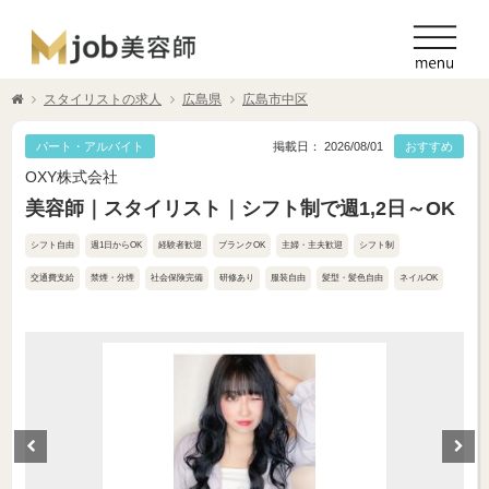
スタイリストの求人
広島県
広島市中区
パート・アルバイト
掲載日： 2026/08/01
おすすめ
OXY株式会社
美容師｜スタイリスト｜シフト制で週1,2日～OK
シフト自由
週1日からOK
経験者歓迎
ブランクOK
主婦・主夫歓迎
シフト制
交通費支給
禁煙・分煙
社会保険完備
研修あり
服装自由
髪型・髪色自由
ネイルOK