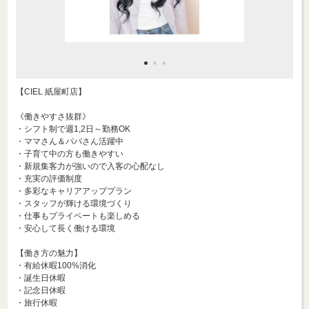
【CIEL 紙屋町店】
《働きやすさ抜群》
・シフト制で週1,2日～勤務OK
・ママさん＆パパさん活躍中
・子育て中の方も働きやすい
・新規集客力が強いので入客の心配なし
・充実の評価制度
・多彩なキャリアアッププラン
・スタッフが輝ける環境づくり
・仕事もプライベートも楽しめる
・安心して長く働ける環境
【働き方の魅力】
・有給休暇100%消化
・誕生日休暇
・記念日休暇
・旅行休暇