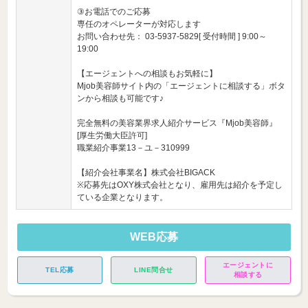
③お電話でのご応募
専任のオペレーターが対応します
お問い合わせ先： 03-5937-5829[ 受付時間 ] 9:00～
19:00
【エージェントへの相談もお気軽に】
Mjob美容師サイト内の「エージェントに相談する」ボタ
ンから相談も可能です♪
完全無料の美容業界求人紹介サービス『Mjob美容師』
[厚生労働大臣許可]
職業紹介事業13－ユ－310999
【紹介会社事業名】株式会社BIGACK
※応募先はOXY株式会社となり、雇用先は紹介を予定し
ている企業となります。
WEB応募
エージェントに
TEL応募
LINE問合せ
相談する