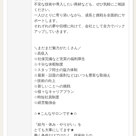
不安な技術や導入したい商材なども、ぜひ気軽にご相談
ください。
一人ひとりに寄り添いながら、成長と挑戦を全面的にサ
ポートします。
それぞれの夢や目標に向けて、会社として全力でバック
アップしていきます。
＼まだまだ魅力がたくさん／
☆高収入
☆社保完備など充実の福利厚生
☆十分な休暇制度
☆スタッフ同士の協力体制
☆最新・話題の薬剤などはいつも豊富な取揃え
☆技術の向上
☆新しいことへの挑戦
☆様々なキャリアプラン
☆時短社員制度
☆経営勉強会
☆★こんなサロンです★☆
『給与・休み・やりがい』を
とても大事にしてます★
働く条件だけではなく、技術向上の