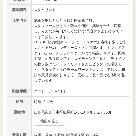
募集職種
スタイリスト
仕事内容
施術を中心としたサロン内業務全般。
スタッフ一人ひとりの強みや個性、興味を全力で応援
し、みんなが毎日楽しく笑顔で“美容師を楽しめる”サロ
ンを目指しています。
20～30代の女性をメインに、メンズのお客様も多くご来
店されるため、レディース・メンズ問わず、トレンドス
タイルからナチュラルスタイルまで幅広いスタイル提案
を楽しめるサロンです。入客チャンスも多く、デザイン
の幅を広げたいスタイリストさんにピッタリの環境で
す。スタッフ同士のチームワークを大切にしており、相
談や意見交換がしやすく、安心して長く働ける体制が整
っています。
勤務形態
パート・アルバイト
給与
時給1400円
勤務地
広島県広島市中区紙屋町1-5-10 ドルチェビル3F
地図を見る
最寄り駅
広電１号線(宇品線) 紙屋町東駅 徒歩3分