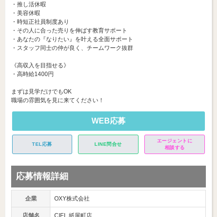
・推し活休暇
・美容休暇
・時短正社員制度あり
・その人に合った売りを伸ばす教育サポート
・あなたの『なりたい』を叶える全面サポート
・スタッフ同士の仲が良く、チームワーク抜群
《高収入を目指せる》
・高時給1400円
まずは見学だけでもOK
職場の雰囲気を見に来てください！
WEB応募
エージェントに
TEL応募
LINE問合せ
相談する
応募情報詳細
企業
OXY株式会社
店舗名
CIEL 紙屋町店