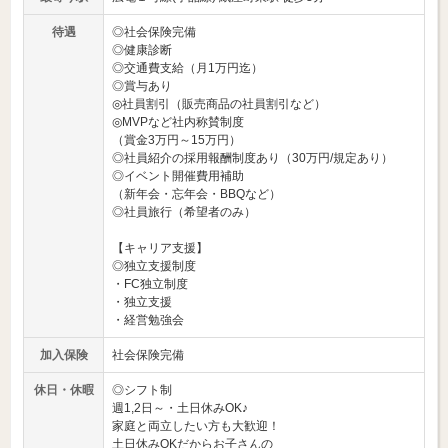
待遇
◎社会保険完備
◎健康診断
◎交通費支給（月1万円迄）
◎賞与あり
◎社員割引（販売商品の社員割引など）
◎MVPなど社内称賛制度
（賞金3万円～15万円）
◎社員紹介の採用報酬制度あり（30万円/規定あり）
◎イベント開催費用補助
（新年会・忘年会・BBQなど）
◎社員旅行（希望者のみ）
【キャリア支援】
◎独立支援制度
・FC独立制度
・独立支援
・経営勉強会
加入保険
社会保険完備
休日・休暇
◎シフト制
週1,2日～・土日休みOK♪
家庭と両立したい方も大歓迎！
土日休みOKだからお子さんの