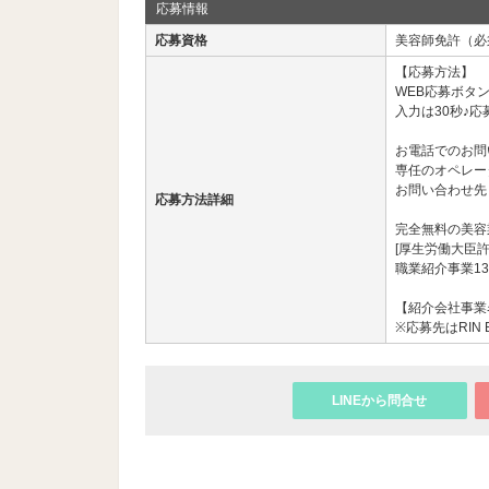
応募情報
応募資格
美容師免許（必
【応募方法】
WEB応募ボタ
入力は30秒♪応
お電話でのお問
専任のオペレー
お問い合わせ先： 03
応募方法詳細
完全無料の美容
[厚生労働大臣許
職業紹介事業13
【紹介会社事業名
※応募先はRIN
LINEから問合せ