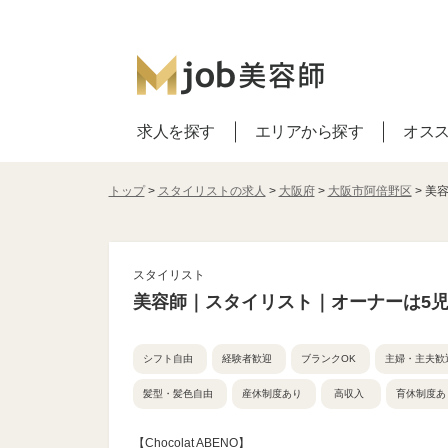
求人を探す
エリアから探す
オス
トップ
>
スタイリストの求人
>
大阪府
>
大阪市阿倍野区
> 美
スタイリスト
美容師｜スタイリスト｜オーナーは5
シフト自由
経験者歓迎
ブランクOK
主婦・主夫歓
髪型・髪色自由
産休制度あり
高収入
育休制度あ
【Chocolat ABENO】