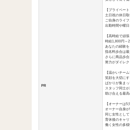
【プライベート
土日祝の休日取
ご自身のライフ
出勤時間や曜日
【高時給で頑張
時給1,800円～
あなたの経験を
指名料歩合は最
さらに商品歩合
努力がダイレク
【温かいチーム
笑顔を大切にす
ばかりが集まっ
PR
スタッフ同士が
助け合える最高
【オーナーは5
オーナー自身が
同じ女性として
育休後のキャリ
働く女性の多様