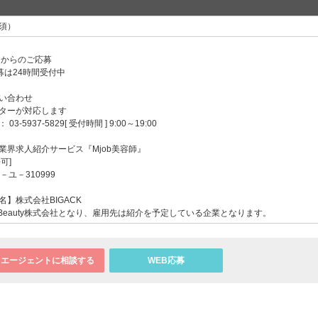
須）
ンからのご応募
募は24時間受付中
い合わせ
ターが対応します
-5937-5829[ 受付時間 ] 9:00～19:00
業界求人紹介サービス『Mjob美容師』
可]
－ユ－310999
】株式会社BIGACK
 Beauty株式会社となり、雇用先は紹介を予定している企業となります。
エージェントに相談する
WEB応募