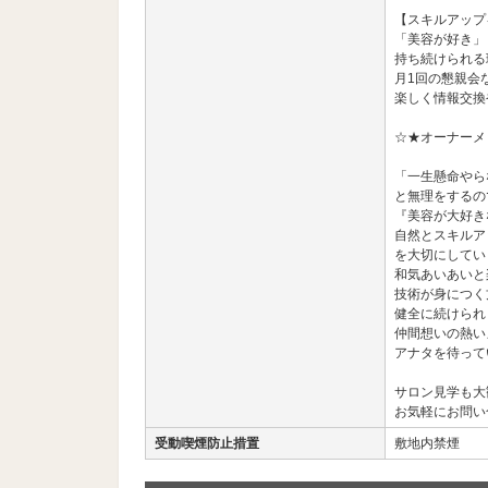
【スキルアップ
「美容が好き」
持ち続けられる
月1回の懇親会
楽しく情報交換
☆★オーナーメ
「一生懸命やら
と無理をするの
『美容が大好き
自然とスキルア
を大切にしてい
和気あいあいと
技術が身につく
健全に続けられ
仲間想いの熱い
アナタを待って
サロン見学も大
お気軽にお問い
受動喫煙防止措置
敷地内禁煙