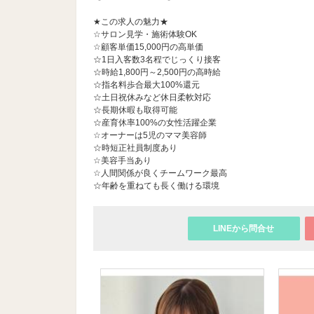
★この求人の魅力★
☆サロン見学・施術体験OK
☆顧客単価15,000円の高単価
☆1日入客数3名程でじっくり接客
☆時給1,800円～2,500円の高時給
☆指名料歩合最大100%還元
☆土日祝休みなど休日柔軟対応
☆長期休暇も取得可能
☆産育休率100%の女性活躍企業
☆オーナーは5児のママ美容師
☆時短正社員制度あり
☆美容手当あり
☆人間関係が良くチームワーク最高
☆年齢を重ねても長く働ける環境
LINEから問合せ