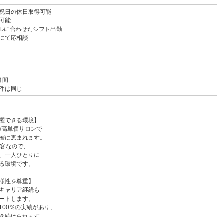
祝日の休日取得可能
可能
ルに合わせたシフト出勤
にて応相談
月間
件は同じ
躍できる環境】
の高単価サロンで
層に恵まれます。
入客なので、
、一人ひとりに
る環境です。
様性を尊重】
キャリア継続も
ートします。
100％の実績があり、
き続けられます。