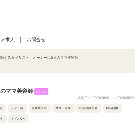
スメ求人
お問合せ
容師｜スタイリスト｜オーナーは5児のママ美容師
児のママ美容師
おすすめ
掲載日： 2026/08/01 ～ 2026/08/3
迎
シフト制
交通費支給
禁煙・分煙
社会保険完備
服装自由
り
ネイルOK