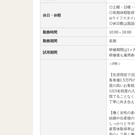
◎土曜・日曜・
◎長期休暇取得
休日・休暇
◎ライフスタイ
◎休日数は面談
勤務時間
10:00～16:00
勤務期間
長期
研修期間は1ヶ
試用期間
研修後も雇用条
☆PR☆
【生涯現役で活
客単価1.5万円
質の高いお客様
1日3名程度の
慌てることなく
丁寧に向き合え
【働く女性の多
結婚や出産後の
しっかりとサポ
産育休取得率は
安心して長く働