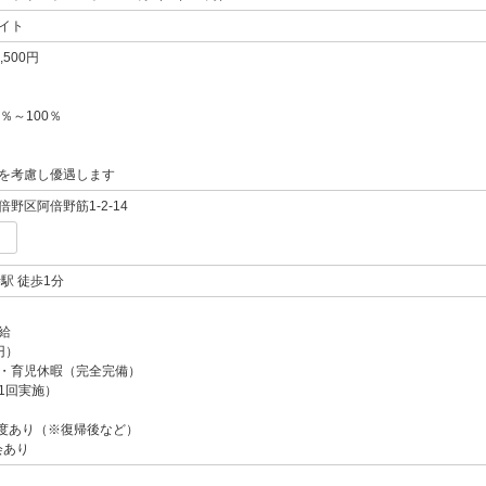
イト
,500円
％～100％
を考慮し優遇します
野区阿倍野筋1-2-14
駅 徒歩1分
給
円）
・育児休暇（完全完備）
1回実施）
度あり（※復帰後など）
会あり