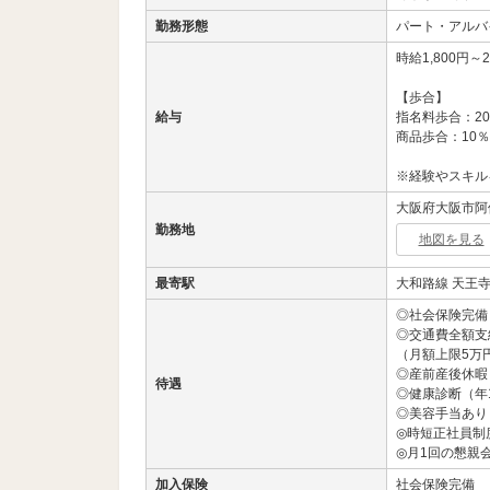
勤務形態
パート・アルバ
時給1,800円～2
【歩合】
給与
指名料歩合：20
商品歩合：10％
※経験やスキル
大阪府大阪市阿倍
勤務地
地図を見る
最寄駅
大和路線 天王寺
◎社会保険完備
◎交通費全額支
（月額上限5万
◎産前産後休暇
待遇
◎健康診断（年
◎美容手当あり
◎時短正社員制
◎月1回の懇親
加入保険
社会保険完備