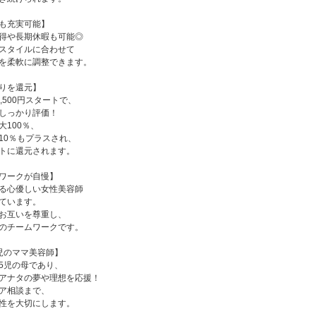
も充実可能】
得や長期休暇も可能◎
スタイルに合わせて
を柔軟に調整できます。
りを還元】
2,500円スタートで、
しっかり評価！
大100％、
10％もプラスされ、
トに還元されます。
ワークが自慢】
る心優しい女性美容師
ています。
お互いを尊重し、
のチームワークです。
児のママ美容師】
5児の母であり、
アナタの夢や理想を応援！
ア相談まで、
性を大切にします。