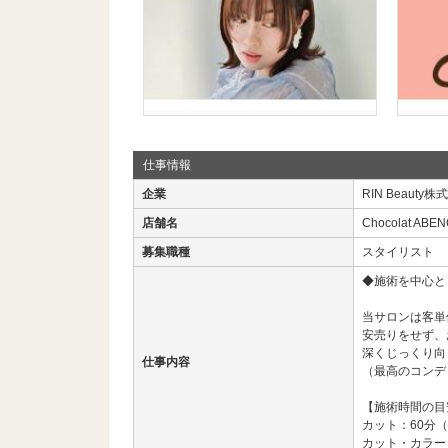
仕事情報
企業
RIN Beauty株
店舗名
Chocolat ABEN
募集職種
スタイリスト
◆施術を中心と
当サロンは客単価
安売りをせず、
深くじっくり向
仕事内容
（最高のコンデ
【施術時間の目
カット：60分（6
カット・カラー・