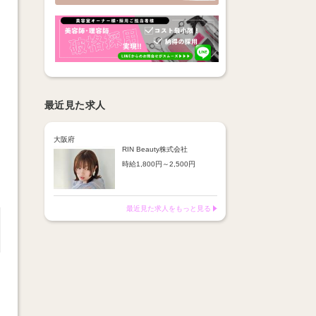
最近見た求人
大阪府
RIN Beauty株式会社
時給1,800円～2,500円
【歩合】
指名料歩合：20％～100％
商品歩合：10％
最近見た求人をもっと見る
※経験やスキルを考慮し優遇
します