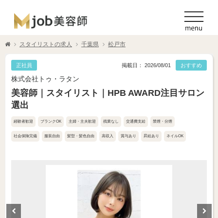
スタイリストの求人
千葉県
松戸市
正社員
掲載日： 2026/08/01
おすすめ
株式会社トゥ・ラタン
美容師｜スタイリスト｜HPB AWARD注目サロン
選出
経験者歓迎
ブランクOK
主婦・主夫歓迎
残業なし
交通費支給
禁煙・分煙
社会保険完備
服装自由
髪型・髪色自由
高収入
賞与あり
昇給あり
ネイルOK