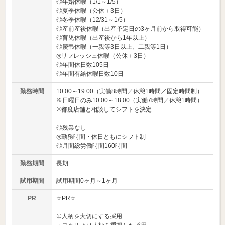
◎年始休暇（1/1～1/5）
◎夏季休暇（公休＋3日）
◎冬季休暇（12/31～1/5）
◎産前産後休暇（出産予定日の3ヶ月前から取得可能）
◎育児休暇（出産後から1年以上）
◎慶弔休暇（一親等3日以上、二親等1日）
◎リフレッシュ休暇（公休＋3日）
◎年間休日数105日
◎年間有給休暇日数10日
勤務時間
10:00～19:00（実働8時間／休憩1時間／固定時間制）
※日曜日のみ10:00～18:00（実働7時間／休憩1時間）
※都度店舗と相談してシフトを決定
◎残業なし
◎勤務時間・休日ともにシフト制
◎月間総労働時間160時間
勤務期間
長期
試用期間
試用期間0ヶ月～1ヶ月
PR
☆PR☆
①人柄を大切にする採用