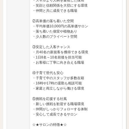
・スキルより人柄を重視した採用
・笑顔と信頼関係を大切にする環境
・仲間と共に成長できる職場
②高単価の落ち着いた空間
・平均単価10,000円の高単価サロン
・落ち着いた個室や植物あり
・少人数のプライベート空間
③安定した入客チャンス
・月40名の新規客を獲得できる環境
・1日8名～10名前後を担当可能
・お客様に丁寧に向き合える職場
④子育て世代も安心
・子育て中のスタッフが多数在籍
・16時や17時の退勤も相談可能
・家庭と両立しながら働ける環境
⑤挑戦を応援する社風
・新しい挑戦を歓迎する職場環境
・仲間がしっかりフォローする体制
・安心して成長できるサロン
☆★サロンの特徴★☆