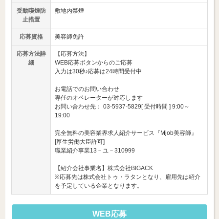
受動喫煙防
敷地内禁煙
止措置
応募資格
美容師免許
応募方法詳
【応募方法】
細
WEB応募ボタンからのご応募
入力は30秒♪応募は24時間受付中
お電話でのお問い合わせ
専任のオペレーターが対応します
お問い合わせ先： 03-5937-5829[ 受付時間 ] 9:00～
19:00
完全無料の美容業界求人紹介サービス『Mjob美容師』
[厚生労働大臣許可]
職業紹介事業13－ユ－310999
【紹介会社事業名】株式会社BIGACK
※応募先は株式会社トゥ・ラタンとなり、雇用先は紹介
を予定している企業となります。
WEB応募