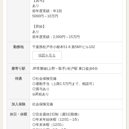
【賞与】
あり
前年度実績：年1回
5000円～10万円
【昇給】
あり
前年度実績：2,000円～15万円
勤務地
千葉県松戸市小根本51-6 第5MYビル102
地図を見る
最寄り駅
JR常磐線(上野～取手) 松戸駅 東口徒歩6分
待遇
◎社会保険完備
◎通勤手当（上限1.5万円まで、相談可）
◎賞与あり
◎昇給あり
加入保険
社会保険完備
休日・休暇
◎完全週休2日制（週5日勤務）
◎年末年始休暇（12/31～1/5）
◎年末休暇（12/31）