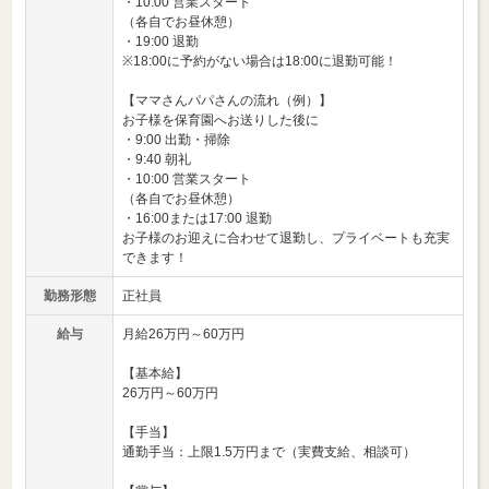
・10:00 営業スタート
（各自でお昼休憩）
・19:00 退勤
※18:00に予約がない場合は18:00に退勤可能！
【ママさんパパさんの流れ（例）】
お子様を保育園へお送りした後に
・9:00 出勤・掃除
・9:40 朝礼
・10:00 営業スタート
（各自でお昼休憩）
・16:00または17:00 退勤
お子様のお迎えに合わせて退勤し、プライベートも充実
できます！
勤務形態
正社員
給与
月給26万円～60万円
【基本給】
26万円～60万円
【手当】
通勤手当：上限1.5万円まで（実費支給、相談可）