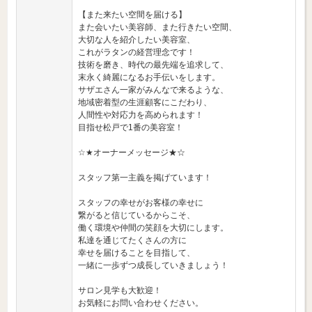
【また来たい空間を届ける】
また会いたい美容師、また行きたい空間、
大切な人を紹介したい美容室、
これがラタンの経営理念です！
技術を磨き、時代の最先端を追求して、
末永く綺麗になるお手伝いをします。
サザエさん一家がみんなで来るような、
地域密着型の生涯顧客にこだわり、
人間性や対応力を高められます！
目指せ松戸で1番の美容室！
☆★オーナーメッセージ★☆
スタッフ第一主義を掲げています！
スタッフの幸せがお客様の幸せに
繋がると信じているからこそ、
働く環境や仲間の笑顔を大切にします。
私達を通じてたくさんの方に
幸せを届けることを目指して、
一緒に一歩ずつ成長していきましょう！
サロン見学も大歓迎！
お気軽にお問い合わせください。