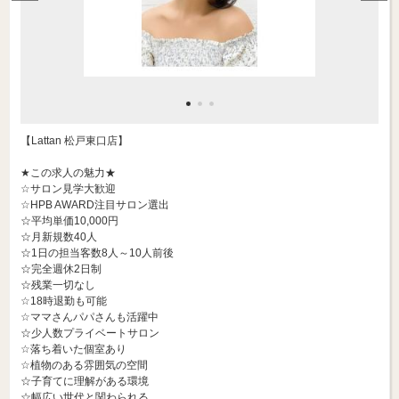
【Lattan 松戸東口店】
★この求人の魅力★
☆サロン見学大歓迎
☆HPB AWARD注目サロン選出
☆平均単価10,000円
☆月新規数40人
☆1日の担当客数8人～10人前後
☆完全週休2日制
☆残業一切なし
☆18時退勤も可能
☆ママさんパパさんも活躍中
☆少人数プライベートサロン
☆落ち着いた個室あり
☆植物のある雰囲気の空間
☆子育てに理解がある環境
☆幅広い世代と関わられる