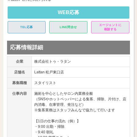
WEB応募
エージェントに
TEL応募
LINE問合せ
相談する
応募情報詳細
企業
株式会社トゥ・ラタン
店舗名
Lattan 松戸東口店
募集職種
スタイリスト
仕事内容
施術を中心としたサロン内業務全般
（SNSやホットペッパーによる集客、掃除、片付け、店
内消毒、在庫管理、発注など）
※集客業務はスタッフみんなで協力して行います
【1日の仕事の流れ（例）】
・9:00 出勤・掃除
・9:40 朝礼