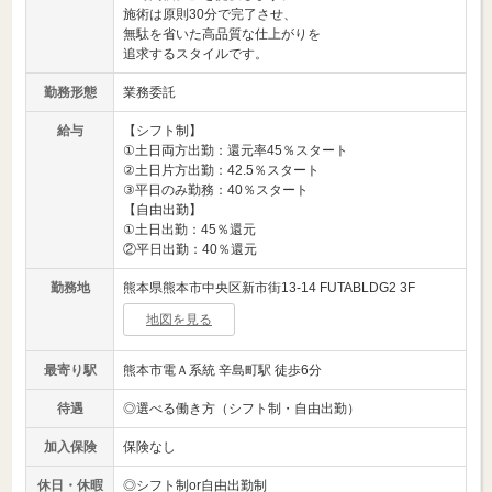
施術は原則30分で完了させ、
無駄を省いた高品質な仕上がりを
追求するスタイルです。
勤務形態
業務委託
給与
【シフト制】
①土日両方出勤：還元率45％スタート
②土日片方出勤：42.5％スタート
③平日のみ勤務：40％スタート
【自由出勤】
①土日出勤：45％還元
②平日出勤：40％還元
勤務地
熊本県熊本市中央区新市街13-14 FUTABLDG2 3F
地図を見る
最寄り駅
熊本市電Ａ系統 辛島町駅 徒歩6分
待遇
◎選べる働き方（シフト制・自由出勤）
加入保険
保険なし
休日・休暇
◎シフト制or自由出勤制