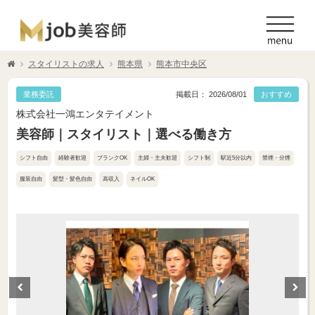
スタイリストの求人
熊本県
熊本市中央区
業務委託
掲載日： 2026/08/01
おすすめ
株式会社一鴻エンタテイメント
美容師｜スタイリスト｜選べる働き方
シフト自由
経験者歓迎
ブランクOK
主婦・主夫歓迎
シフト制
駅近5分以内
禁煙・分煙
服装自由
髪型・髪色自由
高収入
ネイルOK