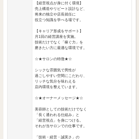
【経営視点が身に付く環境】
売上構造やリピート設計など、
将来の独立や店長就任に
役立つ知識を学べる場です。
【キャリア形成をサポート】
月1回の経営講座を実施。
技術だけでなく「稼ぐ力」を
磨きたい方に最適な環境です。
☆★サロンの特徴★☆
シックな雰囲気で男性が
過ごしやすい空間にこだわり、
リッチな気分を味わえる
店内環境を整えています。
☆★オーナーメッセージ★☆
美容師としての技術だけでなく
「長く通われる仕組み」と
「経営視点」を身につける。
それが当サロンでの仕事です。
「技術・経営・誠実さ」の