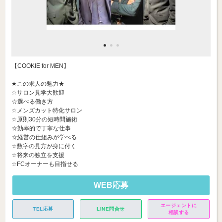
【COOKIE for MEN】
★この求人の魅力★
☆サロン見学大歓迎
☆選べる働き方
☆メンズカット特化サロン
☆原則30分の短時間施術
☆効率的で丁寧な仕事
☆経営の仕組みが学べる
☆数字の見方が身に付く
☆将来の独立を支援
☆FCオーナーも目指せる
WEB応募
エージェントに
TEL応募
LINE問合せ
相談する