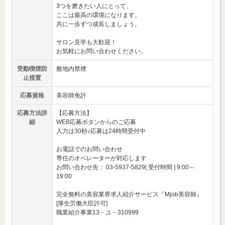
3つを磨きたい人にとって、
ここは最高の環境になります。
共に一歩ずつ成長しましょう。
サロン見学も大歓迎！
お気軽にお問い合わせください。
受動喫煙防
敷地内禁煙
止措置
応募資格
美容師免許
応募方法詳
【応募方法】
細
WEB応募ボタンからのご応募
入力は30秒♪応募は24時間受付中
お電話でのお問い合わせ
専任のオペレーターが対応します
お問い合わせ先： 03-5937-5829[ 受付時間 ] 9:00～
19:00
完全無料の美容業界求人紹介サービス『Mjob美容師』
[厚生労働大臣許可]
職業紹介事業13－ユ－310999