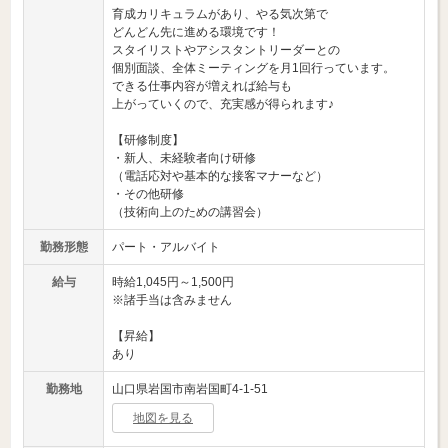
育成カリキュラムがあり、やる気次第で
どんどん先に進める環境です！
スタイリストやアシスタントリーダーとの
個別面談、全体ミーティングを月1回行っています。
できる仕事内容が増えれば給与も
上がっていくので、充実感が得られます♪
【研修制度】
・新人、未経験者向け研修
（電話応対や基本的な接客マナーなど）
・その他研修
（技術向上のための講習会）
勤務形態
パート・アルバイト
給与
時給1,045円～1,500円
※諸手当は含みません
【昇給】
あり
勤務地
山口県岩国市南岩国町4-1-51
地図を見る