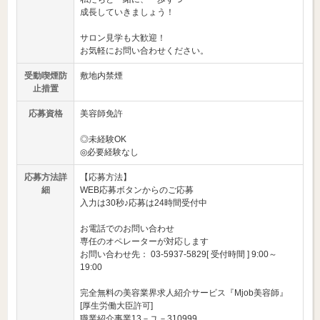
成長していきましょう！
サロン見学も大歓迎！
お気軽にお問い合わせください。
受動喫煙防
敷地内禁煙
止措置
応募資格
美容師免許
◎未経験OK
◎必要経験なし
応募方法詳
【応募方法】
細
WEB応募ボタンからのご応募
入力は30秒♪応募は24時間受付中
お電話でのお問い合わせ
専任のオペレーターが対応します
お問い合わせ先： 03-5937-5829[ 受付時間 ] 9:00～
19:00
完全無料の美容業界求人紹介サービス『Mjob美容師』
[厚生労働大臣許可]
職業紹介事業13－ユ－310999