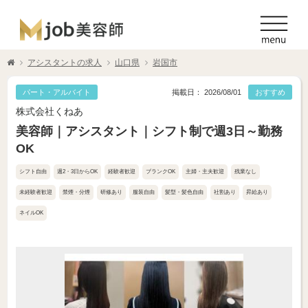
アシスタントの求人
山口県
岩国市
パート・アルバイト
掲載日： 2026/08/01
おすすめ
株式会社くねあ
美容師｜アシスタント｜シフト制で週3日～勤務
OK
シフト自由
週2・3日からOK
経験者歓迎
ブランクOK
主婦・主夫歓迎
残業なし
未経験者歓迎
禁煙・分煙
研修あり
服装自由
髪型・髪色自由
社割あり
昇給あり
ネイルOK