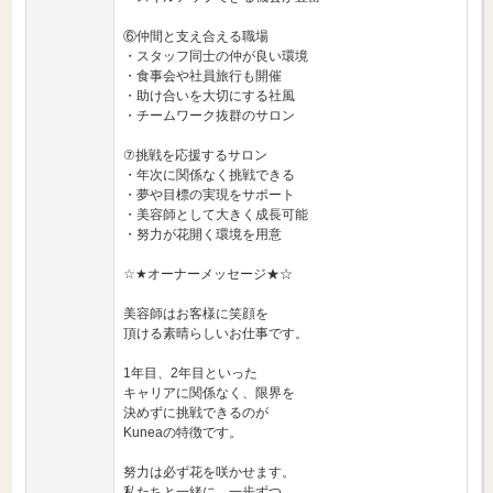
⑥仲間と支え合える職場
・スタッフ同士の仲が良い環境
・食事会や社員旅行も開催
・助け合いを大切にする社風
・チームワーク抜群のサロン
⑦挑戦を応援するサロン
・年次に関係なく挑戦できる
・夢や目標の実現をサポート
・美容師として大きく成長可能
・努力が花開く環境を用意
☆★オーナーメッセージ★☆
美容師はお客様に笑顔を
頂ける素晴らしいお仕事です。
1年目、2年目といった
キャリアに関係なく、限界を
決めずに挑戦できるのが
Kuneaの特徴です。
努力は必ず花を咲かせます。
私たちと一緒に、一歩ずつ