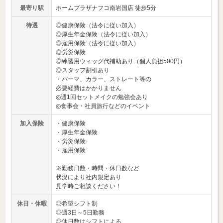
最寄り駅
ホームプラザナフコ南岩国店 徒歩5分
待遇
◎健康保険（法令に従い加入）
◎厚生年金保険（法令に従い加入）
◎雇用保険（法令に従い加入）
◎労災保険
◎練習用ウィッグ代補助あり（個人負担500円）
◎スタッフ割引あり
・パーマ、カラー、ストレート等の
必要経費はかかりません
◎週1回セットメイクの勉強会あり
◎食事会・社員旅行などのイベント
加入保険
・健康保険
・厚生年金保険
・労災保険
・雇用保険
※勤務日数・時間・休日数など
状況により社内規定あり
見学時ご相談ください！
休日・休暇
◎希望シフト制
◎週3日～5日勤務
◎休日数はシフトによる