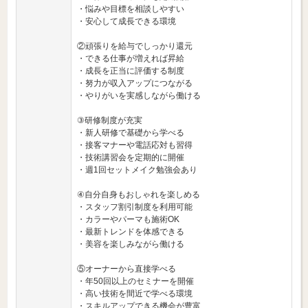
・悩みや目標を相談しやすい
・安心して成長できる環境
②頑張りを給与でしっかり還元
・できる仕事が増えれば昇給
・成長を正当に評価する制度
・努力が収入アップにつながる
・やりがいを実感しながら働ける
③研修制度が充実
・新人研修で基礎から学べる
・接客マナーや電話応対も習得
・技術講習会を定期的に開催
・週1回セットメイク勉強会あり
④自分自身もおしゃれを楽しめる
・スタッフ割引制度を利用可能
・カラーやパーマも施術OK
・最新トレンドを体感できる
・美容を楽しみながら働ける
⑤オーナーから直接学べる
・年50回以上のセミナーを開催
・高い技術を間近で学べる環境
・スキルアップできる機会が豊富