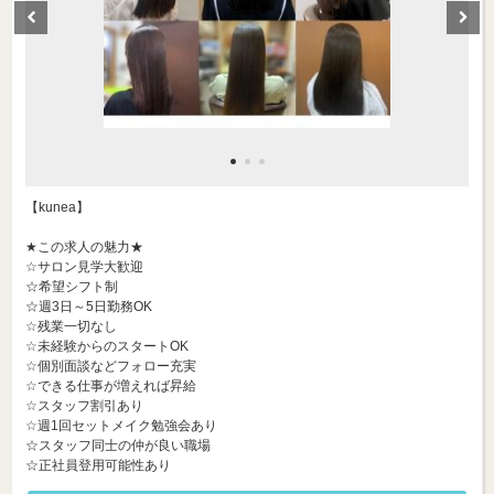
【kunea】
★この求人の魅力★
☆サロン見学大歓迎
☆希望シフト制
☆週3日～5日勤務OK
☆残業一切なし
☆未経験からのスタートOK
☆個別面談などフォロー充実
☆できる仕事が増えれば昇給
☆スタッフ割引あり
☆週1回セットメイク勉強会あり
☆スタッフ同士の仲が良い職場
☆正社員登用可能性あり