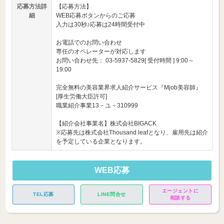
応募方法詳
【応募方法】
細
WEB応募ボタンからのご応募
入力は30秒♪応募は24時間受付中
お電話でのお問い合わせ
専任のオペレーターが対応します
お問い合わせ先： 03-5937-5829[ 受付時間 ] 9:00～
19:00
完全無料の美容業界求人紹介サービス『Mjob美容師』
[厚生労働大臣許可]
職業紹介事業13－ユ－310999
【紹介会社事業名】株式会社BIGACK
※応募先は株式会社Thousand leafとなり、雇用先は紹介
を予定している企業となります。
WEB応募
エージェントに
TEL応募
LINE問合せ
相談する