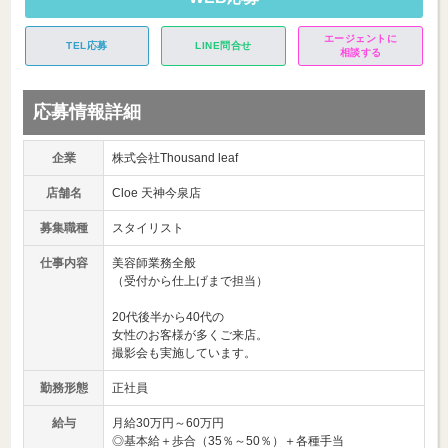
エージェントに
TEL応募
LINE問合せ
相談する
応募情報詳細
企業
株式会社Thousand leaf
店舗名
Cloe 天神今泉店
募集職種
スタイリスト
仕事内容
美容師業務全般
（受付から仕上げまで担当）
20代後半から40代の
女性のお客様が多くご来店。
撮影会も実施しています。
勤務形態
正社員
給与
月給30万円～60万円
◎基本給＋歩合（35％～50％）＋各種手当