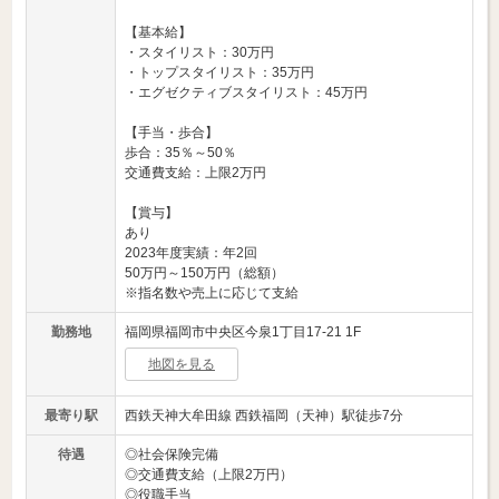
【基本給】
・スタイリスト：30万円
・トップスタイリスト：35万円
・エグゼクティブスタイリスト：45万円
【手当・歩合】
歩合：35％～50％
交通費支給：上限2万円
【賞与】
あり
2023年度実績：年2回
50万円～150万円（総額）
※指名数や売上に応じて支給
勤務地
福岡県福岡市中央区今泉1丁目17-21 1F
地図を見る
最寄り駅
西鉄天神大牟田線 西鉄福岡（天神）駅徒歩7分
待遇
◎社会保険完備
◎交通費支給（上限2万円）
◎役職手当