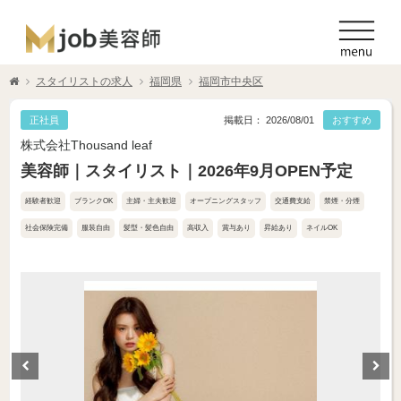
スタイリストの求人
福岡県
福岡市中央区
正社員
掲載日： 2026/08/01
おすすめ
株式会社Thousand leaf
美容師｜スタイリスト｜2026年9月OPEN予定
経験者歓迎
ブランクOK
主婦・主夫歓迎
オープニングスタッフ
交通費支給
禁煙・分煙
社会保険完備
服装自由
髪型・髪色自由
高収入
賞与あり
昇給あり
ネイルOK