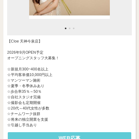
【Cloe 天神今泉店】
2026年9月OPEN予定
オープニングスタッフ大募集！
☆新規月300~400名以上
☆平均客単価10,000円以上
☆マンツーマン施術
☆夏季・冬季休みあり
☆歩合率35％～50％
☆自社スタジオ完備
☆撮影会も定期開催
☆20代～40代女性が多数
☆チームワーク抜群
☆将来の独立開業を支援
☆引越し手当あり
WEB応募