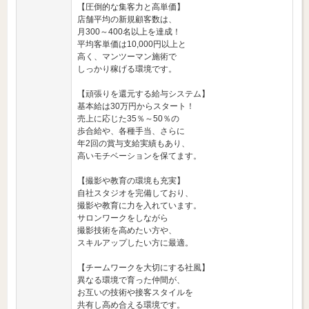
【圧倒的な集客力と高単価】
店舗平均の新規顧客数は、
月300～400名以上を達成！
平均客単価は10,000円以上と
高く、マンツーマン施術で
しっかり稼げる環境です。
【頑張りを還元する給与システム】
基本給は30万円からスタート！
売上に応じた35％～50％の
歩合給や、各種手当、さらに
年2回の賞与支給実績もあり、
高いモチベーションを保てます。
【撮影や教育の環境も充実】
自社スタジオを完備しており、
撮影や教育に力を入れています。
サロンワークをしながら
撮影技術を高めたい方や、
スキルアップしたい方に最適。
【チームワークを大切にする社風】
異なる環境で育った仲間が、
お互いの技術や接客スタイルを
共有し高め合える環境です。