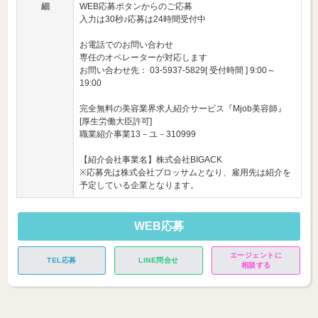
細
WEB応募ボタンからのご応募
入力は30秒♪応募は24時間受付中
お電話でのお問い合わせ
専任のオペレーターが対応します
お問い合わせ先： 03-5937-5829[ 受付時間 ] 9:00～
19:00
完全無料の美容業界求人紹介サービス『Mjob美容師』
[厚生労働大臣許可]
職業紹介事業13－ユ－310999
【紹介会社事業名】株式会社BIGACK
※応募先は株式会社ブロッサムとなり、雇用先は紹介を
予定している企業となります。
WEB応募
エージェントに
TEL応募
LINE問合せ
相談する