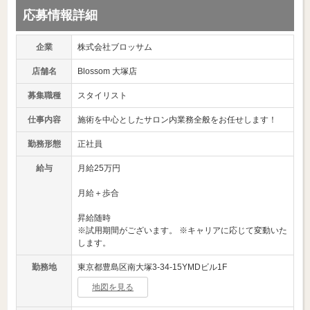
応募情報詳細
企業
株式会社ブロッサム
店舗名
Blossom 大塚店
募集職種
スタイリスト
仕事内容
施術を中心としたサロン内業務全般をお任せします！
勤務形態
正社員
給与
月給25万円
月給＋歩合
昇給随時
※試用期間がございます。 ※キャリアに応じて変動いた
します。
勤務地
東京都豊島区南大塚3-34-15YMDビル1F
地図を見る