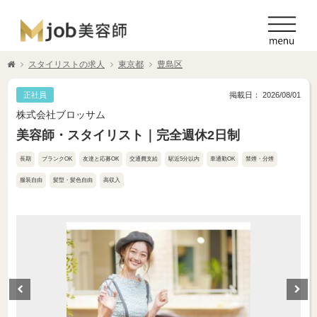
スタイリストの求人
東京都
豊島区
正社員
掲載日： 2026/08/01
株式会社ブロッサム
美容師・スタイリスト｜完全週休2日制
長期
ブランクOK
友達と応募OK
交通費支給
駅近5分以内
車通勤OK
禁煙・分煙
服装自由
髪型・髪色自由
高収入