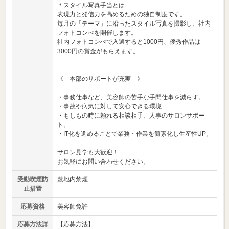
＊スタイル写真手当とは
表現力と発信力を高めるための独自制度です。
毎月の「テーマ」に沿ったスタイル写真を撮影し、社内
フォトコンぺを開催します。
社内フォトコンぺで入選すると1000円、優秀作品は
3000円の賞金がもらえます。
《 本部のサポートが充実 》
・事務仕事など、美容師の苦手な手間仕事を減らす。
・事故や病気に対して安心できる環境
・もしもの時に頼れる相談相手、人事のサロンサポー
ト。
・IT化を進めることで業務・作業を簡素化し生産性UP。
サロン見学も大歓迎！
お気軽にお問い合わせください。
受動喫煙防
敷地内禁煙
止措置
応募資格
美容師免許
応募方法詳
【応募方法】