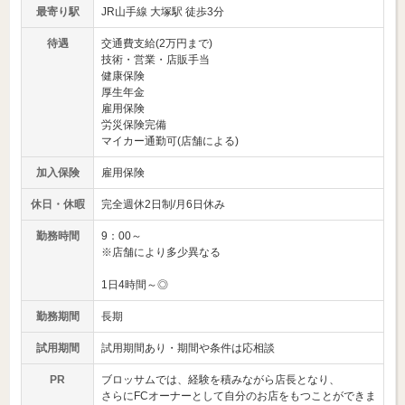
最寄り駅
JR山手線 大塚駅 徒歩3分
待遇
交通費支給(2万円まで)
技術・営業・店販手当
健康保険
厚生年金
雇用保険
労災保険完備
マイカー通勤可(店舗による)
加入保険
雇用保険
休日・休暇
完全週休2日制/月6日休み
勤務時間
9：00～
※店舗により多少異なる
1日4時間～◎
勤務期間
長期
試用期間
試用期間あり・期間や条件は応相談
PR
ブロッサムでは、経験を積みながら店長となり、
さらにFCオーナーとして自分のお店をもつことができま