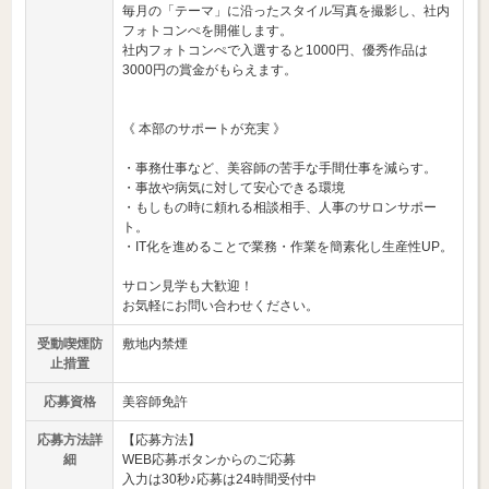
毎月の「テーマ」に沿ったスタイル写真を撮影し、社内
フォトコンぺを開催します。
社内フォトコンぺで入選すると1000円、優秀作品は
3000円の賞金がもらえます。
《 本部のサポートが充実 》
・事務仕事など、美容師の苦手な手間仕事を減らす。
・事故や病気に対して安心できる環境
・もしもの時に頼れる相談相手、人事のサロンサポー
ト。
・IT化を進めることで業務・作業を簡素化し生産性UP。
サロン見学も大歓迎！
お気軽にお問い合わせください。
受動喫煙防
敷地内禁煙
止措置
応募資格
美容師免許
応募方法詳
【応募方法】
細
WEB応募ボタンからのご応募
入力は30秒♪応募は24時間受付中