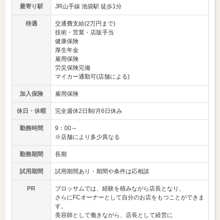
最寄り駅
JR山手線 池袋駅 徒歩1分
待遇
交通費支給(2万円まで)
技術・営業・店販手当
健康保険
厚生年金
雇用保険
労災保険完備
マイカー通勤可(店舗による)
加入保険
雇用保険
休日・休暇
完全週休2日制/月6日休み
勤務時間
9：00～
※店舗により多少異なる
勤務期間
長期
試用期間
試用期間あり・期間や条件は応相談
PR
ブロッサムでは、経験を積みながら店長となり、
さらにFCオーナーとして自分のお店をもつことができま
す。
美容師として働きながら、店長として経営に