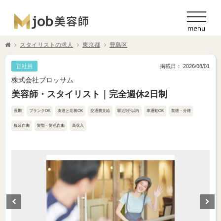
スタイリストの求人
東京都
豊島区
正社員
掲載日： 2026/08/01
株式会社ブロッサム
美容師・スタイリスト｜完全週休2日制
長期
ブランクOK
友達と応募OK
交通費支給
駅近5分以内
車通勤OK
禁煙・分煙
服装自由
髪型・髪色自由
高収入