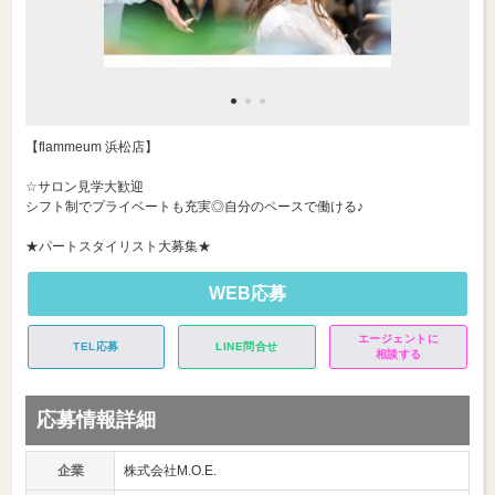
【flammeum 浜松店】
☆サロン見学大歓迎
シフト制でプライベートも充実◎自分のペースで働ける♪
★パートスタイリスト大募集★
WEB応募
エージェントに
TEL応募
LINE問合せ
相談する
応募情報詳細
企業
株式会社M.O.E.