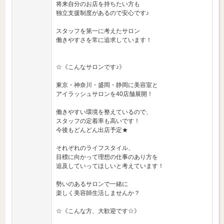
将来自分のお店を持ちたい方も
独立支援制度があるので安心です♪
スタッフを第一に考えたサロン
働きやすさを常に追求しています！
☆《こんなサロンです♪》
東京・神奈川・盛岡・静岡に美容室と
アイラッシュサロンを40店舗展開！
働きやすい環境を整えているので、
スタッフの定着率も高いです！
今後もどんどん出店予定★
それぞれのライフスタイル、
目標に向かって理想の仕事のあり方を
追及していってほしいと考えています！
勢いのあるサロンで一緒に
楽しく美容師生活しませんか？
☆《こんな方、大歓迎です☆》