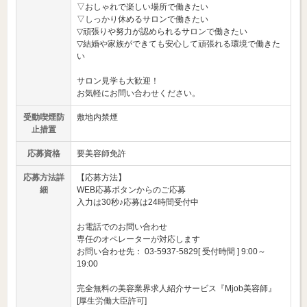
▽おしゃれで楽しい場所で働きたい
▽しっかり休めるサロンで働きたい
▽頑張りや努力が認められるサロンで働きたい
▽結婚や家族ができても安心して頑張れる環境で働きた
い
サロン見学も大歓迎！
お気軽にお問い合わせください。
受動喫煙防
敷地内禁煙
止措置
応募資格
要美容師免許
応募方法詳
【応募方法】
細
WEB応募ボタンからのご応募
入力は30秒♪応募は24時間受付中
お電話でのお問い合わせ
専任のオペレーターが対応します
お問い合わせ先： 03-5937-5829[ 受付時間 ] 9:00～
19:00
完全無料の美容業界求人紹介サービス『Mjob美容師』
[厚生労働大臣許可]