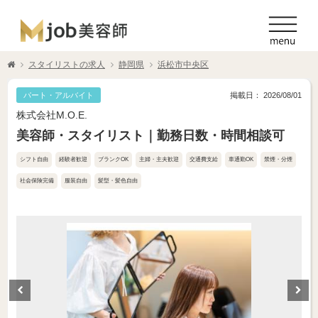
スタイリストの求人
静岡県
浜松市中央区
パート・アルバイト
掲載日： 2026/08/01
株式会社M.O.E.
美容師・スタイリスト｜勤務日数・時間相談可
シフト自由
経験者歓迎
ブランクOK
主婦・主夫歓迎
交通費支給
車通勤OK
禁煙・分煙
社会保険完備
服装自由
髪型・髪色自由