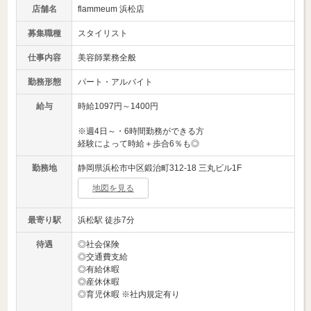
店舗名
flammeum 浜松店
募集職種
スタイリスト
仕事内容
美容師業務全般
勤務形態
パート・アルバイト
給与
時給1097円～1400円
※週4日～・6時間勤務ができる方
経験によって時給＋歩合6％も◎
勤務地
静岡県浜松市中区鍛治町312-18 三丸ビル1F
地図を見る
最寄り駅
浜松駅 徒歩7分
待遇
◎社会保険
◎交通費支給
◎有給休暇
◎産休休暇
◎育児休暇 ※社内規定有り