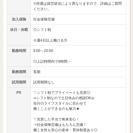
※待遇は就労状況により異なりますので、詳細はご質問
ください。
加入保険
社会保険完備
休日・休暇
◎シフト制
※週4日以上働ける方
勤務時間
9:00～20:00
◎上記時間内で6時間～
勤務期間
長期
試用期間
試用期間なし
PR
▽シフト制でプライベートも充実◎
⇒シフト制なので土日休みの相談OK◎
自分のライフスタイルに合わせて
働くことができるのも魅力★
▽充実した手当で将来安心！
⇒社会保険完備はもちろん完備！
働く女性も安心の産休・育休制度あり◎