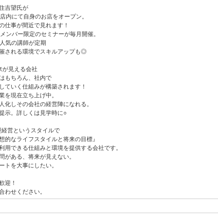
住吉望氏が
古屋店内にて自身のお店をオープン。
の仕事が間近で見れます！
CHメンバー限定のセミナーが毎月開催。
で人気の講師が定期
催される環境でスキルアップも◎
来が見える会社
はもちろん、社内で
していく仕組みが構築されます！
業を現在立ち上げ中。
人化しその会社の経営陣になれる。
提示。詳しくは見学時に○
港型経営というスタイルで
想的なライフスタイルと将来の目標』
利用できる仕組みと環境を提供する会社です。
問がある、将来が見えない。
ートを大事にしたい。
歓迎！
合わせください。