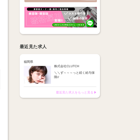
最近見た求人
福岡県
株式会社CLUTCH
＼＼ず～～～っと続く給与保
障//
月20万円保障＋残業手当(歩
合)
28日月の場合→19日勤務
最近見た求人をもっと見る
31日月の場合→22日勤務
【歩合給】
◎フリー：35％
◎指名 ：45％
◎交通費：月1万円迄
保障給or歩合給
どちらか高い方を支給♪
《収入例》