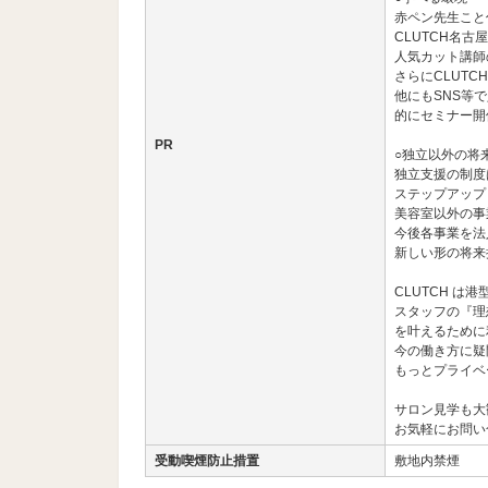
赤ペン先生こと
CLUTCH名
人気カット講師
さらにCLUT
他にもSNS等
的にセミナー開
PR
○独立以外の将
独立支援の制度
ステップアップ
美容室以外の事
今後各事業を法
新しい形の将来
CLUTCH は
スタッフの『理
を叶えるために
今の働き方に疑
もっとプライベ
サロン見学も大
お気軽にお問い
受動喫煙防止措置
敷地内禁煙