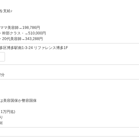
を支給♪
ママ美容師→198,786円
・幹部クラス・→510,000円
20代美容師→343,288円
区博多駅南1-3-24 リファレンス博多1F
2分
は美容国保か整容国保
1万円迄)
り
制