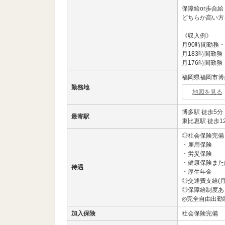
保障給or歩合給
どちらか高い方
《収入例》
月90時間勤務・
月183時間勤務
月176時間勤務・
福岡県福岡市博多
勤務地
地図を見る
博多駅 徒歩5分
最寄駅
東比恵駅 徒歩1
◎社会保険完備
・雇用保険
・労災保険
・健康保険また
待遇
・厚生年金
◎交通費支給(月
◎保障給制度あ
◎完全自由出勤
加入保険
社会保険完備