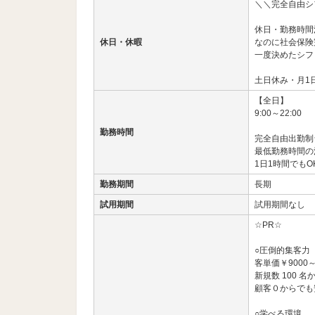
＼＼完全自由シフ
休日・勤務時間
休日・休暇
なのに社会保険
一度決めたシフ
土日休み・月1
【全日】
9:00～22:00
勤務時間
完全自由出勤制
最低勤務時間の
1日1時間でもO
勤務期間
長期
試用期間
試用期間なし
☆PR☆
○圧倒的集客力
客単価￥9000～
新規数 100 名
顧客０からでも
○学べる環境