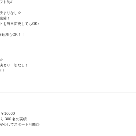
ト制//
決まりなし☆
完備！
トを当日変更してもOK♪
日勤務もOK！！
☆
決まり一切なし！
K！！
￥10000
から 300 名の実績
安心してスタート可能◎