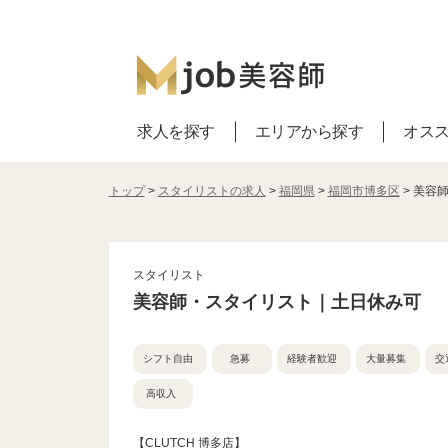
求人を探す
エリアから探す
オス
トップ
>
スタイリストの求人
>
福岡県
>
福岡市博多区
> 美容
スタイリスト
美容師・スタイリスト｜土日休み可
シフト自由
急募
経験者歓迎
大量募集
交
高収入
【CLUTCH 博多店】