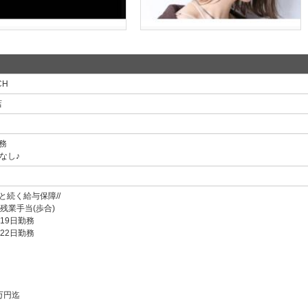
CH
店
務
なし♪
と続く給与保障//
残業手当(歩合)
19日勤務
22日勤務
万円迄