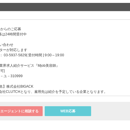
ンからのご応募
募は24時間受付中
い合わせ
ターが対応します
-5937-5829[ 受付時間 ] 9:00～19:00
業界求人紹介サービス『Mjob美容師』
可]
－ユ－310999
】株式会社BIGACK
会社CLUTCHとなり、雇用先は紹介を予定している企業となります。
エージェントに相談する
WEB応募