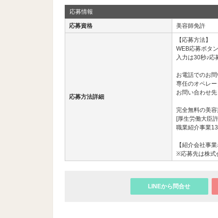
応募情報
応募資格
美容師免許
【応募方法】
WEB応募ボタ
入力は30秒♪応
お電話でのお問
専任のオペレー
お問い合わせ先： 03
応募方法詳細
完全無料の美容
[厚生労働大臣許
職業紹介事業13
【紹介会社事業名
※応募先は株式
LINEから問合せ