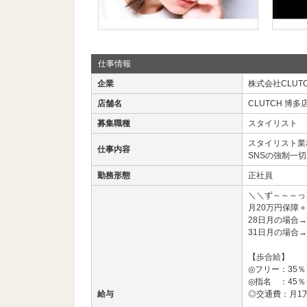
仕事情報
企業
株式会社CLUT
店舗名
CLUTCH 博多
募集職種
スタイリスト
スタイリスト業
仕事内容
SNSの強制一切
勤務形態
正社員
＼＼ず～～～っ
月20万円保障＋
28日月の場合→
31日月の場合→
【歩合給】
◎フリー：35％
◎指名 ：45％
給与
◎交通費：月1