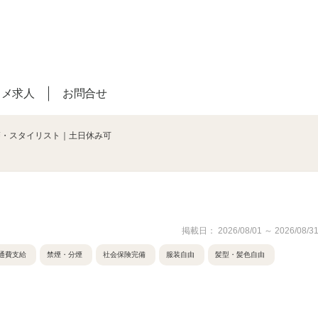
スメ求人
お問合せ
師・スタイリスト｜土日休み可
掲載日： 2026/08/01 ～ 2026/08/3
通費支給
禁煙・分煙
社会保険完備
服装自由
髪型・髪色自由