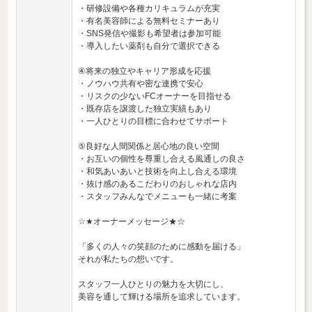
・研修設備や各種カリキュラムが充実
・有名美容師による無料セミナーあり
・SNS発信や撮影も希望者は参加可能
・導入したい薬剤も自分で選択できる
④将来の独立やキャリア形成を応援
・ノウハウ共有や密な連携で安心
・リスクの少ないFCオーナーを目指せる
・既存店を譲渡した独立実績もあり
・一人ひとりの目標に合わせてサポート
⑤良好な人間関係と居心地の良い空間
・お互いの個性を尊重し合える風通しの良さ
・和気あいあいと技術を向上し合える環境
・抜け感のあるこだわりのおしゃれな店内
・スタッフみんなでメニューも一緒に考案
☆★オーナーメッセージ★☆
「多くの人々の笑顔のために感動を届ける」
それが私たちの想いです。
スタッフ一人ひとりの魅力を大切にし、
美容を通して輝ける場所を追求しています。