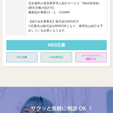
完全無料の美容業界求人紹介サービス『Mjob美容師』
[厚生労働大臣許可]
職業紹介事業13－ユ－310999
【紹介会社事業名】株式会社BIGACK
※応募先は株式会社BRIDGEとなり、雇用先は紹介を予
定している企業となります。
WEB応募
エージェントに
TEL応募
LINE問合せ
相談する