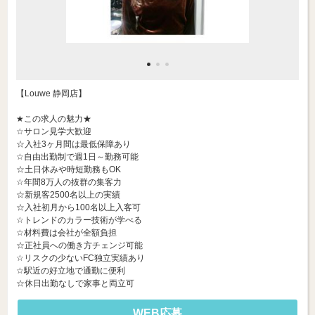
【Louwe 静岡店】
★この求人の魅力★
☆サロン見学大歓迎
☆入社3ヶ月間は最低保障あり
☆自由出勤制で週1日～勤務可能
☆土日休みや時短勤務もOK
☆年間8万人の抜群の集客力
☆新規客2500名以上の実績
☆入社初月から100名以上入客可
☆トレンドのカラー技術が学べる
☆材料費は会社が全額負担
☆正社員への働き方チェンジ可能
☆リスクの少ないFC独立実績あり
☆駅近の好立地で通勤に便利
☆休日出勤なしで家事と両立可
WEB応募