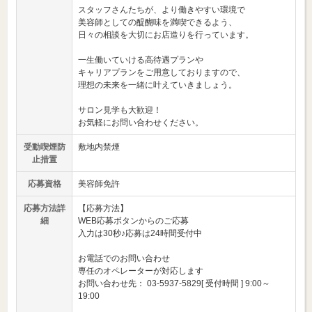
スタッフさんたちが、より働きやすい環境で
美容師としての醍醐味を満喫できるよう、
日々の相談を大切にお店造りを行っています。
一生働いていける高待遇プランや
キャリアプランをご用意しておりますので、
理想の未来を一緒に叶えていきましょう。
サロン見学も大歓迎！
お気軽にお問い合わせください。
受動喫煙防
敷地内禁煙
止措置
応募資格
美容師免許
応募方法詳
【応募方法】
細
WEB応募ボタンからのご応募
入力は30秒♪応募は24時間受付中
お電話でのお問い合わせ
専任のオペレーターが対応します
お問い合わせ先： 03-5937-5829[ 受付時間 ] 9:00～
19:00