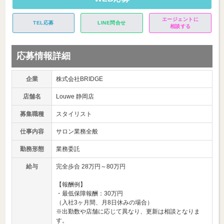
エージェントに
TEL応募
LINE問合せ
相談する
応募情報詳細
企業
株式会社BRIDGE
店舗名
Louwe 静岡店
募集職種
スタイリスト
仕事内容
サロン業務全般
勤務形態
業務委託
給与
完全歩合 28万円～80万円
【報酬例】
・最低保障報酬：30万円
（入社3ヶ月間、月8日休みの場合）
※出勤数や店舗に応じて異なり、更新は相談となりま
す。