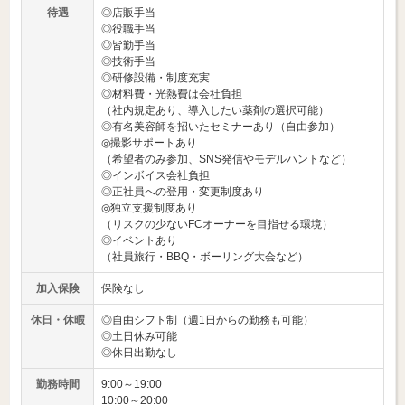
待遇
◎店販手当
◎役職手当
◎皆勤手当
◎技術手当
◎研修設備・制度充実
◎材料費・光熱費は会社負担
（社内規定あり、導入したい薬剤の選択可能）
◎有名美容師を招いたセミナーあり（自由参加）
◎撮影サポートあり
（希望者のみ参加、SNS発信やモデルハントなど）
◎インボイス会社負担
◎正社員への登用・変更制度あり
◎独立支援制度あり
（リスクの少ないFCオーナーを目指せる環境）
◎イベントあり
（社員旅行・BBQ・ボーリング大会など）
加入保険
保険なし
休日・休暇
◎自由シフト制（週1日からの勤務も可能）
◎土日休み可能
◎休日出勤なし
勤務時間
9:00～19:00
10:00～20:00