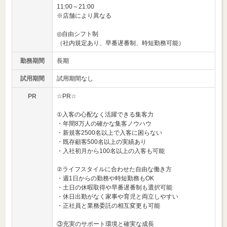
11:00～21:00
※店舗により異なる
◎自由シフト制
（社内規定あり、早番遅番制、時短勤務可能）
勤務期間
長期
試用期間
試用期間なし
PR
☆PR☆
①入客の心配なく活躍できる集客力
・年間8万人の確かな集客ノウハウ
・新規客2500名以上で入客に困らない
・既存顧客500名以上の実績あり
・入社初月から100名以上の入客も可能
②ライフスタイルに合わせた自由な働き方
・週1日からの勤務や時短勤務もOK
・土日の休暇取得や早番遅番制も選択可能
・休日出勤がなく家事や育児と両立しやすい
・正社員と業務委託の相互変更も可能
③充実のサポート環境と確実な成長