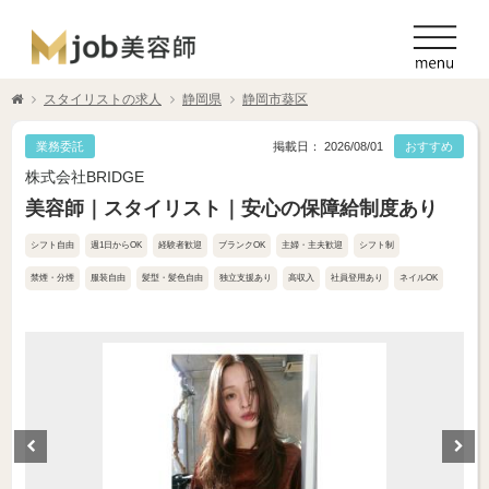
スタイリストの求人
静岡県
静岡市葵区
業務委託
掲載日： 2026/08/01
おすすめ
株式会社BRIDGE
美容師｜スタイリスト｜安心の保障給制度あり
シフト自由
週1日からOK
経験者歓迎
ブランクOK
主婦・主夫歓迎
シフト制
禁煙・分煙
服装自由
髪型・髪色自由
独立支援あり
高収入
社員登用あり
ネイルOK