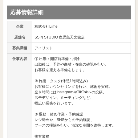
応募情報詳細
企業
株式会社Lime
店舗名
SSIN STUDIO 鹿児島天文館店
募集職種
アイリスト
仕事内容
① 出勤：開店前準備・掃除
出勤後は、予約や商材・在庫の確認を行い、
お客様を迎える準備をします。
② 施術・タスク(休憩1時間込み)
お客様にカウンセリングを行い、施術を実施。
空き時間にはInstagramやTikTokへの投稿、
広告デザイン、ミーティングなど、
幅広い業務を行います。
③ 退勤：締め作業・予約確認
レジ締めや、SNSからの予約確認、
ブースの掃除を行い、清潔な空間を維持します。
接客業務