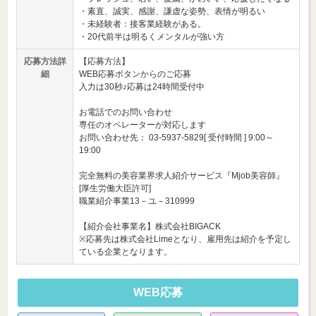
・素直、誠実、感謝、謙虚な姿勢、表情が明るい
・未経験者：接客業経験がある。
・20代前半は明るくメンタルが強い方
応募方法詳
【応募方法】
細
WEB応募ボタンからのご応募
入力は30秒♪応募は24時間受付中
お電話でのお問い合わせ
専任のオペレーターが対応します
お問い合わせ先： 03-5937-5829[ 受付時間 ] 9:00～
19:00
完全無料の美容業界求人紹介サービス『Mjob美容師』
[厚生労働大臣許可]
職業紹介事業13－ユ－310999
【紹介会社事業名】株式会社BIGACK
※応募先は株式会社Limeとなり、雇用先は紹介を予定し
ている企業となります。
WEB応募