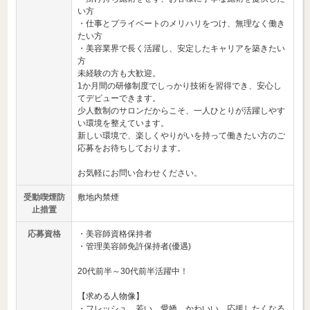
い方
・仕事とプライベートのメリハリをつけ、無理なく働き
たい方
・美容業界で長く活躍し、安定したキャリアを築きたい
方
未経験の方も大歓迎。
1か月間の研修制度でしっかり技術を習得でき、安心し
てデビューできます。
少人数制のサロンだからこそ、一人ひとりが活躍しやす
い環境を整えています。
新しい環境で、楽しくやりがいを持って働きたい方のご
応募をお待ちしております。
お気軽にお問い合わせください。
受動喫煙防
敷地内禁煙
止措置
応募資格
・美容師資格保持者
・管理美容師免許保持者(優遇)
20代前半～30代前半活躍中！
【求める人物像】
・フレッシュ、若い、愛嬌、かわいい、応援したくなる