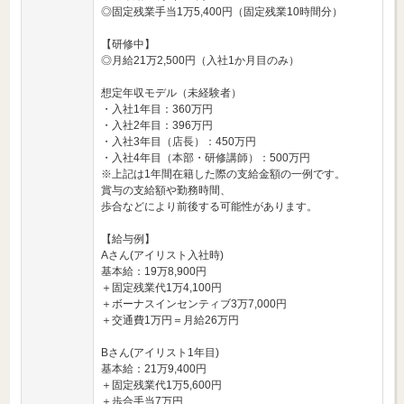
◎固定残業手当1万5,400円（固定残業10時間分）
【研修中】
◎月給21万2,500円（入社1か月目のみ）
想定年収モデル（未経験者）
・入社1年目：360万円
・入社2年目：396万円
・入社3年目（店長）：450万円
・入社4年目（本部・研修講師）：500万円
※上記は1年間在籍した際の支給金額の一例です。
賞与の支給額や勤務時間、
歩合などにより前後する可能性があります。
【給与例】
Aさん(アイリスト入社時)
基本給：19万8,900円
＋固定残業代1万4,100円
＋ボーナスインセンティブ3万7,000円
＋交通費1万円＝月給26万円
Bさん(アイリスト1年目)
基本給：21万9,400円
＋固定残業代1万5,600円
＋歩合手当7万円