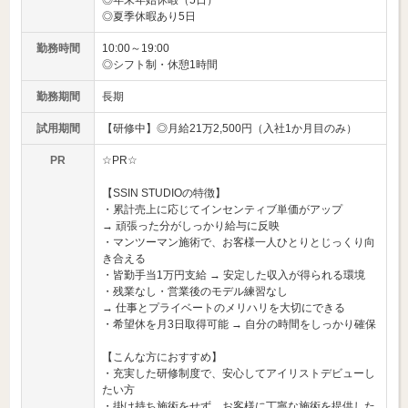
◎年末年始休暇（5日）
◎夏季休暇あり5日
勤務時間
10:00～19:00
◎シフト制・休憩1時間
勤務期間
長期
試用期間
【研修中】◎月給21万2,500円（入社1か月目のみ）
PR
☆PR☆
【SSIN STUDIOの特徴】
・累計売上に応じてインセンティブ単価がアップ
→ 頑張った分がしっかり給与に反映
・マンツーマン施術で、お客様一人ひとりとじっくり向
き合える
・皆勤手当1万円支給 → 安定した収入が得られる環境
・残業なし・営業後のモデル練習なし
→ 仕事とプライベートのメリハリを大切にできる
・希望休を月3日取得可能 → 自分の時間をしっかり確保
【こんな方におすすめ】
・充実した研修制度で、安心してアイリストデビューし
たい方
・掛け持ち施術をせず、お客様に丁寧な施術を提供した