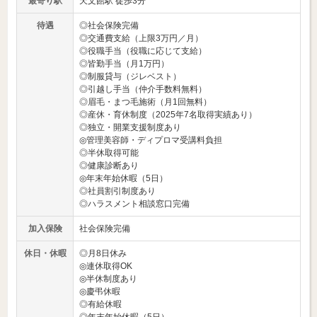
最寄り駅
天文館駅 徒歩3分
待遇
◎社会保険完備
◎交通費支給（上限3万円／月）
◎役職手当（役職に応じて支給）
◎皆勤手当（月1万円）
◎制服貸与（ジレベスト）
◎引越し手当（仲介手数料無料）
◎眉毛・まつ毛施術（月1回無料）
◎産休・育休制度（2025年7名取得実績あり）
◎独立・開業支援制度あり
◎管理美容師・ディプロマ受講料負担
◎半休取得可能
◎健康診断あり
◎年末年始休暇（5日）
◎社員割引制度あり
◎ハラスメント相談窓口完備
加入保険
社会保険完備
休日・休暇
◎月8日休み
◎連休取得OK
◎半休制度あり
◎慶弔休暇
◎有給休暇