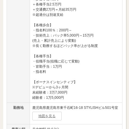
＋各種手当2.5万円
＋交通費2万円＝月給35万円
※超過分は別途支給
【各種歩合】
・指名料100％：200円～
・技術売上：バック率5,000円～15万円
(売上・累計売上により変動)
※長く勤務するほどバック率が上がる制度
【各種手当】
・役職手当(役職に応じて変動)
・皆勤手当：1万円
・指名料
【ボーナスインセンティブ】
※デビューから3ヶ月間
未経験者：3万7,000円
経験者：1万5,000円
勤務地
鹿児島県鹿児島市東千石町16-18 STYLISHビル501号室
地図を見る