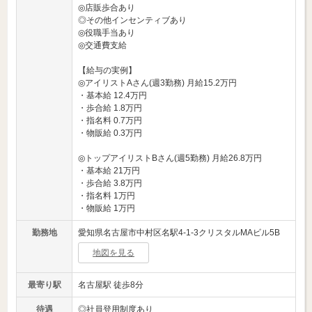
◎店販歩合あり
◎その他インセンティブあり
◎役職手当あり
◎交通費支給
【給与の実例】
◎アイリストAさん(週3勤務) 月給15.2万円
・基本給 12.4万円
・歩合給 1.8万円
・指名料 0.7万円
・物販給 0.3万円
◎トップアイリストBさん(週5勤務) 月給26.8万円
・基本給 21万円
・歩合給 3.8万円
・指名料 1万円
・物販給 1万円
勤務地
愛知県名古屋市中村区名駅4-1-3クリスタルMAビル5B
地図を見る
最寄り駅
名古屋駅 徒歩8分
待遇
◎社員登用制度あり