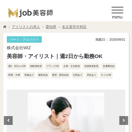
アイリストの求人
愛知県
名古屋市中村区
パート・アルバイト
掲載日： 2026/08/01
株式会社WIZ
美容師・アイリスト｜週2日から勤務OK
週2・3日からOK
経験者歓迎
ブランクOK
主婦・主夫歓迎
未経験者歓迎
交通費支給
禁煙・分煙
研修あり
服装自由
髪型・髪色自由
社割あり
昇給あり
ネイルOK