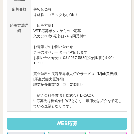
応募資格
美容師免許
未経験・ブランクありOK！
応募方法詳
【応募方法】
細
WEB応募ボタンからのご応募
入力は30秒♪応募は24時間受付中
お電話でのお問い合わせ
専任のオペレーターが対応します
お問い合わせ先： 03-5937-5829[ 受付時間 ] 9:00～
19:00
完全無料の美容業界求人紹介サービス『Mjob美容師』
[厚生労働大臣許可]
職業紹介事業13－ユ－310999
【紹介会社事業名】株式会社BIGACK
※応募先は株式会社WIZとなり、雇用先は紹介を予定し
ている企業となります。
WEB応募