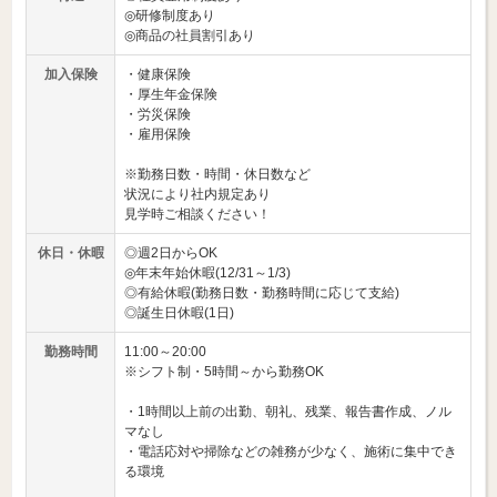
◎研修制度あり
◎商品の社員割引あり
加入保険
・健康保険
・厚生年金保険
・労災保険
・雇用保険
※勤務日数・時間・休日数など
状況により社内規定あり
見学時ご相談ください！
休日・休暇
◎週2日からOK
◎年末年始休暇(12/31～1/3)
◎有給休暇(勤務日数・勤務時間に応じて支給)
◎誕生日休暇(1日)
勤務時間
11:00～20:00
※シフト制・5時間～から勤務OK
・1時間以上前の出勤、朝礼、残業、報告書作成、ノル
マなし
・電話応対や掃除などの雑務が少なく、施術に集中でき
る環境