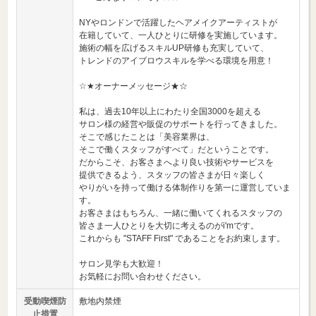
NYやロンドンで活躍したヘアメイクアーティストが
在籍していて、一人ひとりに研修を実施しています。
施術の幅を広げるスキルUP研修も充実していて、
トレンドのアイブロウスキルを学べる環境を用意！
☆★オーナーメッセージ★☆
私は、過去10年以上にわたり全国3000を超える
サロン様の経営や販促のサポートを行ってきました。
そこで感じたことは「美容業界は、
そこで働くスタッフがすべて」だということです。
だからこそ、お客さまへより良い技術やサービスを
提供できるよう、スタッフの皆さまが日々楽しく
やりがいを持って働ける体制作りを第一に運営していま
す。
お客さまはもちろん、一緒に働いてくれるスタッフの
皆さま一人ひとりを大切に考えるのがi'mです。
これからも "STAFF First" であることをお約束します。
サロン見学も大歓迎！
お気軽にお問い合わせください。
受動喫煙防
敷地内禁煙
止措置