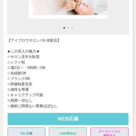
【アイブロウサロン i’m 名駅店】
★この求人の魅力★
☆サロン見学大歓迎
☆シフト制
☆週2日～・5時間～OK
☆未経験OK
☆ブランクOK
☆研修制度充実
☆個性を尊重
☆キャリアアップ可能
☆残業一切なし
☆施術に関係ない業務ほぼなし
WEB応募
エージェントに
TEL応募
LINE問合せ
相談する