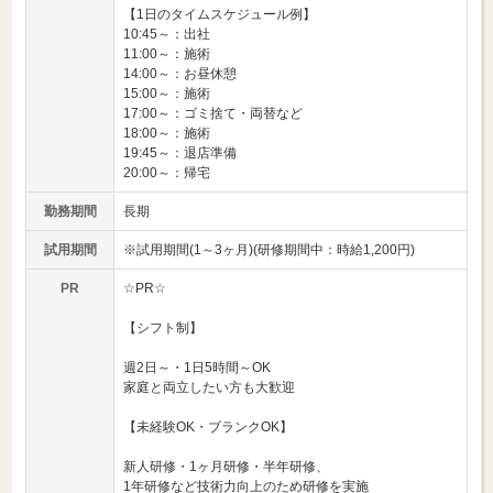
【1日のタイムスケジュール例】
10:45～：出社
11:00～：施術
14:00～：お昼休憩
15:00～：施術
17:00～：ゴミ捨て・両替など
18:00～：施術
19:45～：退店準備
20:00～：帰宅
勤務期間
長期
試用期間
※試用期間(1～3ヶ月)(研修期間中：時給1,200円)
PR
☆PR☆
【シフト制】
週2日～・1日5時間～OK
家庭と両立したい方も大歓迎
【未経験OK・ブランクOK】
新人研修・1ヶ月研修・半年研修、
1年研修など技術力向上のため研修を実施