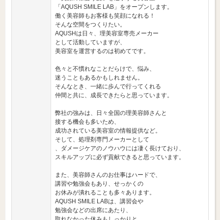
「AQUSH SMILE LAB」をオープンします。
働く美容師もお客様も笑顔になれる！
そんな空間をつくりたい。
AQUSHは日々、理美容室専売メーカー
として活動していますが、
美容室を運営するのは初めてです。
色々と不慣れなことだらけで、悩み、
迷うこともあるかもしれません。
そんなとき、一緒に歩んで行ってくれる
仲間と共に、成長できたらと思っています。
弊社の強みは、日々全国の理美容師さんと
接する機会も多いため、
成功されている美容室の情報提供など。
そして、処理剤専門メーカーとして
、ダメージケアのノウハウには凄く長けており、
スキルアップに必ず貢献できると思っています。
また、美容師さんのお仕事はハードで、
講習や勉強会もあり、せっかくの
お休みが潰れることも多々あります。
AQUSH SMILE LABは、講習会や
勉強会などの出席にあたり、
取れなかった休みもしっかりと