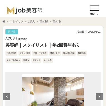
スタイリストの求人
高知県
高知市
正社員
掲載日： 2026/08/01
AQUSH group
美容師｜スタイリスト｜年2回賞与あり
経験者歓迎
ブランクOK
主婦・主夫歓迎
禁煙・分煙
社会保険完備
服装自由
髪型・髪色自由
高収入
賞与あり
ネイルOK