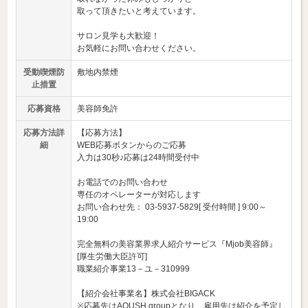
取って頂きたいと考えています。
サロン見学も大歓迎！
お気軽にお問い合わせください。
受動喫煙防
敷地内禁煙
止措置
応募資格
美容師免許
応募方法詳
【応募方法】
細
WEB応募ボタンからのご応募
入力は30秒♪応募は24時間受付中
お電話でのお問い合わせ
専任のオペレーターが対応します
お問い合わせ先： 03-5937-5829[ 受付時間 ] 9:00～
19:00
完全無料の美容業界求人紹介サービス『Mjob美容師』
[厚生労働大臣許可]
職業紹介事業13－ユ－310999
【紹介会社事業名】株式会社BIGACK
※応募先はAQUSH groupとなり、雇用先は紹介を予定し