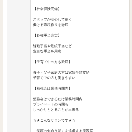
【社会保険完備】
スタッフが安心して長く
働ける環境作りを徹底
【各種手当充実】
皆勤手当や勤続手当など
豊富な手当を用意
【子育て中の方も歓迎】
母子・父子家庭の方は家賃半額支給
子育て中の方も働きやすい
【勉強会は業務時間内】
勉強会はできるだけ業務時間内
プライベートの時間も
しっかりととることが出来る
☆★こんなサロンです★☆
「笑顔の似合う髪」を追求する美容室