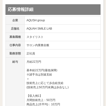
応募情報詳細
企業
AQUSH group
店舗名
AQUAH SMILE LAB
募集職種
スタイリスト
仕事内容
サロン内業務全般
勤務形態
正社員
給与
月給22万円
基本給22万円(最低保障)
※諸手当は別途支給
＋
技術売上に応じて歩合給支給
(技術売上50万円未満は歩合なし)
【収入例1】
月間技術売上：50万円
商品売上(月平均)：10万円