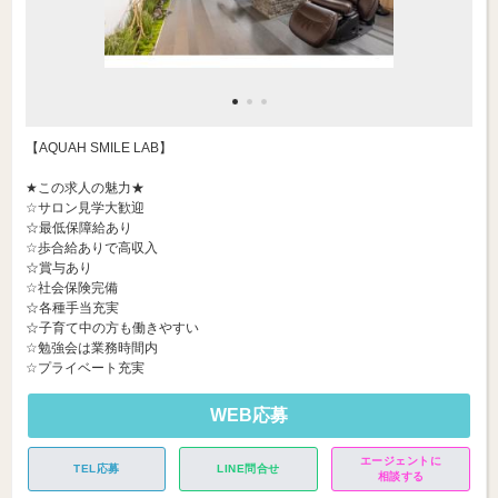
【AQUAH SMILE LAB】
★この求人の魅力★
☆サロン見学大歓迎
☆最低保障給あり
☆歩合給ありで高収入
☆賞与あり
☆社会保険完備
☆各種手当充実
☆子育て中の方も働きやすい
☆勉強会は業務時間内
☆プライベート充実
WEB応募
エージェントに
TEL応募
LINE問合せ
相談する