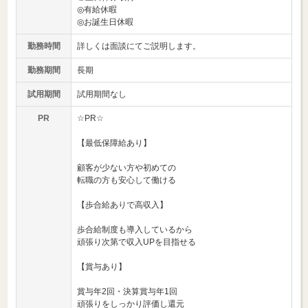
◎有給休暇
◎お誕生日休暇
勤務時間
詳しくは面談にてご説明します。
勤務期間
長期
試用期間
試用期間なし
PR
☆PR☆
【最低保障給あり】
顧客が少ない方や初めての
転職の方も安心して働ける
【歩合給ありで高収入】
歩合給制度も導入しているから
頑張り次第で収入UPを目指せる
【賞与あり】
賞与年2回・決算賞与年1回
頑張りをしっかり評価し還元