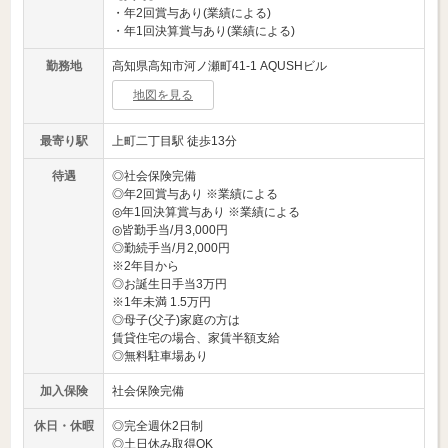
・年2回賞与あり(業績による)
・年1回決算賞与あり(業績による)
勤務地
高知県高知市河ノ瀬町41-1 AQUSHビル
地図を見る
最寄り駅
上町二丁目駅 徒歩13分
待遇
◎社会保険完備
◎年2回賞与あり ※業績による
◎年1回決算賞与あり ※業績による
◎皆勤手当/月3,000円
◎勤続手当/月2,000円
※2年目から
◎お誕生日手当3万円
※1年未満 1.5万円
◎母子(父子)家庭の方は
賃貸住宅の場合、家賃半額支給
◎無料駐車場あり
加入保険
社会保険完備
休日・休暇
◎完全週休2日制
◎土日休み取得OK