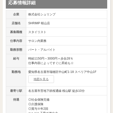
応募情報詳細
企業
株式会社シュリンプ
店舗名
SHRIMP 桜山店
募集職種
スタイリスト
仕事内容
サロン内業務
勤務形態
パート・アルバイト
給与
時給1150円～3000円＋歩合28％
仕事内容によってすぐに昇給も☆
勤務地
愛知県名古屋市瑞穂区中山町1-18 スペリア中山1F
地図を見る
最寄り駅
名古屋市営地下鉄桜通線 桜山駅 徒歩10分
待遇
◎社会保険完備
◎介護保険
◎賞与※年2回