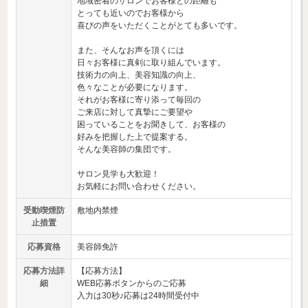
地域密着のサロンでお客様との距離も
とっても近いのでお客様から
喜びの声をいただくことがとても多いです。
また、そんなお声を頂くには
日々お客様に真剣に取り組んでいます。
技術力の向上、美容知識の向上、
色々なことが必要になります。
それがお客様に寄り添って毎回の
ご来店に対して真摯にご要望や
困っていることをお聞きして、お客様の
好みを把握した上で提案する。
そんな美容師の集団です。
サロン見学も大歓迎！
お気軽にお問い合わせください。
受動喫煙防
敷地内禁煙
止措置
応募資格
美容師免許
応募方法詳
【応募方法】
細
WEB応募ボタンからのご応募
入力は30秒♪応募は24時間受付中