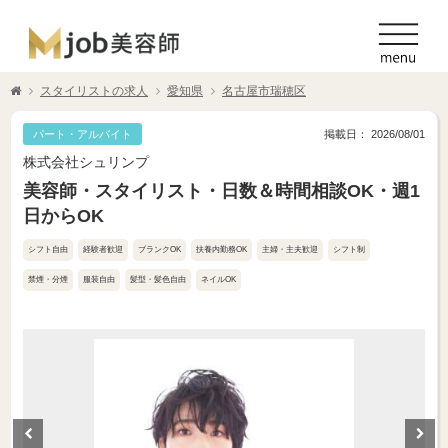
スタイリストの求人
愛知県
名古屋市瑞穂区
パート・アルバイト
掲載日： 2026/08/01
株式会社シュリンプ
美容師・スタイリスト・日数＆時間相談OK・週1
日からOK
シフト自由
経験者歓迎
ブランクOK
扶養内勤務OK
主婦・主夫歓迎
シフト制
禁煙・分煙
服装自由
髪型・髪色自由
ネイルOK