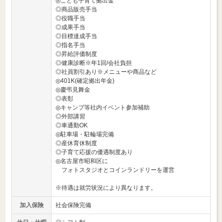
◎こども子育て拠出金
◎商品販売手当
◎役職手当
◎成果手当
◎目標達成手当
◎指名手当
◎昇給評価制度
◎健康診断※年1回/会社負担
◎社員割引あり※メニューや商品など
◎401K(確定拠出年金)
◎慶弔見舞金
◎表彰
◎キャンプ等社内イベント参加補助
◎外部講習
◎車通勤OK
◎駐車場・駐輪場完備
◎産休育休制度
◎子育て応援の優遇制度あり
◎名古屋市昭和区に
フォトスタジオとコインランドリーを運営
※待遇は就労状況により異なります。
加入保険
社会保険完備