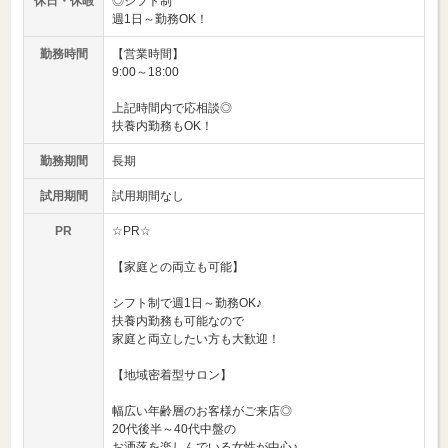
休日・休暇
◎シフト制
週1日～勤務OK！
勤務時間
【営業時間】
9:00～18:00
上記時間内で応相談◎
扶養内勤務もOK！
勤務期間
長期
試用期間
試用期間なし
PR
☆PR☆
【家庭との両立も可能】
シフト制で週1日～勤務OK♪
扶養内勤務も可能なので
家庭と両立したい方も大歓迎！
【地域密着型サロン】
幅広い年齢層のお客様がご来店◎
20代後半～40代中盤の
お洒落を楽しんでいる女性が中心♪