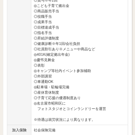
◎賞与※年2回
◎こども子育て拠出金
◎商品販売手当
◎役職手当
◎成果手当
◎目標達成手当
◎指名手当
◎昇給評価制度
◎健康診断※年1回/会社負担
◎社員割引あり※メニューや商品など
◎401K(確定拠出年金)
◎慶弔見舞金
◎表彰
◎キャンプ等社内イベント参加補助
◎外部講習
◎車通勤OK
◎駐車場・駐輪場完備
◎産休育休制度
◎子育て応援の優遇制度あり
◎名古屋市昭和区に
フォトスタジオとコインランドリーを運営
※待遇は就労状況により異なります。
加入保険
社会保険完備