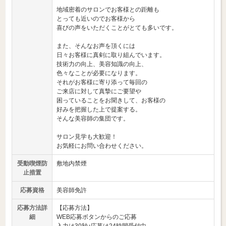
地域密着のサロンでお客様との距離も
とっても近いのでお客様から
喜びの声をいただくことがとても多いです。
また、そんなお声を頂くには
日々お客様に真剣に取り組んでいます。
技術力の向上、美容知識の向上、
色々なことが必要になります。
それがお客様に寄り添って毎回の
ご来店に対して真摯にご要望や
困っていることをお聞きして、お客様の
好みを把握した上で提案する。
そんな美容師の集団です。
サロン見学も大歓迎！
お気軽にお問い合わせください。
受動喫煙防
敷地内禁煙
止措置
応募資格
美容師免許
応募方法詳
【応募方法】
細
WEB応募ボタンからのご応募