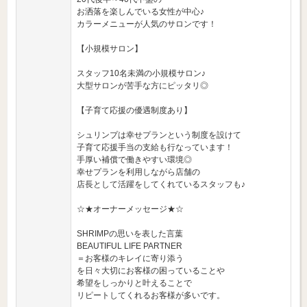
お洒落を楽しんでいる女性が中心♪
カラーメニューが人気のサロンです！
【小規模サロン】
スタッフ10名未満の小規模サロン♪
大型サロンが苦手な方にピッタリ◎
【子育て応援の優遇制度あり】
シュリンプは幸せプランという制度を設けて
子育て応援手当の支給も行なっています！
手厚い補償で働きやすい環境◎
幸せプランを利用しながら店舗の
店長として活躍をしてくれているスタッフも♪
☆★オーナーメッセージ★☆
SHRIMPの思いを表した言葉
BEAUTIFUL LIFE PARTNER
＝お客様のキレイに寄り添う
を日々大切にお客様の困っていることや
希望をしっかりと叶えることで
リピートしてくれるお客様が多いです。