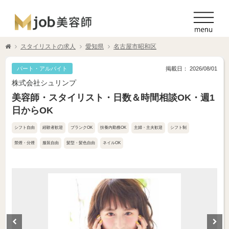
スタイリストの求人
愛知県
名古屋市昭和区
パート・アルバイト
掲載日： 2026/08/01
株式会社シュリンプ
美容師・スタイリスト・日数＆時間相談OK・週1
日からOK
シフト自由
経験者歓迎
ブランクOK
扶養内勤務OK
主婦・主夫歓迎
シフト制
禁煙・分煙
服装自由
髪型・髪色自由
ネイルOK