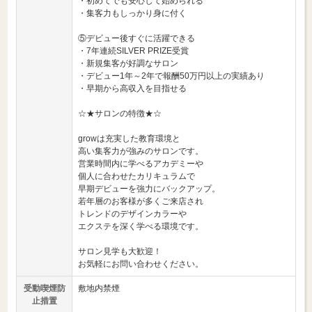
・初めてでも安心して始められる
・集客力もしっかり身に付く
⑤デビュー後すぐに活躍できる
・7年連続SILVER PRIZE受賞
・新規集客が好調なサロン
・デビュー1年～2年で報酬50万円以上の実績あり
・早期から高収入を目指せる
☆★サロンの特徴★☆
growは充実した教育環境と
高い集客力が強みのサロンです。
営業時間内に学べるアカデミーや
個人に合わせたカリキュラムで
早期デビューを強力にバックアップ。
若年層のお客様が多くご来店され
トレンドのデザインカラーや
エクステを深く学べる環境です。
サロン見学も大歓迎！
お気軽にお問い合わせください。
受動喫煙防
敷地内禁煙
止措置