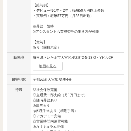
【給与例】
・デビュー後1年～2年：報酬50万円以上多数
・実績例：報酬57万円（月25日出勤）
※昇給：随時
※アシスタントも業務委託の働き方が可能
【賞与】
あり（回数未定）
勤務地
埼玉県さいたま市大宮区桜木町2-5-13 O・Yビル2F
地図を見る
最寄り駅
宇都宮線 大宮駅 徒歩4分
待遇
◎社会保険完備
◎交通費一部支給（月1万円まで）
◎随時昇給あり
◎賞与あり
◎各種手当あり（精勤手当）
◎アカデミー完備
◎営業時間内練習可能
◎カリキュラム完備