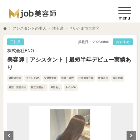
アシスタントの求人
埼玉県
さいたま市大宮区
正社員
掲載日： 2026/08/01
おすすめ
株式会社ENO
美容師｜アシスタント｜最短半年デビュー実績あ
り
経験者歓迎
ブランクOK
交通費支給
禁煙・分煙
社会保険完備
研修あり
服装自由
髪型・髪色自由
独立支援あり
昇給あり
ネイルOK