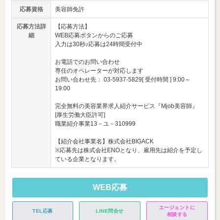
応募資格
美容師免許
応募方法詳
【応募方法】
細
WEB応募ボタンからのご応募
入力は30秒♪応募は24時間受付中
お電話でのお問い合わせ
専任のオペレーターが対応します
お問い合わせ先： 03-5937-5829[ 受付時間 ] 9:00～
19:00
完全無料の美容業界求人紹介サービス『Mjob美容師』
[厚生労働大臣許可]
職業紹介事業13－ユ－310999
【紹介会社事業名】株式会社BIGACK
※応募先は株式会社ENOとなり、雇用先は紹介を予定し
ている企業となります。
WEB応募
エージェントに
TEL応募
LINE問合せ
相談する