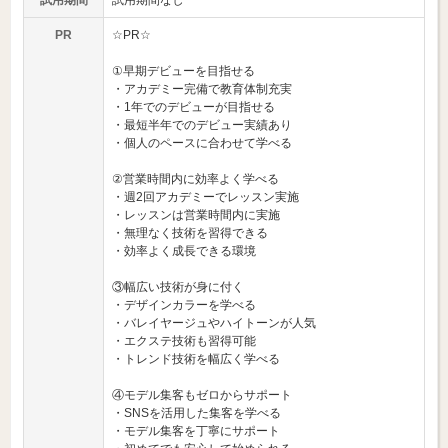
試用期間
試用期間なし
PR
☆PR☆
①早期デビューを目指せる
・アカデミー完備で教育体制充実
・1年でのデビューが目指せる
・最短半年でのデビュー実績あり
・個人のペースに合わせて学べる
②営業時間内に効率よく学べる
・週2回アカデミーでレッスン実施
・レッスンは営業時間内に実施
・無理なく技術を習得できる
・効率よく成長できる環境
③幅広い技術が身に付く
・デザインカラーを学べる
・バレイヤージュやハイトーンが人気
・エクステ技術も習得可能
・トレンド技術を幅広く学べる
④モデル集客もゼロからサポート
・SNSを活用した集客を学べる
・モデル集客を丁寧にサポート