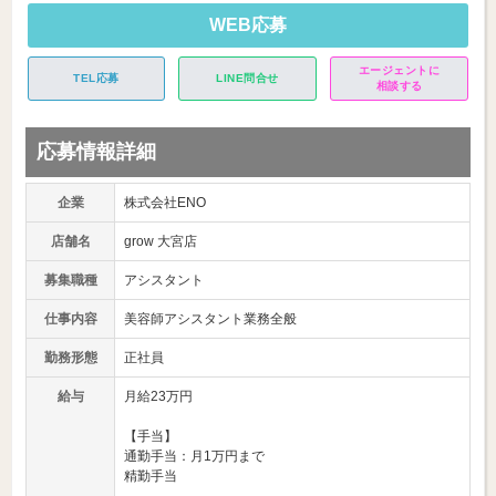
WEB応募
エージェントに
TEL応募
LINE問合せ
相談する
応募情報詳細
企業
株式会社ENO
店舗名
grow 大宮店
募集職種
アシスタント
仕事内容
美容師アシスタント業務全般
勤務形態
正社員
給与
月給23万円
【手当】
通勤手当：月1万円まで
精勤手当