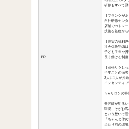
9割以上のスタ
研修もすべて勤
【ブランクがあ
自社研修センタ
店舗でのトレー
技術を基礎から
【充実の福利厚
社会保険完備は
子ども手当や携
PR
長く働ける制度
【頑張りをしっ
半年ごとの面談
3人に1人が昇
インセンティブ
☆★サロンの特
美容師が明るい
環境こそがお客
という想いで運
「ちゃんと休め
当たり前の環境