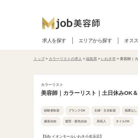
求人を探す
エリアから探す
オス
トップ
>
カラーリストの求人
>
福島県
>
いわき市
> 美容師｜
カラーリスト
美容師｜カラーリスト｜土日休みOK
経験者歓迎
ブランクOK
主婦・主夫歓迎
残業なし
服装自由
髪型・髪色自由
高収入
ネイルOK
【fufu イオンモールいわき小名浜店】