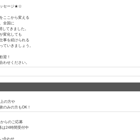
ッセージ★☆
をここから変える
、全国に
展開してきました。
が変化しても
仕事を続けられる
っていきましょう。
歓迎！
合わせください。
以上の方や
験のみの方もOK！
ンからのご応募
募は24時間受付中
い合わせ