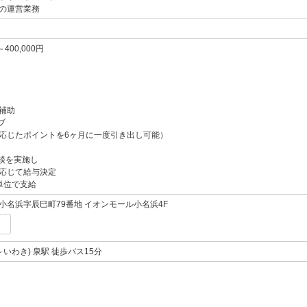
の運営業務
～400,000円
補助
ブ
応じたポイントを6ヶ月に一度引き出し可能）
談を実施し
応じて給与決定
単位で支給
小名浜字辰巳町79番地 イオンモール小名浜4F
～いわき) 泉駅 徒歩バス15分