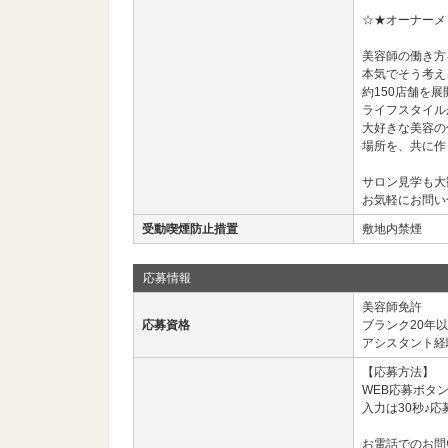
☆★オーナーメ
美容師の働き方
本気でそう考え
約150店舗を
ライフスタイル
大好きな美容の
場所を、共に作
サロン見学も大
お気軽にお問い
受動喫煙防止措置
敷地内禁煙
応募情報
美容師免許
応募資格
ブランク20年
アシスタント経
【応募方法】
WEB応募ボタ
入力は30秒♪応
お電話でのお問