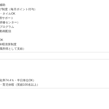
補助
ブ制度（毎月ポイント付与）
・ネイルOK
用サポート
研修センター）
プログラム
動画配信
OK
休暇清算制度
職所得として支給）
率74.4％・半日単位OK）
・育児休暇（実績100名以上）