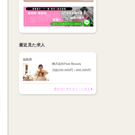
最近見た求人
福島県
株式会社Fast Beauty
月給230,000円～400,000円
【手当】
◎通勤手当
◎子ども手当
最近見た求人をもっと見る
◎携帯電話料金補助
◎インセンティブ
（売上や客数に応じたポイン
トを6ヶ月に一度引き出し可
能）
※半年ごとに面談を実施し
能力やスキルに応じて給与決
定
※残業代は1分単位で支給