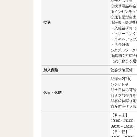
◎子ども手当
◎携帯電話料金
◎インセンティ
◎服装髪型自由
待遇
◎研修・講習費
・入社後研修（
・トレーニング
・スキルアップ
・店長研修
◎ダブルワーク
◎退職時の有給
（残日数分を退
加入保険
社会保険完備
◎週休2日制
◎シフト制
◎土日休み可能
休日・休暇
◎連休取得可能
◎有給休暇（消化
◎産前産後休暇
【月～土】
10:00～20:00
09:30～19:30
【日・祝】