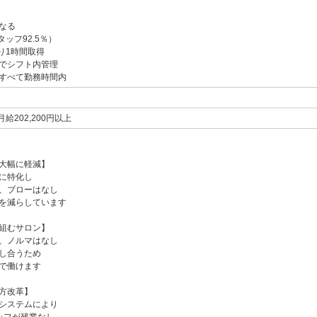
なる
ッフ92.5％）
り1時間取得
でシフト内管理
すべて勤務時間内
給202,200円以上
大幅に軽減】
に特化し
、ブローはなし
を減らしています
組むサロン】
、ノルマはなし
し合うため
で働けます
方改革】
システムにより