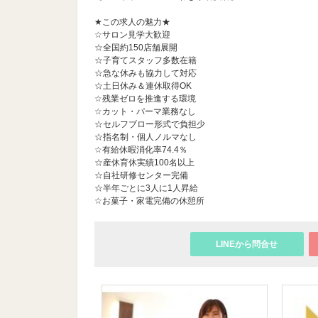
★この求人の魅力★
☆サロン見学大歓迎
☆全国約150店舗展開
☆子育てスタッフ多数在籍
☆急な休みも協力して対応
☆土日休み＆連休取得OK
☆残業ゼロを推進する環境
☆カット・パーマ業務なし
☆セルフブロー形式で負担少
☆指名制・個人ノルマなし
☆有給休暇消化率74.4％
☆産休育休実績100名以上
☆自社研修センター完備
☆半年ごとに3人に1人昇給
☆お菓子・家電完備の休憩所
LINEから問合せ