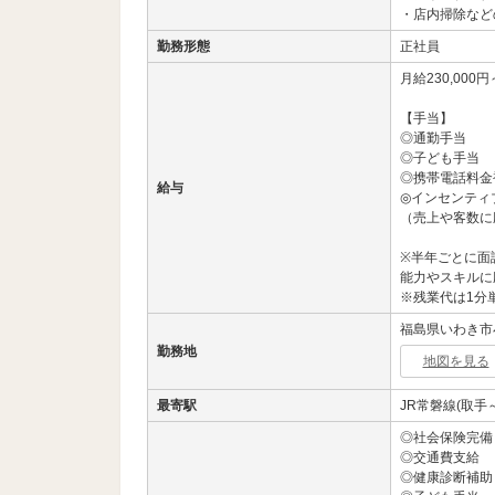
・店内掃除など
勤務形態
正社員
月給230,000円
【手当】
◎通勤手当
◎子ども手当
◎携帯電話料金
給与
◎インセンティ
（売上や客数に
※半年ごとに面
能力やスキルに
※残業代は1分
福島県いわき市
勤務地
地図を見る
最寄駅
JR常磐線(取手
◎社会保険完備
◎交通費支給
◎健康診断補助