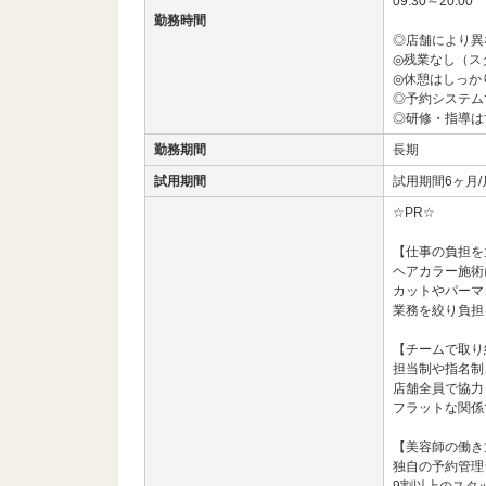
09:30～20:00
勤務時間
◎店舗により異
◎残業なし（スタ
◎休憩はしっか
◎予約システム
◎研修・指導は
勤務期間
長期
試用期間
試用期間6ヶ月/月
☆PR☆
【仕事の負担を
ヘアカラー施術
カットやパーマ
業務を絞り負担
【チームで取り
担当制や指名制
店舗全員で協力
フラットな関係
【美容師の働き
独自の予約管理