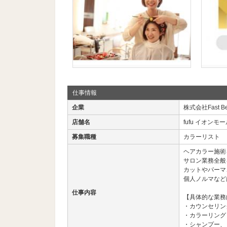
仕事情報
企業
株式会社Fast Be
店舗名
fufu イオン
募集職種
カラーリスト
ヘアカラー施術
サロン業務全般
カットやパーマ
個人ノルマなど
仕事内容
【具体的な業務
・カウンセリン
・カラーリング
・シャンプー、