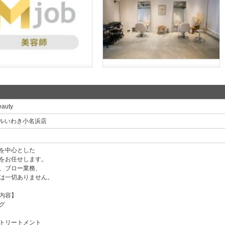
auty
モールいわき小名浜店
を中心とした
をお任せします。
、ブロー業務、
は一切ありません。
内容】
グ
トリートメント