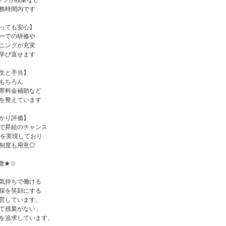
ッフが残業なし
務時間内です
っても安心】
ーでの研修や
ニングが充実
学び直せます
生と手当】
もちろん
帯料金補助など
を整えています
かり評価】
で昇給のチャンス
給を実現しており
制度も用意◎
徴★☆
気持ちで働ける
様を笑顔にする
営しています。
て残業がない」
を追求しています。