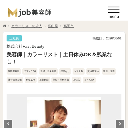
カラーリストの求人
富山県
高岡市
正社員
掲載日： 2026/08/01
株式会社Fast Beauty
美容師｜カラーリスト｜土日休みOK＆残業な
し！
経験者歓迎
ブランクOK
主婦・主夫歓迎
残業なし
シフト制
交通費支給
禁煙・分煙
社会保険完備
研修あり
服装自由
髪型・髪色自由
高収入
ネイルOK