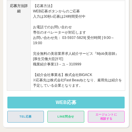
応募方法詳
【応募方法】
細
WEB応募ボタンからのご応募
入力は30秒♪応募は24時間受付中
お電話でのお問い合わせ
専任のオペレーターが対応します
お問い合わせ先： 03-5937-5829[ 受付時間 ] 9:00～
19:00
完全無料の美容業界求人紹介サービス『Mjob美容師』
[厚生労働大臣許可]
職業紹介事業13－ユ－310999
【紹介会社事業名】株式会社BIGACK
※応募先は株式会社Fast Beautyとなり、雇用先は紹介を
予定している企業となります。
WEB応募
エージェントに
TEL応募
LINE問合せ
相談する