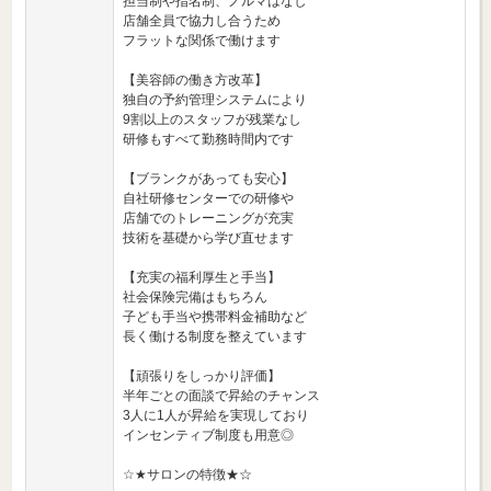
担当制や指名制、ノルマはなし
店舗全員で協力し合うため
フラットな関係で働けます
【美容師の働き方改革】
独自の予約管理システムにより
9割以上のスタッフが残業なし
研修もすべて勤務時間内です
【ブランクがあっても安心】
自社研修センターでの研修や
店舗でのトレーニングが充実
技術を基礎から学び直せます
【充実の福利厚生と手当】
社会保険完備はもちろん
子ども手当や携帯料金補助など
長く働ける制度を整えています
【頑張りをしっかり評価】
半年ごとの面談で昇給のチャンス
3人に1人が昇給を実現しており
インセンティブ制度も用意◎
☆★サロンの特徴★☆