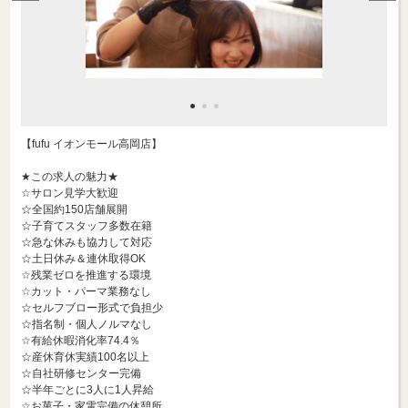
【fufu イオンモール高岡店】
★この求人の魅力★
☆サロン見学大歓迎
☆全国約150店舗展開
☆子育てスタッフ多数在籍
☆急な休みも協力して対応
☆土日休み＆連休取得OK
☆残業ゼロを推進する環境
☆カット・パーマ業務なし
☆セルフブロー形式で負担少
☆指名制・個人ノルマなし
☆有給休暇消化率74.4％
☆産休育休実績100名以上
☆自社研修センター完備
☆半年ごとに3人に1人昇給
☆お菓子・家電完備の休憩所