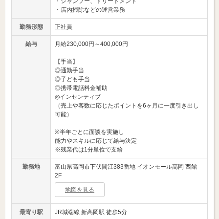
・シャンプー、トリートメント
・店内掃除などの運営業務
勤務形態
正社員
給与
月給230,000円～400,000円
【手当】
◎通勤手当
◎子ども手当
◎携帯電話料金補助
◎インセンティブ
（売上や客数に応じたポイントを6ヶ月に一度引き出し
可能）
※半年ごとに面談を実施し
能力やスキルに応じて給与決定
※残業代は1分単位で支給
勤務地
富山県高岡市下伏間江383番地 イオンモール高岡 西館
2F
地図を見る
最寄り駅
JR城端線 新高岡駅 徒歩5分