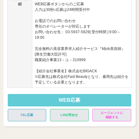
細
WEB応募ボタンからのご応募
入力は30秒♪応募は24時間受付中
お電話でのお問い合わせ
専任のオペレーターが対応します
お問い合わせ先： 03-5937-5829[ 受付時間 ] 9:00～
19:00
完全無料の美容業界求人紹介サービス『Mjob美容師』
[厚生労働大臣許可]
職業紹介事業13－ユ－310999
【紹介会社事業名】株式会社BIGACK
※応募先は株式会社Fast Beautyとなり、雇用先は紹介を
予定している企業となります。
WEB応募
エージェントに
TEL応募
LINE問合せ
相談する