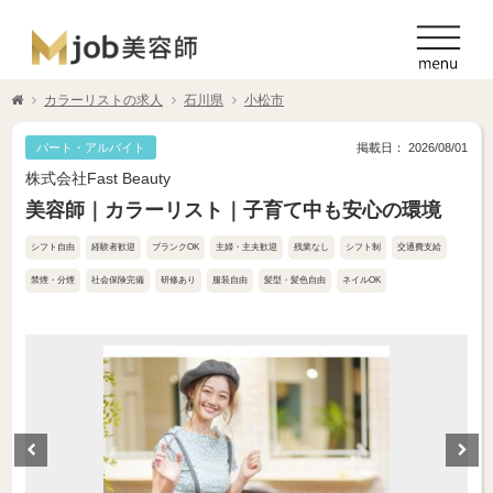
カラーリストの求人
石川県
小松市
パート・アルバイト
掲載日： 2026/08/01
株式会社Fast Beauty
美容師｜カラーリスト｜子育て中も安心の環境
シフト自由
経験者歓迎
ブランクOK
主婦・主夫歓迎
残業なし
シフト制
交通費支給
禁煙・分煙
社会保険完備
研修あり
服装自由
髪型・髪色自由
ネイルOK