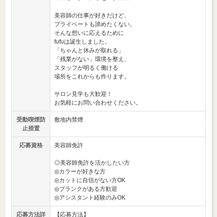
美容師の仕事が好きだけど、
プライベートも諦めたくない。
そんな想いに応えるために
fufuは誕生しました。
「ちゃんと休みが取れる」
「残業がない」環境を整え、
スタッフが明るく働ける
場所をこれからも作ります。
サロン見学も大歓迎！
お気軽にお問い合わせください。
受動喫煙防
敷地内禁煙
止措置
応募資格
美容師免許
◎美容師免許を活かしたい方
◎カラーが好きな方
◎カットに自信がない方OK
◎ブランクがある方歓迎
◎アシスタント経験のみOK
応募方法詳
【応募方法】