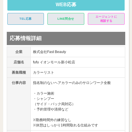
WEB応募
エージェントに
TEL応募
LINE問合せ
相談する
応募情報詳細
企業
株式会社Fast Beauty
店舗名
fufu イオンモール新小松店
募集職種
カラーリスト
仕事内容
指名制のないヘアカラーのみのサロンワーク全般
・カラー施術
・シャンプー
（サイド・バック両対応）
・予約管理や清掃など
※勤務時間外の練習なし
※休憩はしっかり1時間取れる仕組みです