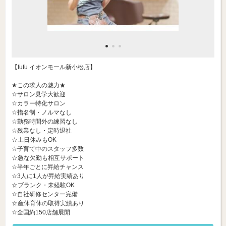
【fufu イオンモール新小松店】
★この求人の魅力★
☆サロン見学大歓迎
☆カラー特化サロン
☆指名制・ノルマなし
☆勤務時間外の練習なし
☆残業なし・定時退社
☆土日休みもOK
☆子育て中のスタッフ多数
☆急な欠勤も相互サポート
☆半年ごとに昇給チャンス
☆3人に1人が昇給実績あり
☆ブランク・未経験OK
☆自社研修センター完備
☆産休育休の取得実績あり
☆全国約150店舗展開