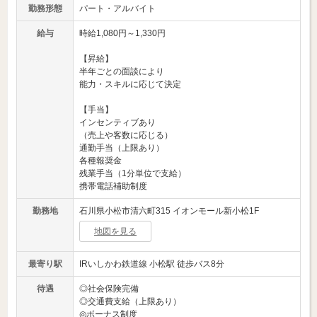
勤務形態
パート・アルバイト
給与
時給1,080円～1,330円
【昇給】
半年ごとの面談により
能力・スキルに応じて決定
【手当】
インセンティブあり
（売上や客数に応じる）
通勤手当（上限あり）
各種報奨金
残業手当（1分単位で支給）
携帯電話補助制度
勤務地
石川県小松市清六町315 イオンモール新小松1F
地図を見る
最寄り駅
IRいしかわ鉄道線 小松駅 徒歩バス8分
待遇
◎社会保険完備
◎交通費支給（上限あり）
◎ボーナス制度