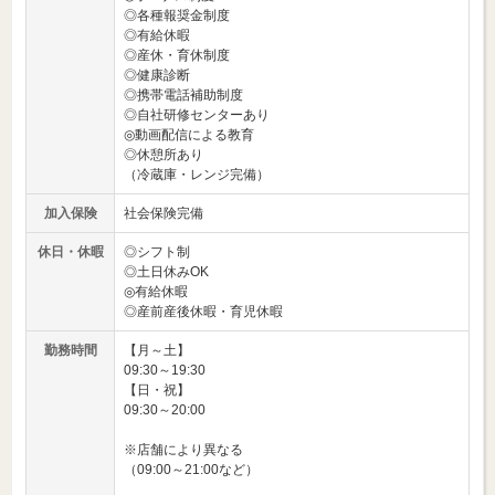
◎各種報奨金制度
◎有給休暇
◎産休・育休制度
◎健康診断
◎携帯電話補助制度
◎自社研修センターあり
◎動画配信による教育
◎休憩所あり
（冷蔵庫・レンジ完備）
加入保険
社会保険完備
休日・休暇
◎シフト制
◎土日休みOK
◎有給休暇
◎産前産後休暇・育児休暇
勤務時間
【月～土】
09:30～19:30
【日・祝】
09:30～20:00
※店舗により異なる
（09:00～21:00など）