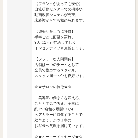
【ブランクがあっても安心】
自社研修センターでの研修や
動画教育システムが充実。
未経験からでも始められます。
【頑張りを正当に評価】
半年ごとに面談を実施。
3人に1人が昇給しており
インセンティブも支給します。
【フラットな人間関係】
店舗は一つのチームとして
全員で協力するスタイル。
スタッフ同士の仲も良好です。
☆★サロンの特徴★☆
「美容師の働き方を変える」
ことを本気で考え、全国に
約150店舗を展開中です。
ヘアカラーに特化することで
効率よく、かつ丁寧に
お客様へ笑顔を届けています。
☆★オーナーメッセージ★☆