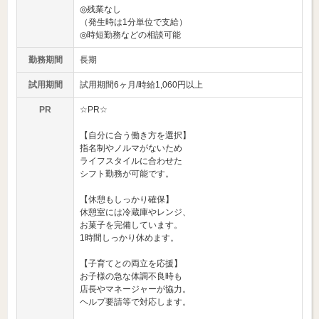
◎残業なし
（発生時は1分単位で支給）
◎時短勤務などの相談可能
勤務期間
長期
試用期間
試用期間6ヶ月/時給1,060円以上
PR
☆PR☆
【自分に合う働き方を選択】
指名制やノルマがないため
ライフスタイルに合わせた
シフト勤務が可能です。
【休憩もしっかり確保】
休憩室には冷蔵庫やレンジ、
お菓子を完備しています。
1時間しっかり休めます。
【子育てとの両立を応援】
お子様の急な体調不良時も
店長やマネージャーが協力。
ヘルプ要請等で対応します。