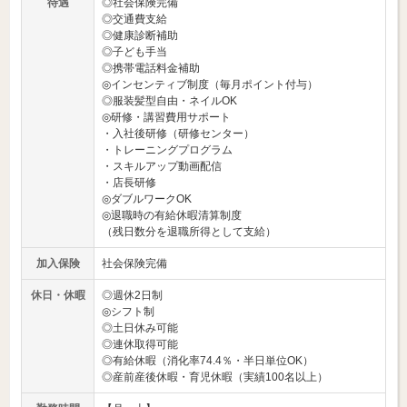
待遇
◎社会保険完備
◎交通費支給
◎健康診断補助
◎子ども手当
◎携帯電話料金補助
◎インセンティブ制度（毎月ポイント付与）
◎服装髪型自由・ネイルOK
◎研修・講習費用サポート
・入社後研修（研修センター）
・トレーニングプログラム
・スキルアップ動画配信
・店長研修
◎ダブルワークOK
◎退職時の有給休暇清算制度
（残日数分を退職所得として支給）
加入保険
社会保険完備
休日・休暇
◎週休2日制
◎シフト制
◎土日休み可能
◎連休取得可能
◎有給休暇（消化率74.4％・半日単位OK）
◎産前産後休暇・育児休暇（実績100名以上）