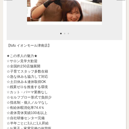
【fufu イオンモール津南店】
★この求人の魅力★
☆サロン見学大歓迎
☆全国約150店舗展開
☆子育てスタッフ多数在籍
☆急な休みも協力して対応
☆土日休み＆連休取得OK
☆残業ゼロを推進する環境
☆カット・パーマ業務なし
☆セルフブロー形式で負担少
☆指名制・個人ノルマなし
☆有給休暇消化率74.4％
☆産休育休実績100名以上
☆自社研修センター完備
☆半年ごとに3人に1人昇給
☆お菓子・家電完備の休憩所