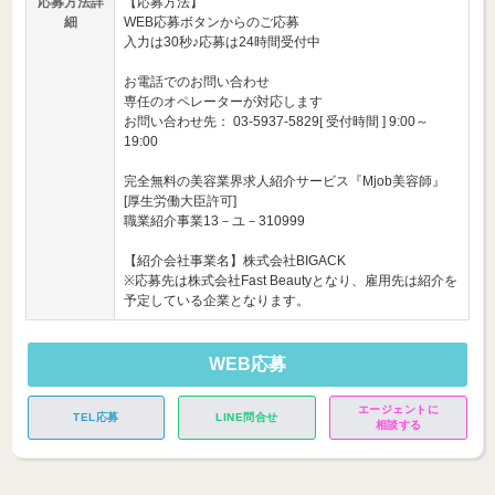
応募方法詳
【応募方法】
細
WEB応募ボタンからのご応募
入力は30秒♪応募は24時間受付中
お電話でのお問い合わせ
専任のオペレーターが対応します
お問い合わせ先： 03-5937-5829[ 受付時間 ] 9:00～
19:00
完全無料の美容業界求人紹介サービス『Mjob美容師』
[厚生労働大臣許可]
職業紹介事業13－ユ－310999
【紹介会社事業名】株式会社BIGACK
※応募先は株式会社Fast Beautyとなり、雇用先は紹介を
予定している企業となります。
WEB応募
エージェントに
TEL応募
LINE問合せ
相談する