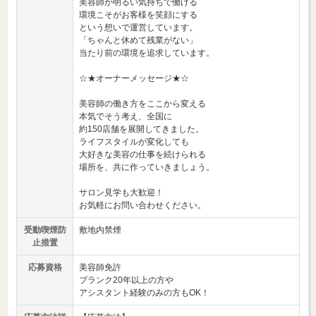
美容師が明るい気持ちで働ける
環境こそがお客様を笑顔にする
という想いで運営しています。
「ちゃんと休めて残業がない」
当たり前の環境を追求しています。
☆★オーナーメッセージ★☆
美容師の働き方をここから変える
本気でそう考え、全国に
約150店舗を展開してきました。
ライフスタイルが変化しても
大好きな美容の仕事を続けられる
場所を、共に作っていきましょう。
サロン見学も大歓迎！
お気軽にお問い合わせください。
受動喫煙防
敷地内禁煙
止措置
応募資格
美容師免許
ブランク20年以上の方や
アシスタント経験のみの方もOK！