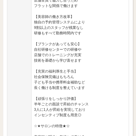
店舗全員で協力し合うため
フラットな関係で働けます
【美容師の働き方改革】
独自の予約管理システムにより
9割以上のスタッフが残業なし
研修もすべて勤務時間内です
【ブランクがあっても安心】
自社研修センターでの研修や
店舗でのトレーニングが充実
技術を基礎から学び直せます
【充実の福利厚生と手当】
社会保険完備はもちろん
子ども手当や携帯料金補助など
長く働ける制度を整えています
【頑張りをしっかり評価】
半年ごとの面談で昇給のチャンス
3人に1人が昇給を実現しており
インセンティブ制度も用意◎
☆★サロンの特徴★☆