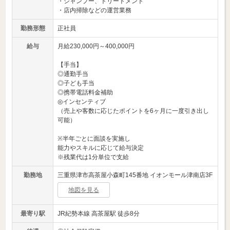
・シャンプー、トリートメント
・店内掃除などの運営業務
勤務形態
正社員
給与
月給230,000円～400,000円
【手当】
◎通勤手当
◎子ども手当
◎携帯電話料金補助
◎インセンティブ
（売上や客数に応じたポイントを6ヶ月に一度引き出し
可能）
※半年ごとに面談を実施し
能力やスキルに応じて給与決定
※残業代は1分単位で支給
勤務地
三重県津市高茶屋小森町145番地 イオンモール津南店3F
地図を見る
最寄り駅
JR紀勢本線 高茶屋駅 徒歩8分