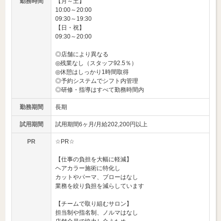
勤務時間
【月～土】
10:00～20:00
09:30～19:30
【日・祝】
09:30～20:00
◎店舗により異なる
◎残業なし（スタッフ92.5％）
◎休憩はしっかり1時間取得
◎予約システムでシフト内管理
◎研修・指導はすべて勤務時間内
勤務期間
長期
試用期間
試用期間6ヶ月/月給202,200円以上
PR
☆PR☆
【仕事の負担を大幅に軽減】
ヘアカラー施術に特化し
カットやパーマ、ブローはなし
業務を絞り負担を減らしています
【チームで取り組むサロン】
担当制や指名制、ノルマはなし