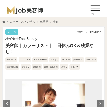
カラーリストの求人
三重県
津市
正社員
掲載日： 2026/08/01
株式会社Fast Beauty
美容師｜カラーリスト｜土日休みOK＆残業な
し！
経験者歓迎
ブランクOK
主婦・主夫歓迎
残業なし
シフト制
交通費支給
禁煙・分煙
社会保険完備
研修あり
服装自由
髪型・髪色自由
高収入
ネイルOK