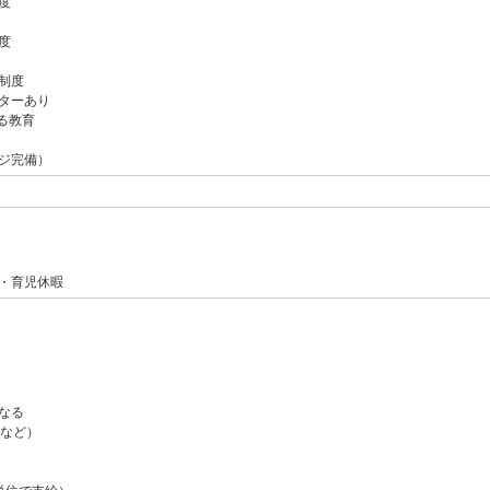
度
度
制度
ターあり
る教育
ジ完備）
・育児休暇
なる
00など）