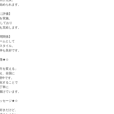
ムが充実。
始められます。
に評価】
を実施。
給しており
も支給します。
間関係】
ームとして
スタイル。
仲も良好です。
徴★☆
方を変える」
え、全国に
展開中です。
化することで
丁寧に
届けています。
ッセージ★☆
好きだけど、