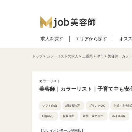
求人を探す
エリアから探す
オス
トップ
>
カラーリストの求人
>
三重県
>
津市
> 美容師｜カラ
カラーリスト
美容師｜カラーリスト｜子育て中も安
シフト自由
経験者歓迎
ブランクOK
主婦・主夫歓
研修あり
服装自由
髪型・髪色自由
ネイルOK
【fufu イオンモール津南店】