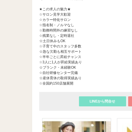
★この求人の魅力★
☆サロン見学大歓迎
☆カラー特化サロン
☆指名制・ノルマなし
☆勤務時間外の練習なし
☆残業なし・定時退社
☆土日休みもOK
☆子育て中のスタッフ多数
☆急な欠勤も相互サポート
☆半年ごとに昇給チャンス
☆3人に1人が昇給実績あり
☆ブランク・未経験OK
☆自社研修センター完備
☆産休育休の取得実績あり
☆全国約150店舗展開
LINEから問合せ