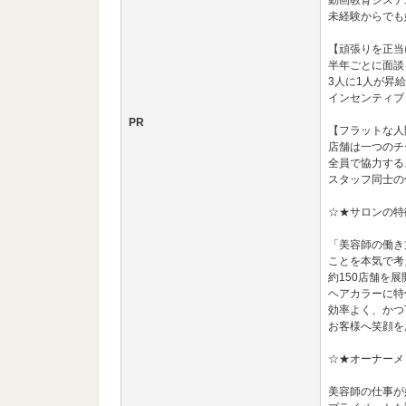
動画教育システ
未経験からでも
【頑張りを正当
半年ごとに面談
3人に1人が昇
インセンティブ
PR
【フラットな人
店舗は一つのチ
全員で協力する
スタッフ同士の
☆★サロンの特
「美容師の働き
ことを本気で考
約150店舗を
ヘアカラーに特
効率よく、かつ
お客様へ笑顔を
☆★オーナーメ
美容師の仕事が