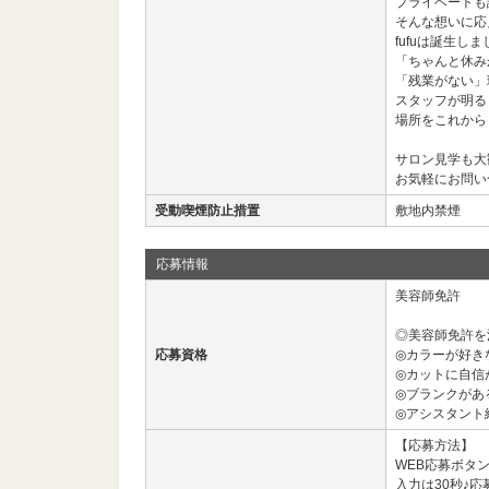
プライベートも
そんな想いに応
fufuは誕生し
「ちゃんと休み
「残業がない」
スタッフが明る
場所をこれから
サロン見学も大
お気軽にお問い
受動喫煙防止措置
敷地内禁煙
応募情報
美容師免許
◎美容師免許を
応募資格
◎カラーが好き
◎カットに自信
◎ブランクがあ
◎アシスタント
【応募方法】
WEB応募ボタ
入力は30秒♪応