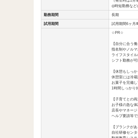
（発生時は1分
◎時短勤務など
勤務期間
長期
試用期間
試用期間6ヶ月/時
☆PR☆
【自分に合う働
指名制やノルマ
ライフスタイル
シフト勤務が可
【休憩もしっか
休憩室には冷蔵
お菓子を完備し
1時間しっかり
【子育てとの両
お子様の急な体
店長やマネージ
ヘルプ要請等で
【ブランクがあ
自社研修センタ