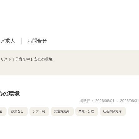
スメ求人
お問合せ
ーリスト｜子育て中も安心の環境
心の環境
掲載日： 2026/08/01 ～ 2026/08/3
迎
残業なし
シフト制
交通費支給
禁煙・分煙
社会保険完備