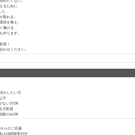
諦めたくない。
えるために
ました。
が取れる」
環境を整え、
く働ける
も作ります。
歓迎！
合わせください。
活かしたい方
な方
がない方OK
る方歓迎
経験のみOK
ンからのご応募
募は24時間受付中