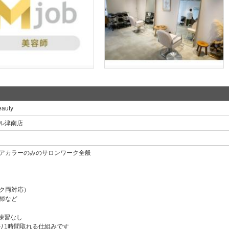
auty
ール津南店
アカラーのみのサロンワーク全般
ク両対応）
掃など
練習なし
り1時間取れる仕組みです