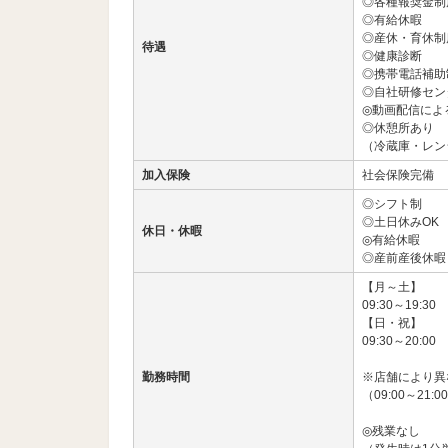
◎各種報奨金制
◎有給休暇
◎産休・育休制
待遇
◎健康診断
◎携帯電話補助
◎自社研修セン
◎動画配信によ
◎休憩所あり
（冷蔵庫・レン
加入保険
社会保険完備
◎シフト制
◎土日休みOK
休日・休暇
◎有給休暇
◎産前産後休暇
【月～土】
09:30～19:30
【日・祝】
09:30～20:00
勤務時間
※店舗により異
（09:00～21:
◎残業なし