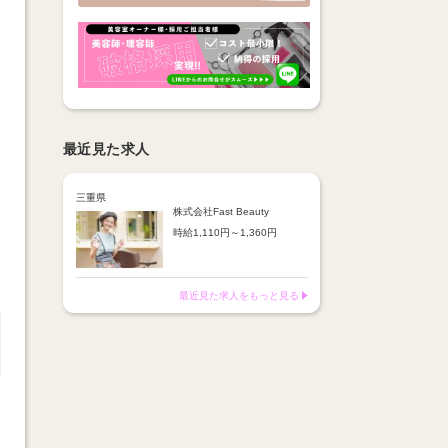
最近見た求人
三重県
株式会社Fast Beauty
時給1,110円～1,360円
【昇給】
半年ごとの面談により
能力・スキルに応じて決定
最近見た求人をもっと見る
【手当】
インセンティブあり
（売上や客数に応じる）
通勤手当（上限あり）
各種報奨金
残業手当（1分単位で支給）
携帯電話補助制度