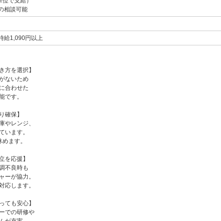
単位で支給）
の相談可能
給1,090円以上
き方を選択】
がないため
に合わせた
能です。
り確保】
庫やレンジ、
ています。
休めます。
立を応援】
調不良時も
ャーが協力。
対応します。
っても安心】
ーでの研修や