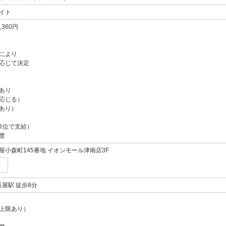
イト
,360円
により
応じて決定
あり
応じる）
あり）
単位で支給）
度
小森町145番地 イオンモール津南店3F
茶屋駅 徒歩8分
上限あり）