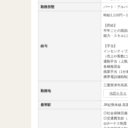
勤務形態
パート・アルバ
時給1,110円～1
【昇給】
半年ごとの面談
能力・スキルに
給与
【手当】
インセンティブ
（売上や客数に
通勤手当（上限
各種報奨金
残業手当（1分
携帯電話補助制
三重県津市高茶屋
勤務地
地図を見る
最寄駅
JR紀勢本線 高
◎社会保険完備
◎交通費支給（
◎ボーナス制度