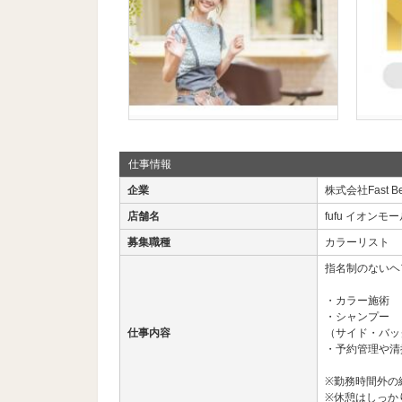
仕事情報
企業
株式会社Fast Be
店舗名
fufu イオンモ
募集職種
カラーリスト
指名制のないヘ
・カラー施術
・シャンプー
仕事内容
（サイド・バッ
・予約管理や清
※勤務時間外の
※休憩はしっか