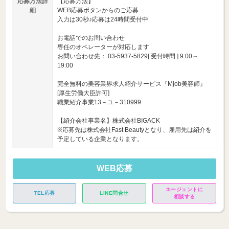
応募方法詳
【応募方法】
細
WEB応募ボタンからのご応募
入力は30秒♪応募は24時間受付中
お電話でのお問い合わせ
専任のオペレーターが対応します
お問い合わせ先： 03-5937-5829[ 受付時間 ] 9:00～
19:00
完全無料の美容業界求人紹介サービス『Mjob美容師』
[厚生労働大臣許可]
職業紹介事業13－ユ－310999
【紹介会社事業名】株式会社BIGACK
※応募先は株式会社Fast Beautyとなり、雇用先は紹介を
予定している企業となります。
WEB応募
エージェントに
TEL応募
LINE問合せ
相談する