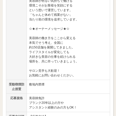
美容師が明るい気持ちで働ける
環境こそがお客様を笑顔にする
という想いで運営しています。
「ちゃんと休めて残業がない」
当たり前の環境を追求しています。
☆★オーナーメッセージ★☆
美容師の働き方をここから変える
本気でそう考え、全国に
約150店舗を展開してきました。
ライフスタイルが変化しても
大好きな美容の仕事を続けられる
場所を、共に作っていきましょう。
サロン見学も大歓迎！
お気軽にお問い合わせください。
受動喫煙防
敷地内禁煙
止措置
応募資格
美容師免許
ブランク20年以上の方や
アシスタント経験のみの方もOK！