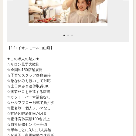
【fufu イオンモール白山店】
★この求人の魅力★
☆サロン見学大歓迎
☆全国約150店舗展開
☆子育てスタッフ多数在籍
☆急な休みも協力して対応
☆土日休み＆連休取得OK
☆残業ゼロを推進する環境
☆カット・パーマ業務なし
☆セルフブロー形式で負担少
☆指名制・個人ノルマなし
☆有給休暇消化率74.4％
☆産休育休実績100名以上
☆自社研修センター完備
☆半年ごとに3人に1人昇給
☆お菓子・家電完備の休憩所