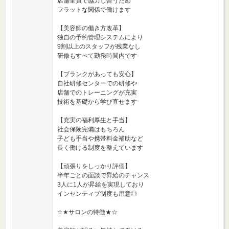
店舗全員で協力し合うため
フラットな関係で働けます
【美容師の働き方改革】
独自の予約管理システムにより
9割以上のスタッフが残業なし
研修もすべて勤務時間内です
【ブランクがあっても安心】
自社研修センターでの研修や
店舗でのトレーニングが充実
技術を基礎から学び直せます
【充実の福利厚生と手当】
社会保険完備はもちろん
子ども手当や携帯料金補助など
長く働ける制度を整えています
【頑張りをしっかり評価】
半年ごとの面談で昇給のチャンス
3人に1人が昇給を実現しており
インセンティブ制度も用意◎
☆★サロンの特徴★☆