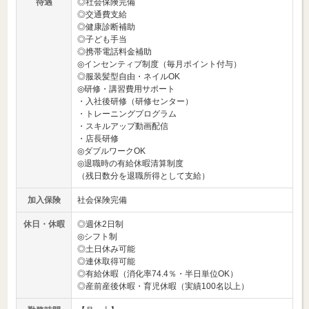
待遇
◎社会保険完備
◎交通費支給
◎健康診断補助
◎子ども手当
◎携帯電話料金補助
◎インセンティブ制度（毎月ポイント付与）
◎服装髪型自由・ネイルOK
◎研修・講習費用サポート
・入社後研修（研修センター）
・トレーニングプログラム
・スキルアップ動画配信
・店長研修
◎ダブルワークOK
◎退職時の有給休暇清算制度
（残日数分を退職所得として支給）
加入保険
社会保険完備
休日・休暇
◎週休2日制
◎シフト制
◎土日休み可能
◎連休取得可能
◎有給休暇（消化率74.4％・半日単位OK）
◎産前産後休暇・育児休暇（実績100名以上）