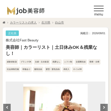
カラーリストの求人
石川県
白山市
正社員
掲載日： 2026/08/01
株式会社Fast Beauty
美容師｜カラーリスト｜土日休みOK＆残業な
し！
経験者歓迎
ブランクOK
主婦・主夫歓迎
残業なし
シフト制
交通費支給
禁煙・分煙
社会保険完備
研修あり
服装自由
髪型・髪色自由
高収入
ネイルOK