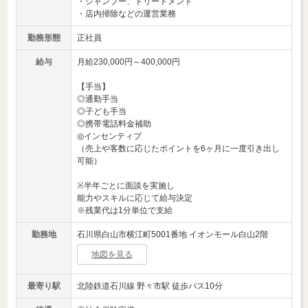
・シャンプー、トリートメント
・店内掃除などの運営業務
勤務形態
正社員
給与
月給230,000円～400,000円
【手当】
◎通勤手当
◎子ども手当
◎携帯電話料金補助
◎インセンティブ
（売上や客数に応じたポイントを6ヶ月に一度引き出し
可能）
※半年ごとに面談を実施し
能力やスキルに応じて給与決定
※残業代は1分単位で支給
勤務地
石川県白山市横江町5001番地 イオンモール白山2階
地図を見る
最寄り駅
北陸鉄道石川線 野々市駅 徒歩バス10分