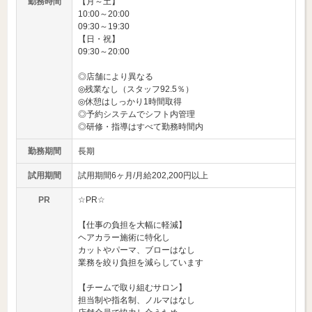
勤務時間
【月～土】
10:00～20:00
09:30～19:30
【日・祝】
09:30～20:00
◎店舗により異なる
◎残業なし（スタッフ92.5％）
◎休憩はしっかり1時間取得
◎予約システムでシフト内管理
◎研修・指導はすべて勤務時間内
勤務期間
長期
試用期間
試用期間6ヶ月/月給202,200円以上
PR
☆PR☆
【仕事の負担を大幅に軽減】
ヘアカラー施術に特化し
カットやパーマ、ブローはなし
業務を絞り負担を減らしています
【チームで取り組むサロン】
担当制や指名制、ノルマはなし