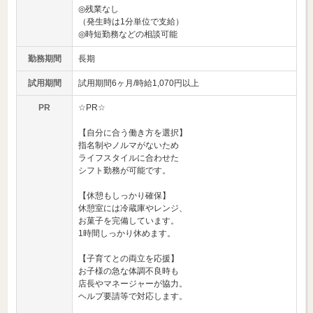
◎残業なし
（発生時は1分単位で支給）
◎時短勤務などの相談可能
勤務期間
長期
試用期間
試用期間6ヶ月/時給1,070円以上
PR
☆PR☆
【自分に合う働き方を選択】
指名制やノルマがないため
ライフスタイルに合わせた
シフト勤務が可能です。
【休憩もしっかり確保】
休憩室には冷蔵庫やレンジ、
お菓子を完備しています。
1時間しっかり休めます。
【子育てとの両立を応援】
お子様の急な体調不良時も
店長やマネージャーが協力。
ヘルプ要請等で対応します。