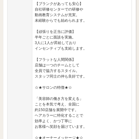
【ブランクがあっても安心】
自社研修センターでの研修や
動画教育システムが充実。
未経験からでも始められます。
【頑張りを正当に評価】
半年ごとに面談を実施。
3人に1人が昇給しており
インセンティブも支給します。
【フラットな人間関係】
店舗は一つのチームとして
全員で協力するスタイル。
スタッフ同士の仲も良好です。
☆★サロンの特徴★☆
「美容師の働き方を変える」
ことを本気で考え、全国に
約150店舗を展開中です。
ヘアカラーに特化することで
効率よく、かつ丁寧に
お客様へ笑顔を届けています。
☆★オーナーメッセージ★☆