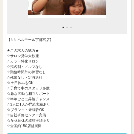
【fufu ベルモール宇都宮店】
★この求人の魅力★
☆サロン見学大歓迎
☆カラー特化サロン
☆指名制・ノルマなし
☆勤務時間外の練習なし
☆残業なし・定時退社
☆土日休みもOK
☆子育て中のスタッフ多数
☆急な欠勤も相互サポート
☆半年ごとに昇給チャンス
☆3人に1人が昇給実績あり
☆ブランク・未経験OK
☆自社研修センター完備
☆産休育休の取得実績あり
☆全国約150店舗展開