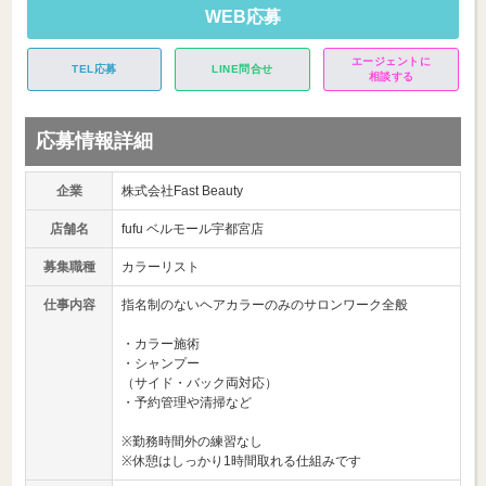
WEB応募
エージェントに
TEL応募
LINE問合せ
相談する
応募情報詳細
企業
株式会社Fast Beauty
店舗名
fufu ベルモール宇都宮店
募集職種
カラーリスト
仕事内容
指名制のないヘアカラーのみのサロンワーク全般
・カラー施術
・シャンプー
（サイド・バック両対応）
・予約管理や清掃など
※勤務時間外の練習なし
※休憩はしっかり1時間取れる仕組みです