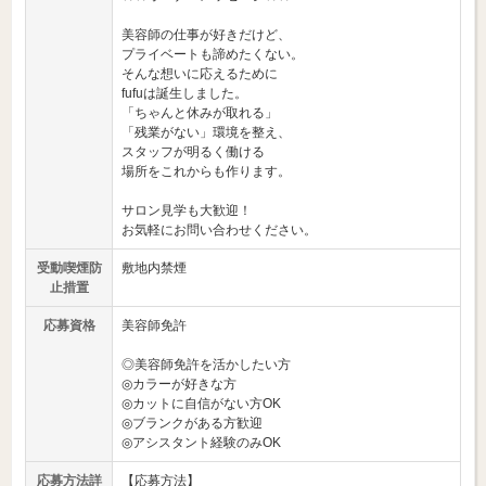
美容師の仕事が好きだけど、
プライベートも諦めたくない。
そんな想いに応えるために
fufuは誕生しました。
「ちゃんと休みが取れる」
「残業がない」環境を整え、
スタッフが明るく働ける
場所をこれからも作ります。
サロン見学も大歓迎！
お気軽にお問い合わせください。
受動喫煙防
敷地内禁煙
止措置
応募資格
美容師免許
◎美容師免許を活かしたい方
◎カラーが好きな方
◎カットに自信がない方OK
◎ブランクがある方歓迎
◎アシスタント経験のみOK
応募方法詳
【応募方法】