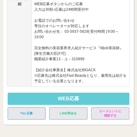
細
WEB応募ボタンからのご応募
入力は30秒♪応募は24時間受付中
お電話でのお問い合わせ
専任のオペレーターが対応します
お問い合わせ先： 03-5937-5829[ 受付時間 ] 9:00～
19:00
完全無料の美容業界求人紹介サービス『Mjob美容師』
[厚生労働大臣許可]
職業紹介事業13－ユ－310999
【紹介会社事業名】株式会社BIGACK
※応募先は株式会社Fast Beautyとなり、雇用先は紹介を
予定している企業となります。
WEB応募
エージェントに
TEL応募
LINE問合せ
相談する