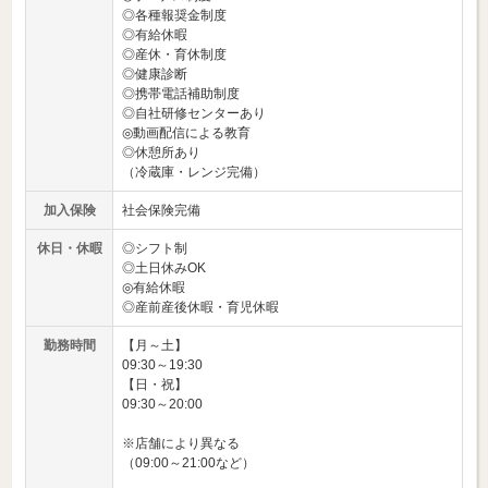
◎各種報奨金制度
◎有給休暇
◎産休・育休制度
◎健康診断
◎携帯電話補助制度
◎自社研修センターあり
◎動画配信による教育
◎休憩所あり
（冷蔵庫・レンジ完備）
加入保険
社会保険完備
休日・休暇
◎シフト制
◎土日休みOK
◎有給休暇
◎産前産後休暇・育児休暇
勤務時間
【月～土】
09:30～19:30
【日・祝】
09:30～20:00
※店舗により異なる
（09:00～21:00など）