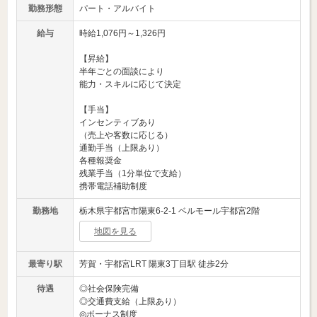
勤務形態
パート・アルバイト
給与
時給1,076円～1,326円
【昇給】
半年ごとの面談により
能力・スキルに応じて決定
【手当】
インセンティブあり
（売上や客数に応じる）
通勤手当（上限あり）
各種報奨金
残業手当（1分単位で支給）
携帯電話補助制度
勤務地
栃木県宇都宮市陽東6-2-1 ベルモール宇都宮2階
地図を見る
最寄り駅
芳賀・宇都宮LRT 陽東3丁目駅 徒歩2分
待遇
◎社会保険完備
◎交通費支給（上限あり）
◎ボーナス制度