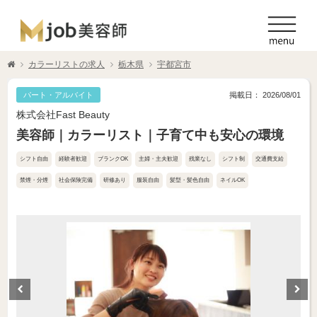
カラーリストの求人
栃木県
宇都宮市
パート・アルバイト
掲載日： 2026/08/01
株式会社Fast Beauty
美容師｜カラーリスト｜子育て中も安心の環境
シフト自由
経験者歓迎
ブランクOK
主婦・主夫歓迎
残業なし
シフト制
交通費支給
禁煙・分煙
社会保険完備
研修あり
服装自由
髪型・髪色自由
ネイルOK