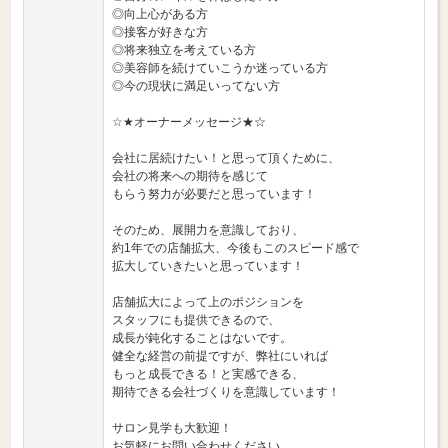
◎向上心がある方
◎接客が好きな方
◎将来独立を考えている方
◎美容師を続けていこうか迷っている方
◎今の現状に満足いってない方
☆★オーナーメッセージ★☆
会社に居続けたい！と思って頂くために、
会社の将来への期待を感じて
もらう努力が必要だと思っています！
そのため、展開力を意識しており、
約1年での店舗拡大、今後もこのスピード感で
拡大していきたいと思っています！
店舗拡大によって上のポジションを
スタッフにも提供できるので、
成長が鈍化することはないです。
健全な経営の前提ですが、弊社にいれば
もっと成長できる！と実感できる、
期待できる会社づくりを意識しています！
サロン見学も大歓迎！
お気軽にお問い合わせください。