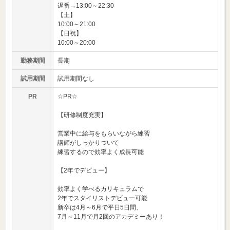
遅番→13:00～22:30
【土】
10:00～21:00
【日祝】
10:00～20:00
勤務期間
長期
試用期間
試用期間なし
PR
☆PR☆
【研修制度充実】
営業中に給与をもらいながら練習
講師がしっかりついて
練習するので効率よく成長可能
【2年でデビュー】
効率よく学べるカリキュラムで
2年でスタイリストデビュー可能
新卒は4月～6月で平日5日間、
7月～11月で月2回のアカデミーあり！