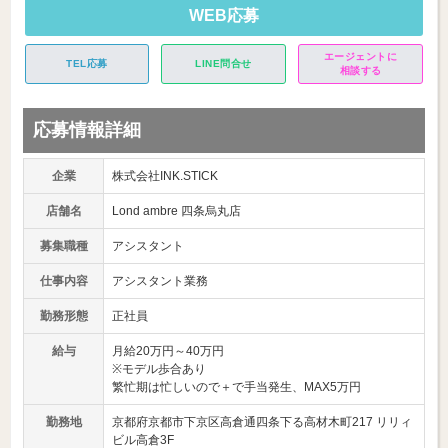
WEB応募
エージェントに
TEL応募
LINE問合せ
相談する
応募情報詳細
企業
株式会社INK.STICK
店舗名
Lond ambre 四条烏丸店
募集職種
アシスタント
仕事内容
アシスタント業務
勤務形態
正社員
給与
月給20万円～40万円
※モデル歩合あり
繁忙期は忙しいので＋で手当発生、MAX5万円
勤務地
京都府京都市下京区高倉通四条下る高材木町217 リリィ
ビル高倉3F