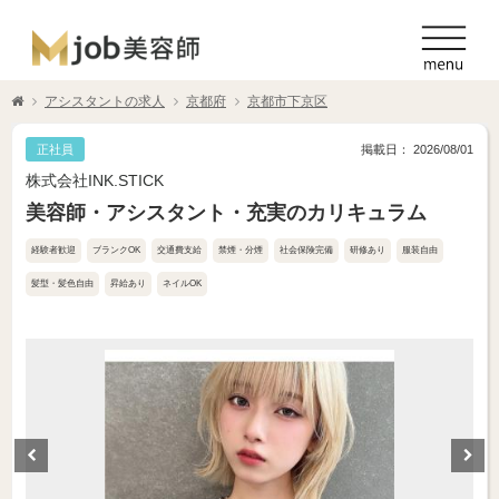
アシスタントの求人
京都府
京都市下京区
正社員
掲載日： 2026/08/01
株式会社INK.STICK
美容師・アシスタント・充実のカリキュラム
経験者歓迎
ブランクOK
交通費支給
禁煙・分煙
社会保険完備
研修あり
服装自由
髪型・髪色自由
昇給あり
ネイルOK