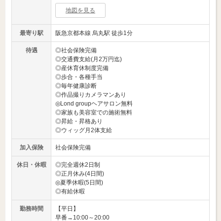
地図を見る
最寄り駅
阪急京都本線 烏丸駅 徒歩1分
待遇
◎社会保険完備
◎交通費支給(月2万円迄)
◎産休育休制度完備
◎歩合・各種手当
◎毎年健康診断
◎作品撮りカメラマンあり
◎Lond groupヘアサロン無料
◎家族も美容室での施術無料
◎昇給・昇格あり
◎ウィッグ月2体支給
加入保険
社会保険完備
休日・休暇
◎完全週休2日制
◎正月休み(4日間)
◎夏季休暇(5日間)
◎有給休暇
勤務時間
【平日】
早番→10:00～20:00