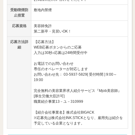
受動喫煙防
敷地内禁煙
止措置
応募資格
美容師免許
第二新卒・見習いOK！
応募方法詳
【応募方法】
細
WEB応募ボタンからのご応募
入力は30秒♪応募は24時間受付中
お電話でのお問い合わせ
専任のオペレーターが対応します
お問い合わせ先： 03-5937-5829[ 受付時間 ] 9:00～
19:00
完全無料の美容業界求人紹介サービス『Mjob美容師』
[厚生労働大臣許可]
職業紹介事業13－ユ－310999
【紹介会社事業名】株式会社BIGACK
※応募先は株式会社INK.STICKとなり、雇用先は紹介を
予定している企業となります。