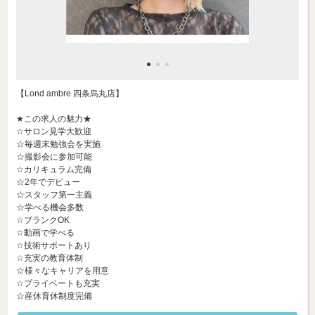
【Lond ambre 四条烏丸店】
★この求人の魅力★
☆サロン見学大歓迎
☆毎週末勉強会を実施
☆撮影会に参加可能
☆カリキュラム完備
☆2年でデビュー
☆スタッフ第一主義
☆学べる機会多数
☆ブランクOK
☆動画で学べる
☆技術サポートあり
☆充実の教育体制
☆様々なキャリアを用意
☆プライベートも充実
☆産休育休制度完備