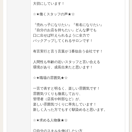
大切にしています！
☆★働くスタッフの声★☆
『売れっ子になりたい』『有名になりたい』
『自分のお店を持ちたい』どんな夢でも
口に出せば叶えられるように全力で
バックアップしてくれるサロンです！
有言実行と言う言葉が 1番似合う会社です！
人間性も年齢の近いスタッフと言い合える
環境があり、成長出来たと思います！
☆★職場の雰囲気★☆
一言で表すと明るく、楽しい雰囲気です！
雰囲気づくりも徹底しており、
管理者（店長や幹部など）が、
楽しい雰囲気づくりに率先しています！
新しく入った方でもすぐ馴染めると思います。
☆★求める人物像★☆
◎自分のスキルを伸ばしたい方