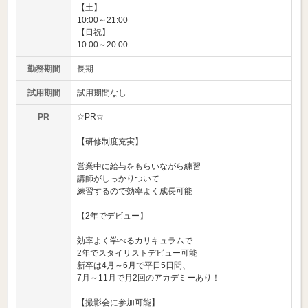
【土】
10:00～21:00
【日祝】
10:00～20:00
勤務期間
長期
試用期間
試用期間なし
PR
☆PR☆
【研修制度充実】
営業中に給与をもらいながら練習
講師がしっかりついて
練習するので効率よく成長可能
【2年でデビュー】
効率よく学べるカリキュラムで
2年でスタイリストデビュー可能
新卒は4月～6月で平日5日間、
7月～11月で月2回のアカデミーあり！
【撮影会に参加可能】