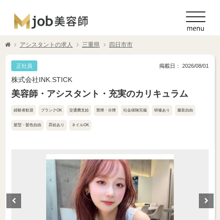
アシスタントの求人
三重県
四日市市
正社員
掲載日： 2026/08/01
株式会社INK.STICK
美容師・アシスタント・充実のカリキュラム
経験者歓迎
ブランクOK
交通費支給
禁煙・分煙
社会保険完備
研修あり
服装自由
髪型・髪色自由
昇給あり
ネイルOK