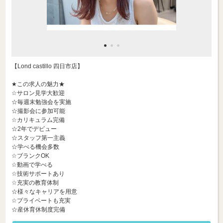
【Lond castillo 四日市店】
★この求人の魅力★
☆サロン見学大歓迎
☆毎週末勉強会を実施
☆撮影会に参加可能
☆カリキュラム完備
☆2年でデビュー
☆スタッフ第一主義
☆学べる機会多数
☆ブランクOK
☆動画で学べる
☆技術サポートあり
☆充実の教育体制
☆様々なキャリアを用意
☆プライベートも充実
☆産休育休制度完備