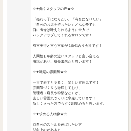
☆★働くスタッフの声★☆
『売れっ子になりたい』『有名になりたい』
『自分のお店を持ちたい』どんな夢でも
口に出せば叶えられるように全力で
バックアップしてくれるサロンです！
有言実行と言う言葉が 1番似合う会社です！
人間性も年齢の近いスタッフと言い合える
環境があり、成長出来たと思います！
☆★職場の雰囲気★☆
一言で表すと明るく、楽しい雰囲気です！
雰囲気づくりも徹底しており、
管理者（店長や幹部など）が、
楽しい雰囲気づくりに率先しています！
新しく入った方でもすぐ馴染めると思います。
☆★求める人物像★☆
◎自分のスキルを伸ばしたい方
◎向上心がある方