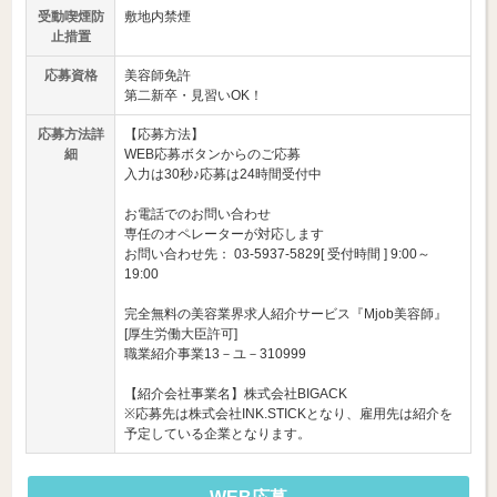
受動喫煙防
敷地内禁煙
止措置
応募資格
美容師免許
第二新卒・見習いOK！
応募方法詳
【応募方法】
細
WEB応募ボタンからのご応募
入力は30秒♪応募は24時間受付中
お電話でのお問い合わせ
専任のオペレーターが対応します
お問い合わせ先： 03-5937-5829[ 受付時間 ] 9:00～
19:00
完全無料の美容業界求人紹介サービス『Mjob美容師』
[厚生労働大臣許可]
職業紹介事業13－ユ－310999
【紹介会社事業名】株式会社BIGACK
※応募先は株式会社INK.STICKとなり、雇用先は紹介を
予定している企業となります。