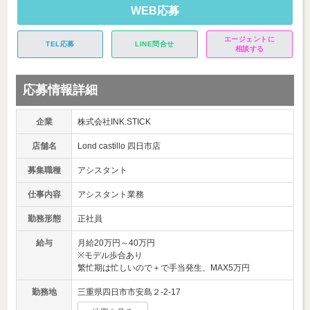
WEB応募
エージェントに
TEL応募
LINE問合せ
相談する
応募情報詳細
企業
株式会社INK.STICK
店舗名
Lond castillo 四日市店
募集職種
アシスタント
仕事内容
アシスタント業務
勤務形態
正社員
給与
月給20万円～40万円
※モデル歩合あり
繁忙期は忙しいので＋で手当発生、MAX5万円
勤務地
三重県四日市市安島２-2-17