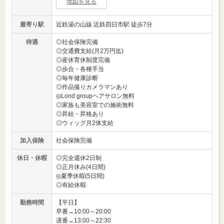
地図を見る
最寄り駅
近鉄湯の山線 近鉄四日市駅 徒歩7分
待遇
◎社会保険完備
◎交通費支給(月2万円迄)
◎産休育休制度完備
◎歩合・各種手当
◎毎年健康診断
◎作品撮りカメラマンあり
◎Lond groupヘアサロン無料
◎家族も美容室での施術無料
◎昇給・昇格あり
◎ウィッグ月2体支給
加入保険
社会保険完備
休日・休暇
◎完全週休2日制
◎正月休み(4日間)
◎夏季休暇(5日間)
◎有給休暇
勤務時間
【平日】
早番→10:00～20:00
遅番→13:00～22:30