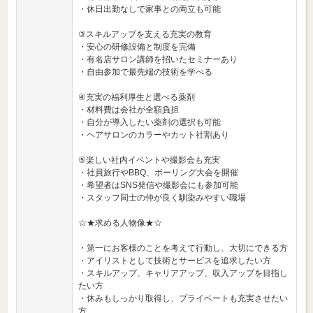
・休日出勤なしで家事との両立も可能
③スキルアップを支える充実の教育
・安心の研修設備と制度を完備
・有名店サロン講師を招いたセミナーあり
・自由参加で最先端の技術を学べる
④充実の福利厚生と選べる薬剤
・材料費は会社が全額負担
・自分が導入したい薬剤の選択も可能
・ヘアサロンのカラーやカット社割あり
⑤楽しい社内イベントや撮影会も充実
・社員旅行やBBQ、ボーリング大会を開催
・希望者はSNS発信や撮影会にも参加可能
・スタッフ同士の仲が良く馴染みやすい職場
☆★求める人物像★☆
・第一にお客様のことを考えて行動し、大切にできる方
・アイリストとして技術とサービスを追求したい方
・スキルアップ、キャリアアップ、収入アップを目指し
たい方
・休みもしっかり取得し、プライベートも充実させたい
方