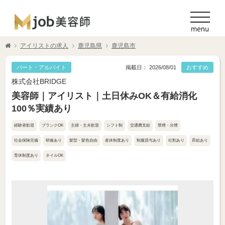
アイリストの求人
鹿児島県
鹿児島市
パート・アルバイト
掲載日： 2026/08/01
おすすめ
株式会社BRIDGE
美容師｜アイリスト｜土日休みOK＆有給消化
100％実績あり
経験者歓迎
ブランクOK
主婦・主夫歓迎
シフト制
交通費支給
禁煙・分煙
社会保険完備
研修あり
髪型・髪色自由
産休制度あり
制服貸与あり
社割あり
昇給あり
育休制度あり
ネイルOK