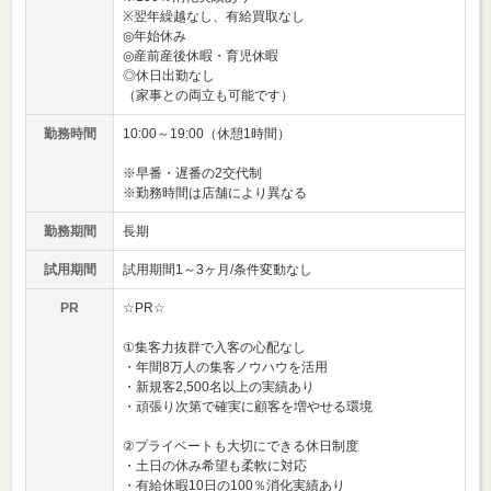
※翌年繰越なし、有給買取なし
◎年始休み
◎産前産後休暇・育児休暇
◎休日出勤なし
（家事との両立も可能です）
勤務時間
10:00～19:00（休憩1時間）
※早番・遅番の2交代制
※勤務時間は店舗により異なる
勤務期間
長期
試用期間
試用期間1～3ヶ月/条件変動なし
PR
☆PR☆
①集客力抜群で入客の心配なし
・年間8万人の集客ノウハウを活用
・新規客2,500名以上の実績あり
・頑張り次第で確実に顧客を増やせる環境
②プライベートも大切にできる休日制度
・土日の休み希望も柔軟に対応
・有給休暇10日の100％消化実績あり