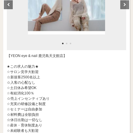
【YEON eye & nail 鹿児島天文館店】
★この求人の魅力★
☆サロン見学大歓迎
☆新規客2500名以上
☆入客の心配なし
☆土日休み希望OK
☆有給消化100％
☆売上インセンティブあり
☆充実の研修設備と制度
☆セミナーは自由参加
☆材料費は全額負担
☆休日出勤は一切なし
☆産休・育休制度あり
☆未経験者も大歓迎