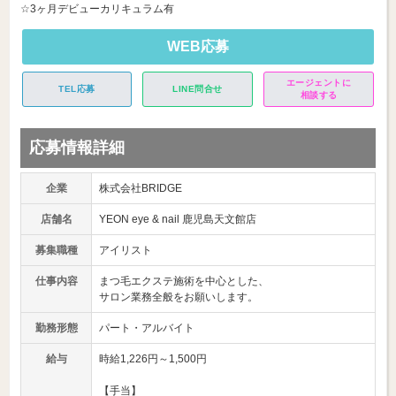
☆3ヶ月デビューカリキュラム有
WEB応募
エージェントに
TEL応募
LINE問合せ
相談する
応募情報詳細
企業
株式会社BRIDGE
店舗名
YEON eye & nail 鹿児島天文館店
募集職種
アイリスト
仕事内容
まつ毛エクステ施術を中心とした、
サロン業務全般をお願いします。
勤務形態
パート・アルバイト
給与
時給1,226円～1,500円
【手当】