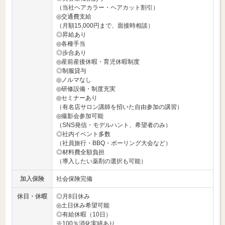
（当社ヘアカラー・ヘアカット割引）
◎交通費支給
（月額15,000円まで、面接時相談）
◎昇給あり
◎各種手当
◎歩合あり
◎産前産後休暇・育児休暇制度
◎制服貸与
◎ノルマなし
◎研修設備・制度充実
◎セミナーあり
（有名店サロン講師を招いた自由参加の講習）
◎撮影会参加可能
（SNS発信・モデルハント、希望者のみ）
◎社内イベント多数
（社員旅行・BBQ・ボーリング大会など）
◎材料費全額負担
（導入したい薬剤の選択も可能）
加入保険
社会保険完備
休日・休暇
◎月8日休み
◎土日休み希望可能
◎有給休暇（10日）
※100％消化実績あり