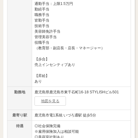
通勤手当：上限1.5万円
勤続手当
職務手当
皆勤手当
技術手当
美容師免許手当
管理美容手当
役職手当
（教育部・副店長・店長・マネージャー）
【歩合】
売上インセンティブあり
【昇給】
あり
勤務地
鹿児島県鹿児島市東千石町16-18 STYLISHビル501
地図を見る
最寄り駅
鹿児島市電1系統 いづろ通駅 徒歩5分
待遇
◎社会保険完備
※雇用保険加入は相談可能
◎美容室社割あり