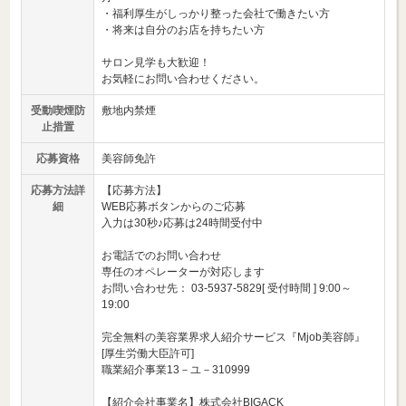
・福利厚生がしっかり整った会社で働きたい方
・将来は自分のお店を持ちたい方
サロン見学も大歓迎！
お気軽にお問い合わせください。
受動喫煙防
敷地内禁煙
止措置
応募資格
美容師免許
応募方法詳
【応募方法】
細
WEB応募ボタンからのご応募
入力は30秒♪応募は24時間受付中
お電話でのお問い合わせ
専任のオペレーターが対応します
お問い合わせ先： 03-5937-5829[ 受付時間 ] 9:00～
19:00
完全無料の美容業界求人紹介サービス『Mjob美容師』
[厚生労働大臣許可]
職業紹介事業13－ユ－310999
【紹介会社事業名】株式会社BIGACK