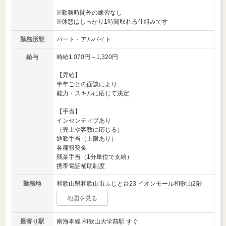
※勤務時間外の練習なし
※休憩はしっかり1時間取れる仕組みです
勤務形態
パート・アルバイト
給与
時給1,070円～1,320円
【昇給】
半年ごとの面談により
能力・スキルに応じて決定
【手当】
インセンティブあり
（売上や客数に応じる）
通勤手当（上限あり）
各種報奨金
残業手当（1分単位で支給）
携帯電話補助制度
勤務地
和歌山県和歌山市ふじと台23 イオンモール和歌山2階
地図を見る
最寄り駅
南海本線 和歌山大学前駅 すぐ