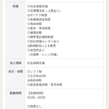
待遇
◎社会保険完備
◎交通費支給（上限あり）
◎ボーナス制度
◎各種報奨金制度
◎有給休暇
◎産休・育休制度
◎健康診断
◎携帯電話補助制度
◎自社研修センターあり
◎動画配信による教育
◎休憩所あり
（冷蔵庫・レンジ完備）
加入保険
社会保険完備
休日・休暇
◎シフト制
◎土日休みOK
◎有給休暇
◎産前産後休暇・育児休暇
勤務時間
【営業時間】
10:00～20:00
◎残業なし