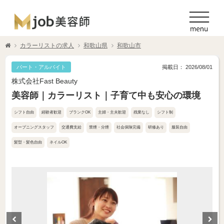
カラーリストの求人
和歌山県
和歌山市
パート・アルバイト
掲載日： 2026/08/01
株式会社Fast Beauty
美容師｜カラーリスト｜子育て中も安心の環境
シフト自由
経験者歓迎
ブランクOK
主婦・主夫歓迎
残業なし
シフト制
オープニングスタッフ
交通費支給
禁煙・分煙
社会保険完備
研修あり
服装自由
髪型・髪色自由
ネイルOK