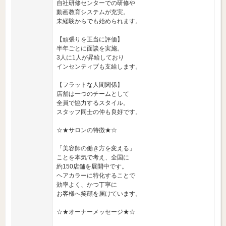
自社研修センターでの研修や
動画教育システムが充実。
未経験からでも始められます。
【頑張りを正当に評価】
半年ごとに面談を実施。
3人に1人が昇給しており
インセンティブも支給します。
【フラットな人間関係】
店舗は一つのチームとして
全員で協力するスタイル。
スタッフ同士の仲も良好です。
☆★サロンの特徴★☆
「美容師の働き方を変える」
ことを本気で考え、全国に
約150店舗を展開中です。
ヘアカラーに特化することで
効率よく、かつ丁寧に
お客様へ笑顔を届けています。
☆★オーナーメッセージ★☆