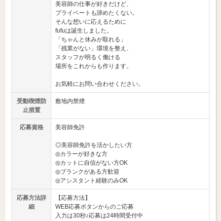
美容師の仕事が好きだけど、
プライベートも諦めたくない。
そんな想いに応えるために
fufuは誕生しました。
「ちゃんと休みが取れる」
「残業がない」環境を整え、
スタッフが明るく働ける
場所をこれからも作ります。
お気軽にお問い合わせください。
受動喫煙防
敷地内禁煙
止措置
応募資格
美容師免許
◎美容師免許を活かしたい方
◎カラーが好きな方
◎カットに自信がない方OK
◎ブランクがある方歓迎
◎アシスタント経験のみOK
応募方法詳
【応募方法】
細
WEB応募ボタンからのご応募
入力は30秒♪応募は24時間受付中