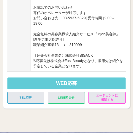
お電話でのお問い合わせ
専任のオペレーターが対応します
お問い合わせ先： 03-5937-5829[ 受付時間 ] 9:00～
19:00
完全無料の美容業界求人紹介サービス『Mjob美容師』
[厚生労働大臣許可]
職業紹介事業13－ユ－310999
【紹介会社事業名】株式会社BIGACK
※応募先は株式会社Fast Beautyとなり、雇用先は紹介を
予定している企業となります。
WEB応募
エージェントに
TEL応募
LINE問合せ
相談する