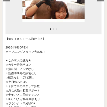
【fufu イオンモール和歌山店】
2026年6月OPEN
オープニングスタッフ大募集！
★この求人の魅力★
☆カラー特化サロン
☆指名制・ノルマなし
☆勤務時間外の練習なし
☆残業なし・定時退社
☆土日休みもOK
☆子育て中のスタッフ多数
☆急な欠勤も相互サポート
☆半年ごとに昇給チャンス
☆3人に1人が昇給実績あり
☆ブランク・未経験OK