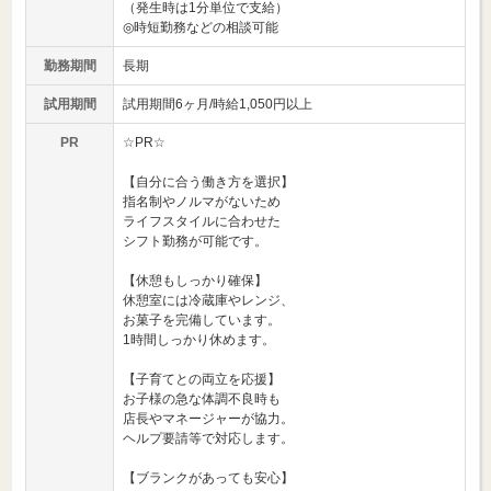
（発生時は1分単位で支給）
◎時短勤務などの相談可能
勤務期間
長期
試用期間
試用期間6ヶ月/時給1,050円以上
PR
☆PR☆
【自分に合う働き方を選択】
指名制やノルマがないため
ライフスタイルに合わせた
シフト勤務が可能です。
【休憩もしっかり確保】
休憩室には冷蔵庫やレンジ、
お菓子を完備しています。
1時間しっかり休めます。
【子育てとの両立を応援】
お子様の急な体調不良時も
店長やマネージャーが協力。
ヘルプ要請等で対応します。
【ブランクがあっても安心】