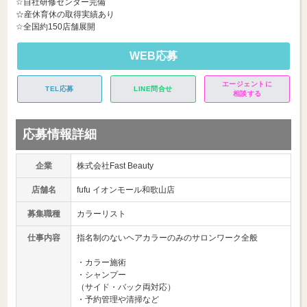
☆自社研修センター完備
☆産休育休の取得実績あり
☆全国約150店舗展開
WEB応募
エージェントに
TEL応募
LINE問合せ
相談する
応募情報詳細
企業
株式会社Fast Beauty
店舗名
fufu イオンモール和歌山店
募集職種
カラーリスト
仕事内容
指名制のないヘアカラーのみのサロンワーク全般
・カラー施術
・シャンプー
（サイド・バック両対応）
・予約管理や清掃など