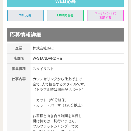
WEB応募
エージェントに
TEL応募
LINE問合せ
相談する
応募情報詳細
企業
株式会社B&C
店舗名
W-STANDARD＋n
募集職種
スタイリスト
仕事内容
カウンセリングから仕上げまで
全て1人で担当するスタイルです。
（トラブル時は周囲がサポート）
・カット（60分確保）
・カラー・パーマ（120分以上）
お客様と向き合う時間を重視し、
掛け持ちは一切行いません。
フルフラットシャンプーでの