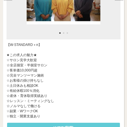
【W-STANDARD＋n】
★この求人の魅力★
☆サロン見学大歓迎
☆全店個室・半個室サロン
☆客単価10,000円超
☆完全マンツーマン施術
☆お客様の掛け持ちなし
☆土日休みも相談OK
☆有給休暇100％消化
☆産休・育休取得実績あり
☆レッスン・ミーティングなし
☆ノルマなしで働ける
☆副業・WワークOK
☆独立・開業支援あり