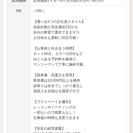
試用期間
試用期間1ヶ月～6ヶ月/月給24万円～60万円
PR
☆PR☆
【選べる2つの正社員スタイル】
自由出勤か完全週休2日かを
自分の希望で選択できます◎
土日休みも柔軟に対応可能！
【お客様と向き合う時間】
カット60分、カラー120分など
ゆとりある予約枠を確保◎
マンツーマンで丁寧に施術可能
【高単価・高還元を実現】
客単価は10,000円以上を維持
頑張りは歩合でしっかり還元し
高収入を目指せる環境です◎
【プライベートを優先】
レッスンやミーティングが
一切ないので残業もなし！
仕事後の時間も充実できます
【安定の経営基盤】