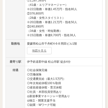
①1,287,393円
（41歳・エリアマネージャー）
※22日勤務・単価1.45万円・指名80人
②376,800円
（28歳・女性スタイリスト）
※20日勤務・単価1.21万円・指名50人
③240,890円
（34歳・女性・時短勤務）
※15日勤務・単価9,700円・指名38人
勤務地
愛媛県松山市千舟町4-6-8 岡田ビル1階
地図を見る
最寄り駅
伊予鉄道郡中線 松山市駅 徒歩4分
待遇
◎社会保険完備
◎労働保険
◎交通費支給（最大1.5万円）
◎年次有給休暇100％取得
◎産前産後休暇・育児休暇
◎社員・本部役員登用あり
◎新規事業マネージャー登用あり
◎独立・開業支援手当
◎副業・Wワーク可能