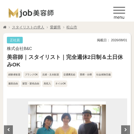
スタイリストの求人
愛媛県
松山市
正社員
掲載日： 2026/08/01
株式会社B&C
美容師｜スタイリスト｜完全週休2日制＆土日休
みOK
経験者歓迎
ブランクOK
主婦・主夫歓迎
交通費支給
禁煙・分煙
社会保険完備
服装自由
髪型・髪色自由
高収入
ネイルOK