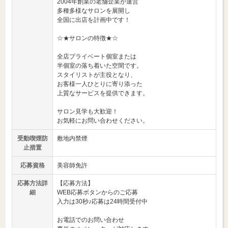
2004年創業の老舗企業が運営
多種多様なサロンを展開し
全国に出店を計画中です！
☆★サロンの特徴★☆
全店プライベート個室または
半個室の落ち着いた空間です。
スタイリストが主役となり、
お客様一人ひとりに寄り添った
上質なサービスを提供できます。
サロン見学も大歓迎！
お気軽にお問い合わせください。
受動喫煙防
敷地内禁煙
止措置
応募資格
美容師免許
応募方法詳
【応募方法】
細
WEB応募ボタンからのご応募
入力は30秒♪応募は24時間受付中
お電話でのお問い合わせ