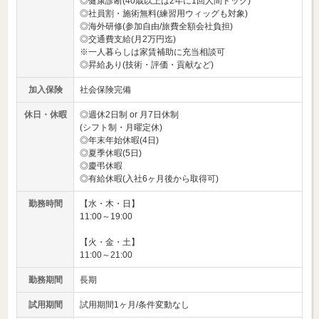
◎健康診断(40歳以上は2年に1回人間ドック)
◎社員割・施術無料(練習用ウィッグも対象)
◎海外研修(参加自由/旅費全額会社負担)
◎交通費支給(月2万円迄)
※一人暮らしは家賃補助に充当相談可
◎昇給あり(技術・評価・貢献など)
加入保険
社会保険完備
休日・休暇
◎週休2日制 or 月7日休制
(シフト制・月曜定休)
◎年末年始休暇(4日)
◎夏季休暇(5日)
◎慶弔休暇
◎有給休暇(入社6ヶ月後から取得可)
勤務時間
【水・木・日】
11:00～19:00
【火・金・土】
11:00～21:00
勤務期間
長期
試用期間
試用期間1ヶ月/条件変動なし