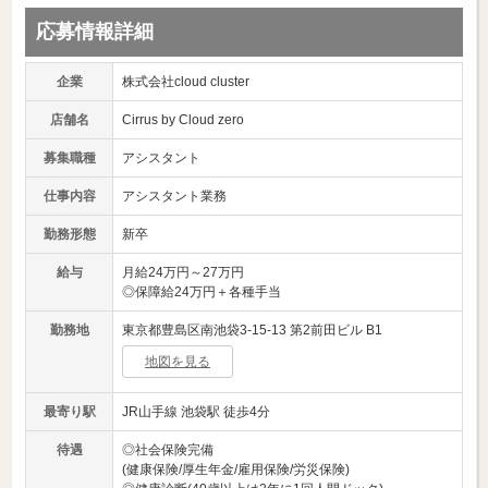
応募情報詳細
企業
株式会社cloud cluster
店舗名
Cirrus by Cloud zero
募集職種
アシスタント
仕事内容
アシスタント業務
勤務形態
新卒
給与
月給24万円～27万円
◎保障給24万円＋各種手当
勤務地
東京都豊島区南池袋3-15-13 第2前田ビル B1
地図を見る
最寄り駅
JR山手線 池袋駅 徒歩4分
待遇
◎社会保険完備
(健康保険/厚生年金/雇用保険/労災保険)