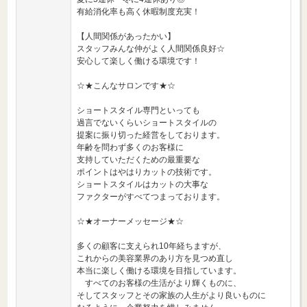
有給消化率も高く休暇制度充実！
【人間関係があったかい】
スタッフみんな仲がよく人間関係良好☆
安心して楽しく働ける環境です！
☆★こんなサロンです★☆
ショートスタイル専門といっても
過言でないくらいショートスタイルの
提案に振り切った経営をしております。
年齢を問わず多くのお客様に
支持していただくための最重要な
ポイントはやはりカットの技術です。
ショートスタイルはカットの大事な
ファクターがすべてつまっております。
☆★オーナーメッセージ★☆
多くの顧客に支えられ10年経ちますが、
これからの美容業界のあり方を見つめ直し
本当に楽しく働ける環境を目指しています。
すべてのお客様の生活がより輝くものに、
そしてスタッフとその家族の人生がより良いものに