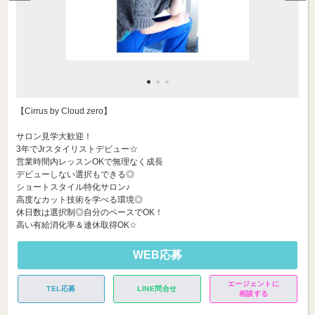
【Cirrus by Cloud zero】
サロン見学大歓迎！
3年でJrスタイリストデビュー☆
営業時間内レッスンOKで無理なく成長
デビューしない選択もできる◎
ショートスタイル特化サロン♪
高度なカット技術を学べる環境◎
休日数は選択制◎自分のペースでOK！
高い有給消化率＆連休取得OK☆
WEB応募
エージェントに
TEL応募
LINE問合せ
相談する