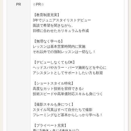
PR
☆PR☆
【教育制度充実】
3年でジュニアスタイリストデビュー
面談で希望を聞きながら、
目標に合わせたカリキュラムを作成
【無理なく学べる】
レッスンは基本営業時間内に実施
それ以外での強制レッスンは一切なし！
【デビューしなくてもOK】
ヘッドスパやカラー・パーマ施術などを中心に
アシスタントとしてサポートしたい方も歓迎
【ショートスタイル特化】
高度なカット技術を習得できる♪
技術スピードや高単価対応スキルも身につく
【撮影スキルも身につく】
スタイル写真はすべて自分たちで撮影
フレーミングなど基本からしっかり学べる！
【プライベート充実】
夏に5連休・冬に4連休あり◎