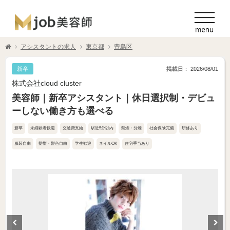
アシスタントの求人
東京都
豊島区
新卒
掲載日： 2026/08/01
株式会社cloud cluster
美容師｜新卒アシスタント｜休日選択制・デビュ
ーしない働き方も選べる
新卒
未経験者歓迎
交通費支給
駅近5分以内
禁煙・分煙
社会保険完備
研修あり
服装自由
髪型・髪色自由
学生歓迎
ネイルOK
住宅手当あり