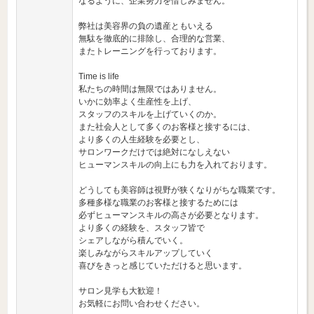
なるように、企業努力を惜しみません。
弊社は美容界の負の遺産ともいえる
無駄を徹底的に排除し、合理的な営業、
またトレーニングを行っております。
Time is life
私たちの時間は無限ではありません。
いかに効率よく生産性を上げ、
スタッフのスキルを上げていくのか。
また社会人として多くのお客様と接するには、
より多くの人生経験を必要とし、
サロンワークだけでは絶対になしえない
ヒューマンスキルの向上にも力を入れております。
どうしても美容師は視野が狭くなりがちな職業です。
多種多様な職業のお客様と接するためには
必ずヒューマンスキルの高さが必要となります。
より多くの経験を、スタッフ皆で
シェアしながら積んでいく。
楽しみながらスキルアップしていく
喜びをきっと感じていただけると思います。
サロン見学も大歓迎！
お気軽にお問い合わせください。