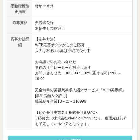
受動喫煙防
敷地内禁煙
止措置
応募資格
美容師免許
通信生も大歓迎！
応募方法詳
【応募方法】
細
WEB応募ボタンからのご応募
入力は30秒♪応募は24時間受付中
お電話でのお問い合わせ
専任のオペレーターが対応します
お問い合わせ先： 03-5937-5829[ 受付時間 ] 9:00～
19:00
完全無料の美容業界求人紹介サービス『Mjob美容師』
[厚生労働大臣許可]
職業紹介事業13－ユ－310999
【紹介会社事業名】株式会社BIGACK
※応募先は株式会社cloud clusterとなり、雇用先は紹介
を予定している企業となります。