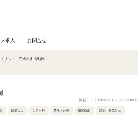
スメ求人
お問合せ
タイリスト｜完全自由出勤制
制
掲載日： 2026/08/01 ～ 2026/08/3
迎
残業なし
シフト制
禁煙・分煙
服装自由
髪型・髪色自由