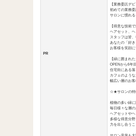
【業務委託デビ
初めての業務委
サロンに慣れる
【得意な技術で
ヘアセット、ヘ
スタッフは皆、
あなたの「好き
お客様を笑顔に
PR
【緑に囲まれた
OPENから6年
住宅街にある落
カフェのような
幅広い層のお客
☆★サロンの特
植物の多い緑に
毎日様々な層の
ヘアセットやヘ
多様な得意分野
力を出し合うこ
サロン見学も大