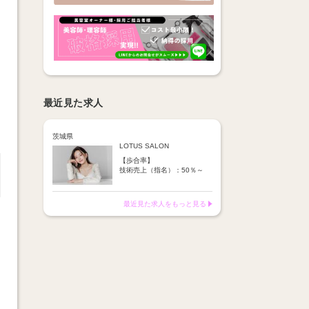
最近見た求人
茨城県
LOTUS SALON
【歩合率】
技術売上（指名）：50％～
55％
技術売上（フリー）：40％～
45％
最近見た求人をもっと見る