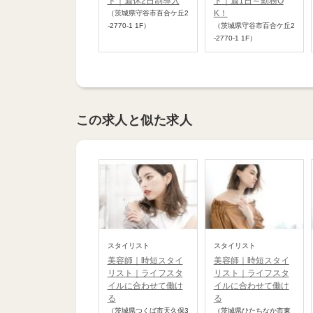
ト｜週休2日制導入
ト｜週1日～勤務O
K！
（茨城県守谷市百合ケ丘2
-2770-1 1F）
（茨城県守谷市百合ケ丘2
-2770-1 1F）
この求人と似た求人
スタイリスト
スタイリスト
美容師｜時短スタイ
美容師｜時短スタイ
リスト｜ライフスタ
リスト｜ライフスタ
イルに合わせて働け
イルに合わせて働け
る
る
（茨城県つくば市天久保3
（茨城県ひたちなか市東