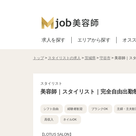
求人を探す
エリアから探す
オス
トップ
>
スタイリストの求人
>
茨城県
>
守谷市
> 美容師｜ス
スタイリスト
美容師｜スタイリスト｜完全自由出勤
シフト自由
経験者歓迎
ブランクOK
主婦・主夫歓
高収入
ネイルOK
【LOTUS SALON】