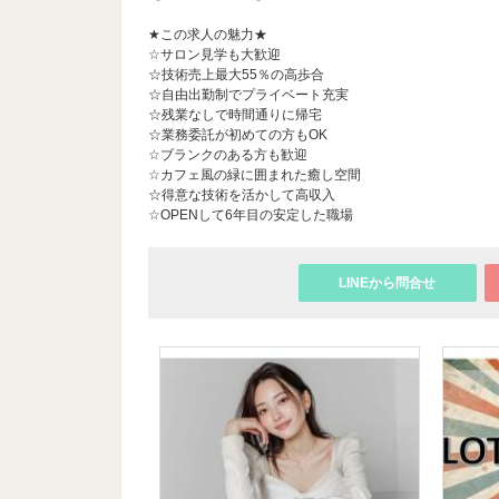
★この求人の魅力★
☆サロン見学も大歓迎
☆技術売上最大55％の高歩合
☆自由出勤制でプライベート充実
☆残業なしで時間通りに帰宅
☆業務委託が初めての方もOK
☆ブランクのある方も歓迎
☆カフェ風の緑に囲まれた癒し空間
☆得意な技術を活かして高収入
☆OPENして6年目の安定した職場
LINEから問合せ