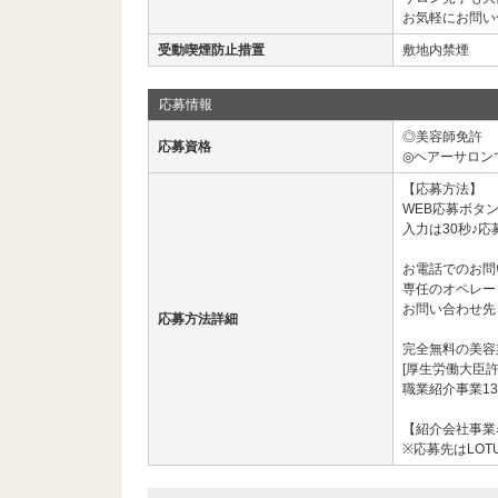
お気軽にお問い
受動喫煙防止措置
敷地内禁煙
応募情報
◎美容師免許
応募資格
◎ヘアーサロン
【応募方法】
WEB応募ボタ
入力は30秒♪応
お電話でのお問
専任のオペレー
お問い合わせ先： 03
応募方法詳細
完全無料の美容
[厚生労働大臣許
職業紹介事業13
【紹介会社事業名
※応募先はLOT