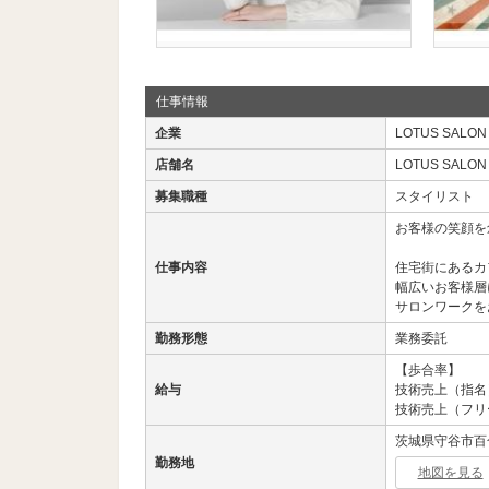
仕事情報
企業
LOTUS SALON
店舗名
LOTUS SALON
募集職種
スタイリスト
お客様の笑顔を
仕事内容
住宅街にあるカ
幅広いお客様層
サロンワークを
勤務形態
業務委託
【歩合率】
給与
技術売上（指名）
技術売上（フリ
茨城県守谷市百合ケ
勤務地
地図を見る