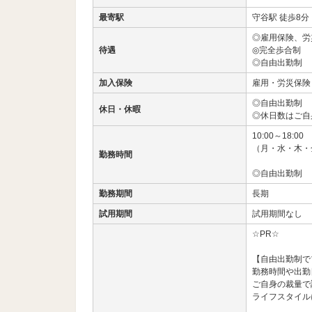
最寄駅
守谷駅 徒歩8分
◎雇用保険、労
待遇
◎完全歩合制
◎自由出勤制
加入保険
雇用・労災保険
◎自由出勤制
休日・休暇
◎休日数はご自
10:00～18:00
（月・水・木・
勤務時間
◎自由出勤制
勤務期間
長期
試用期間
試用期間なし
☆PR☆
【自由出勤制で
勤務時間や出勤
ご自身の裁量で
ライフスタイル