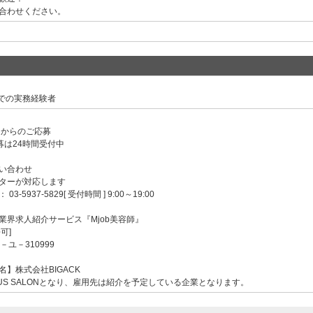
合わせください。
での実務経験者
ンからのご応募
募は24時間受付中
い合わせ
ターが対応します
-5937-5829[ 受付時間 ] 9:00～19:00
業界求人紹介サービス『Mjob美容師』
可]
－ユ－310999
】株式会社BIGACK
US SALONとなり、雇用先は紹介を予定している企業となります。