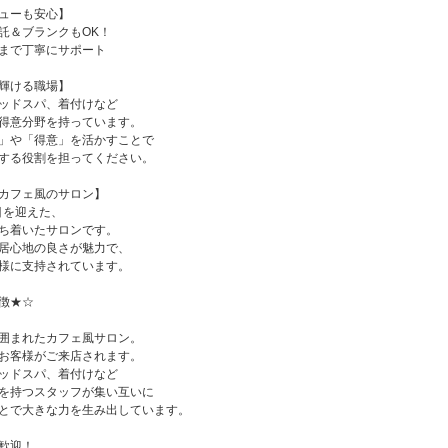
ューも安心】
託＆ブランクもOK！
まで丁寧にサポート
輝ける職場】
ッドスパ、着付けなど
得意分野を持っています。
」や「得意」を活かすことで
する役割を担ってください。
カフェ風のサロン】
目を迎えた、
ち着いたサロンです。
居心地の良さが魅力で、
様に支持されています。
徴★☆
囲まれたカフェ風サロン。
お客様がご来店されます。
ッドスパ、着付けなど
を持つスタッフが集い互いに
とで大きな力を生み出しています。
歓迎！