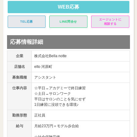
WEB応募
エージェントに
TEL応募
LINE問合せ
相談する
応募情報詳細
企業
株式会社Bella notte
店舗名
elto 河原町
募集職種
アシスタント
仕事内容
☆平日→アカデミーで終日練習
☆土日→サロンワーク
平日はサロンのことを気にせず
1日練習に没頭できる環境♪
勤務形態
正社員
給与
月給23万円＋モデル歩合給