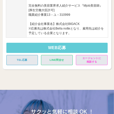
完全無料の美容業界求人紹介サービス『Mjob美容師』
[厚生労働大臣許可]
職業紹介事業13－ユ－310999
【紹介会社事業名】株式会社BIGACK
※応募先は株式会社Bella notteとなり、雇用先は紹介を
予定している企業となります。
WEB応募
エージェントに
TEL応募
LINE問合せ
相談する