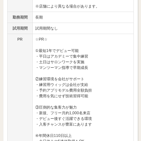
※店舗により異なる場合があります。
勤務期間
長期
試用期間
試用期間なし
PR
☆PR☆
①最短1年でデビュー可能
・平日はアカデミーで集中練習
・土日はサロンワークを実施
・マンツーマン指導で早期成長
②練習環境を会社がサポート
・練習用ウィッグは会社が支給
・予約アプリモデル費用全額負担
・費用を気にせず技術習得可能
③圧倒的な集客力が魅力
・新規、フリー月約1,000名来店
・デビュー後すぐ活躍できる環境
・入客チャンスが豊富にあります
④年間休日110日以上