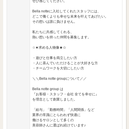
ぜひ感じてください。
Bella notteに入社してくれたスタッフには、
どこで働くよりも幸せな未来を叶えてあげたい。
その想いは誰に負けません。
私たちに共感してくれる、
熱い想いを持った仲間を募集します。
☆★求める人物像★☆
・遊びと仕事を両立したい方
・人に喜んでいただけることが大好きな方
・チームワークを大切にしたい方
＼＼Bella notte groupについて／／
Bella notte group は
『お客様・スタッフ・会社 全てを幸せに』
を理念として創業しました。
「給与」「勤務時間」「人間関係」など
業界の常識にとらわれず快適に
働けるサロンとして多くの
美容師さんに選ばれ続けています♪