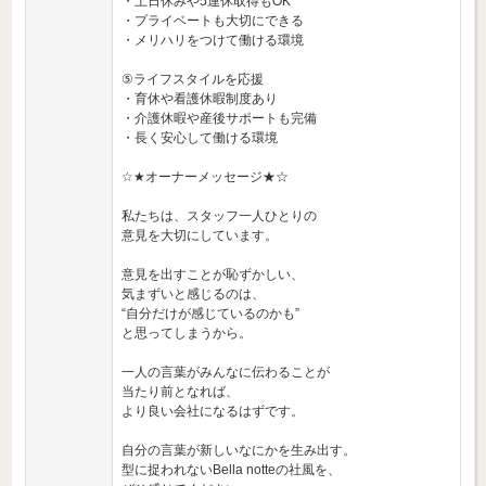
・土日休みや5連休取得もOK
・プライベートも大切にできる
・メリハリをつけて働ける環境
⑤ライフスタイルを応援
・育休や看護休暇制度あり
・介護休暇や産後サポートも完備
・長く安心して働ける環境
☆★オーナーメッセージ★☆
私たちは、スタッフ一人ひとりの
意見を大切にしています。
意見を出すことが恥ずかしい、
気まずいと感じるのは、
“自分だけが感じているのかも”
と思ってしまうから。
一人の言葉がみんなに伝わることが
当たり前となれば、
より良い会社になるはずです。
自分の言葉が新しいなにかを生み出す。
型に捉われないBella notteの社風を、