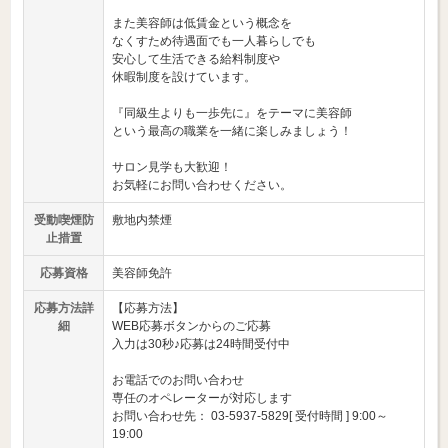
また美容師は低賃金という概念を
なくすため待遇面でも一人暮らしでも
安心して生活できる給料制度や
休暇制度を設けています。
『同級生よりも一歩先に』をテーマに美容師
という最高の職業を一緒に楽しみましょう！
サロン見学も大歓迎！
お気軽にお問い合わせください。
受動喫煙防
敷地内禁煙
止措置
応募資格
美容師免許
応募方法詳
【応募方法】
細
WEB応募ボタンからのご応募
入力は30秒♪応募は24時間受付中
お電話でのお問い合わせ
専任のオペレーターが対応します
お問い合わせ先： 03-5937-5829[ 受付時間 ] 9:00～
19:00