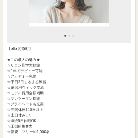
【elto 河原町】
★この求人の魅力★
☆サロン見学大歓迎
☆1年でデビュー可能
☆アカデミー完備
☆平日3日まるまる練習
☆練習用ウィッグ支給
☆モデル費用全額補助
☆マンツーマン指導
☆プライベートも充実
☆年間休日110日以上
☆土日休みOK
☆連続5日休暇OK
☆圧倒的集客力
☆新規・フリー約1,000名