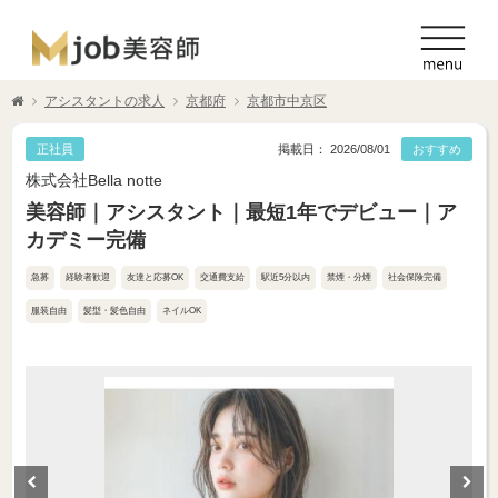
アシスタントの求人
京都府
京都市中京区
正社員
掲載日： 2026/08/01
おすすめ
株式会社Bella notte
美容師｜アシスタント｜最短1年でデビュー｜ア
カデミー完備
急募
経験者歓迎
友達と応募OK
交通費支給
駅近5分以内
禁煙・分煙
社会保険完備
服装自由
髪型・髪色自由
ネイルOK