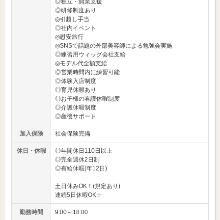
◎独立・開業支援
◎研修制度あり
◎引越し手当
◎社内イベント
◎慰安旅行
◎SNSで話題の外部美容師による勉強会実施
◎練習用ウィッグ会社支給
◎モデル代全額支給
◎営業時間内に練習可能
◎体験入店制度
◎育児休暇あり
◎お子様の看護休暇制度
◎介護休暇制度
◎産後サポート
加入保険
社会保険完備
休日・休暇
◎年間休日110日以上
◎完全週休2日制
◎有給休暇(年12日)
土日休みOK！(規定あり)
連続5日休暇OK☆
勤務時間
9:00～18:00