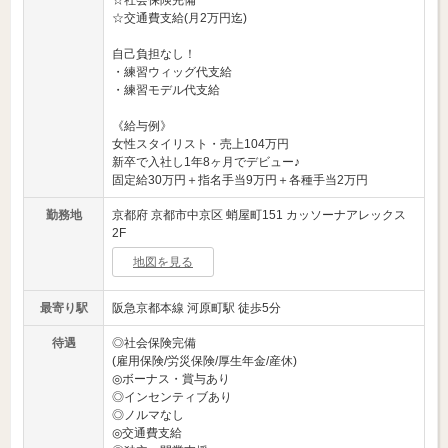
☆社会保険完備
☆交通費支給(月2万円迄)
自己負担なし！
・練習ウィッグ代支給
・練習モデル代支給
《給与例》
女性スタイリスト・売上104万円
新卒で入社し1年8ヶ月でデビュー♪
固定給30万円＋指名手当9万円＋各種手当2万円
勤務地
京都府 京都市中京区 蛸屋町151 カッソーナアレックス
2F
地図を見る
最寄り駅
阪急京都本線 河原町駅 徒歩5分
待遇
◎社会保険完備
(雇用保険/労災保険/厚生年金/産休)
◎ボーナス・賞与あり
◎インセンティブあり
◎ノルマなし
◎交通費支給