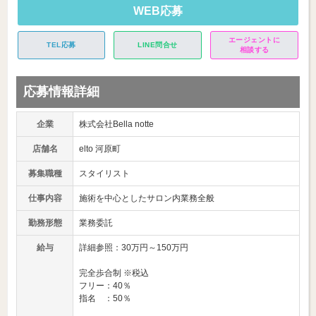
WEB応募
エージェントに
TEL応募
LINE問合せ
相談する
応募情報詳細
企業
株式会社Bella notte
店舗名
elto 河原町
募集職種
スタイリスト
仕事内容
施術を中心としたサロン内業務全般
勤務形態
業務委託
給与
詳細参照：30万円～150万円
完全歩合制 ※税込
フリー：40％
指名 ：50％