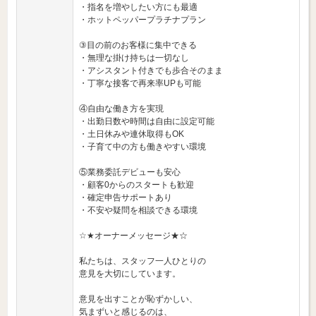
・指名を増やしたい方にも最適
・ホットペッパープラチナプラン
③目の前のお客様に集中できる
・無理な掛け持ちは一切なし
・アシスタント付きでも歩合そのまま
・丁寧な接客で再来率UPも可能
④自由な働き方を実現
・出勤日数や時間は自由に設定可能
・土日休みや連休取得もOK
・子育て中の方も働きやすい環境
⑤業務委託デビューも安心
・顧客0からのスタートも歓迎
・確定申告サポートあり
・不安や疑問を相談できる環境
☆★オーナーメッセージ★☆
私たちは、スタッフ一人ひとりの
意見を大切にしています。
意見を出すことが恥ずかしい、
気まずいと感じるのは、