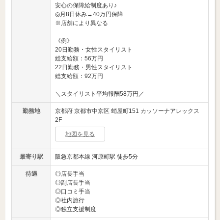
安心の保障給制度あり♪
◎月8日休み→40万円保障
※店舗により異なる
《例》
20日勤務・女性スタイリスト
総支給額：56万円
22日勤務・男性スタイリスト
総支給額：92万円
＼スタイリスト平均報酬58万円／
勤務地
京都府 京都市中京区 蛸屋町151 カッソーナアレックス
2F
地図を見る
最寄り駅
阪急京都本線 河原町駅 徒歩5分
待遇
◎店長手当
◎副店長手当
◎口コミ手当
◎社内旅行
◎独立支援制度