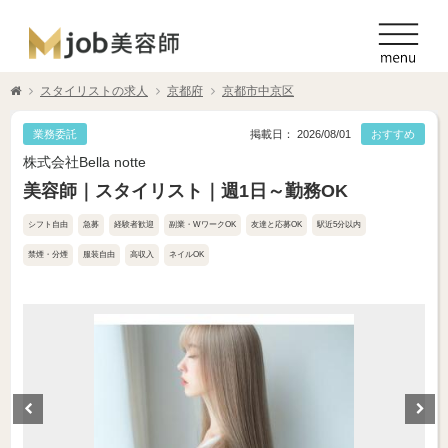
スタイリストの求人
京都府
京都市中京区
業務委託
掲載日： 2026/08/01
おすすめ
株式会社Bella notte
美容師｜スタイリスト｜週1日～勤務OK
シフト自由
急募
経験者歓迎
副業・WワークOK
友達と応募OK
駅近5分以内
禁煙・分煙
服装自由
高収入
ネイルOK