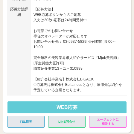
応募方法詳
【応募方法】
細
WEB応募ボタンからのご応募
入力は30秒♪応募は24時間受付中
お電話でのお問い合わせ
専任のオペレーターが対応します
お問い合わせ先： 03-5937-5829[ 受付時間 ] 9:00～
19:00
完全無料の美容業界求人紹介サービス『Mjob美容師』
[厚生労働大臣許可]
職業紹介事業13－ユ－310999
【紹介会社事業名】株式会社BIGACK
※応募先は株式会社Bella notteとなり、雇用先は紹介を
予定している企業となります。
WEB応募
エージェントに
TEL応募
LINE問合せ
相談する