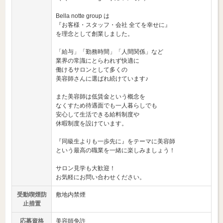
Bella notte group は
『お客様・スタッフ・会社 全てを幸せに』
を理念として創業しました。
「給与」「勤務時間」「人間関係」など
業界の常識にとらわれず快適に
働けるサロンとして多くの
美容師さんに選ばれ続けています♪
また美容師は低賃金という概念を
なくすため待遇面でも一人暮らしでも
安心して生活できる給料制度や
休暇制度を設けています。
『同級生よりも一歩先に』をテーマに美容師
という最高の職業を一緒に楽しみましょう！
サロン見学も大歓迎！
お気軽にお問い合わせください。
受動喫煙防
敷地内禁煙
止措置
応募資格
美容師免許