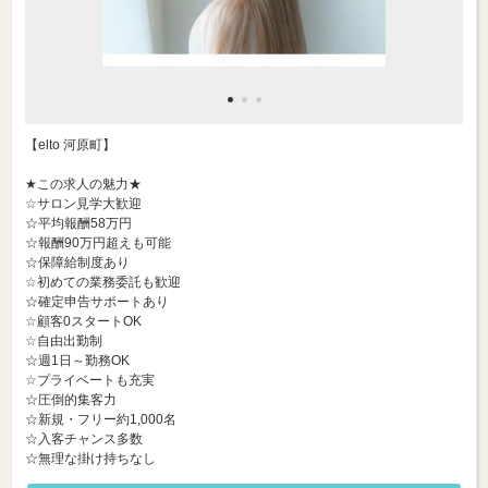
【elto 河原町】
★この求人の魅力★
☆サロン見学大歓迎
☆平均報酬58万円
☆報酬90万円超えも可能
☆保障給制度あり
☆初めての業務委託も歓迎
☆確定申告サポートあり
☆顧客0スタートOK
☆自由出勤制
☆週1日～勤務OK
☆プライベートも充実
☆圧倒的集客力
☆新規・フリー約1,000名
☆入客チャンス多数
☆無理な掛け持ちなし