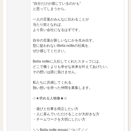
“自分だけが感じているのかも”
と思ってしまうから。
一人の言葉がみんなに伝わることが
当たり前となれば、
より良い会社になるはずです。
自分の言葉が新しいなにかを生み出す。
型に捉われないBella notteの社風を、
ぜひ感じてください。
Bella notteに入社してくれたスタッフには、
どこで働くよりも幸せな未来を叶えてあげたい。
その想いは誰に負けません。
私たちに共感してくれる、
熱い想いを持った仲間を募集します。
☆★求める人物像★☆
・遊びと仕事を両立したい方
・人に喜んでいただけることが大好きな方
・チームワークを大切にしたい方
＼＼Bella notte groupについて／／