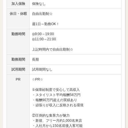
加入保険
保険なし
休日・休暇
自由出勤制☆
週1日～勤務OK！
勤務時間
◎9:00～19:00
◎11:00～21:00
上記時間内で自由出勤制☆
勤務期間
長期
試用期間
試用期間なし
PR
☆PR☆
①保障給制度で安心して高収入
・スタイリスト平均報酬58万円
・報酬90万円超えの実績あり
・頑張りが収入に反映される環境
②圧倒的な集客力が魅力
・新規、フリー月約1,000名来店
・入社月から150名前後入客可能