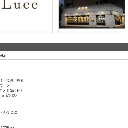
tte
ミーで終日練習
ワーク
ことを気にせず
できる環境♪
モデル歩合給
2万円迄)