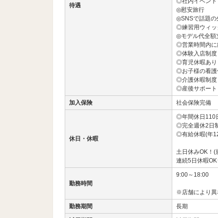
◎社内イベント
待遇
◎慰安旅行
◎SNSで話題
◎練習用ウィッ
◎モデル代全額
◎営業時間内に
◎体験入店制度
◎育児休暇あり
◎お子様の看護
◎介護休暇制度
◎産後サポート
加入保険
社会保険完備
◎年間休日110
◎完全週休2日
◎有給休暇(年1
休日・休暇
土日休みOK！(
連続5日休暇OK
9:00～18:00
勤務時間
※店舗により異
勤務期間
長期