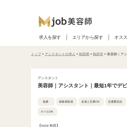
求人を探す
エリアから探す
オス
トップ
>
アシスタントの求人
>
秋田県
>
秋田市
> 美容師｜ア
アシスタント
美容師｜アシスタント｜最短1年でデ
急募
経験者歓迎
友達と応募OK
交通費支給
ネイルOK
【noce 秋田】