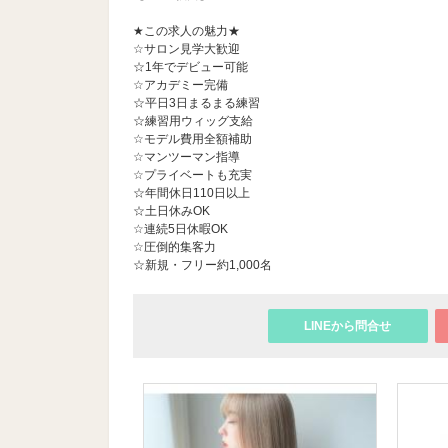
★この求人の魅力★
☆サロン見学大歓迎
☆1年でデビュー可能
☆アカデミー完備
☆平日3日まるまる練習
☆練習用ウィッグ支給
☆モデル費用全額補助
☆マンツーマン指導
☆プライベートも充実
☆年間休日110日以上
☆土日休みOK
☆連続5日休暇OK
☆圧倒的集客力
☆新規・フリー約1,000名
LINEから問合せ