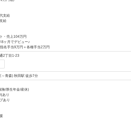
代支給
支給
ト・売上104万円
年8ヶ月でデビュー♪
＋指名手当9万円＋各種手当2万円
2丁目1-23
庄～青森) 秋田駅 徒歩7分
保険/厚生年金/産休)
与あり
ブあり
援