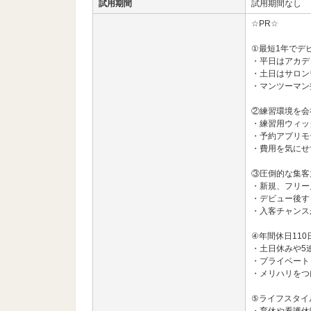
試用期間
試用期間なし
☆PR☆
①最短1年でデ
・平日はアカデ
・土日はサロン
・マンツーマン
②練習環境を会
・練習用ウィッ
・予約アプリモ
・費用を気にせ
③圧倒的な集客
・新規、フリー月
・デビュー後す
・入客チャンス
④年間休日110
・土日休みや5
・プライベート
・メリハリをつ
⑤ライフスタイ