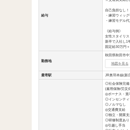
自己負担なし！
給与
・練習ウィッグ
・練習モデル代
《給与例》
女性スタイリス
新卒で入社し1
固定給30万円
秋田県秋田市中通
勤務地
地図を見る
最寄駅
JR奥羽本線(新
◎社会保険完備
(雇用保険/労災
◎ボーナス・賞
◎インセンティ
◎ノルマなし
◎交通費支給
◎独立・開業支
◎研修制度あり
◎引越し手当