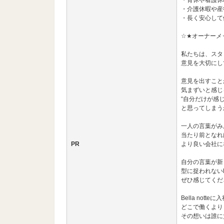
・育休や看護休
・介護休暇や産
・長く安心して
☆★オーナーメ
私たちは、スタ
意見を大切にし
意見を出すこと
気まずいと感じ
“自分だけが感
と思ってしまう
一人の言葉がみ
当たり前となれ
PR
より良い会社に
自分の言葉が新
型に捉われないBe
ぜひ感じてくだ
Bella not
どこで働くより
その想いは誰に