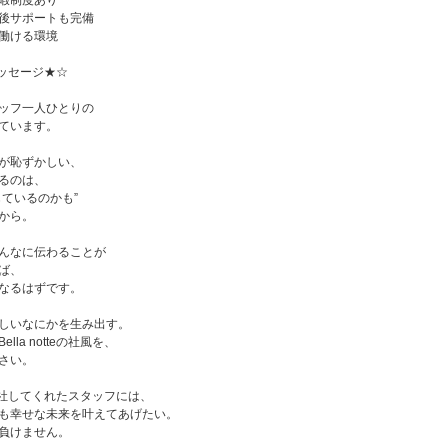
暇制度あり
後サポートも完備
働ける環境
ッセージ★☆
ッフ一人ひとりの
ています。
が恥ずかしい、
るのは、
じているのかも”
から。
んなに伝わることが
ば、
なるはずです。
しいなにかを生み出す。
lla notteの社風を、
さい。
teに入社してくれたスタッフには、
も幸せな未来を叶えてあげたい。
負けません。