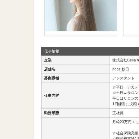
仕事情報
企業
株式会社Bella no
店舗名
noce 秋田
募集職種
アシスタント
☆平日→アカデ
☆土日→サロン
仕事内容
平日はサロンの
1日練習に没頭
勤務形態
正社員
月給23万円＋
☆社会保険完備
☆交通費支給(月