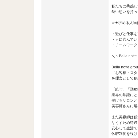
私たちに共感し
熱い想いを持っ
☆★求める人物
・遊びと仕事を
・人に喜んでい
・チームワーク
＼＼Bella not
Bella notte gro
『お客様・スタ
を理念として創
「給与」「勤務
業界の常識にと
働けるサロンと
美容師さんに選
また美容師は低
なくすため待遇
安心して生活で
休暇制度を設け