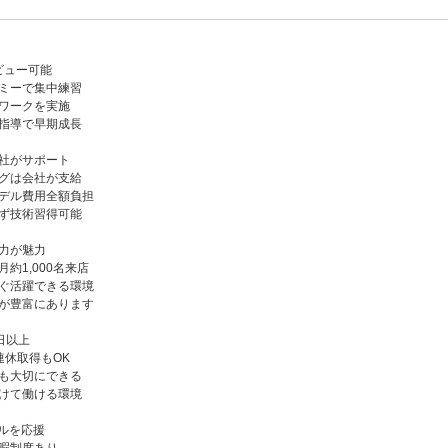
ビュー可能
ミーで集中練習
ワークを実施
指導で早期成長
社がサポート
グは会社が支給
デル費用全額負担
ず技術習得可能
力が魅力
約1,000名来店
ぐ活躍できる環境
が豊富にあります
日以上
連休取得もOK
も大切にできる
けて働ける環境
ルを応援