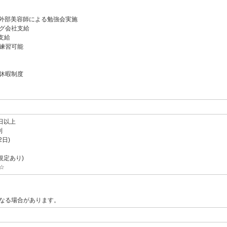
の外部美容師による勉強会実施
グ会社支給
支給
練習可能
休暇制度
日以上
制
2日)
規定あり)
☆
なる場合があります。