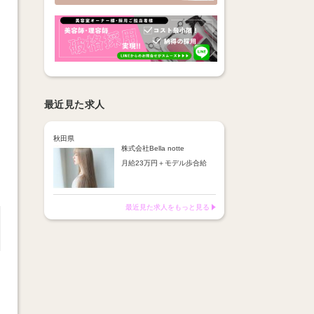
最近見た求人
秋田県
株式会社Bella notte
月給23万円＋モデル歩合給
☆社会保険完備
☆交通費支給(月2万円迄)
最近見た求人をもっと見る
自己負担なし！
・練習ウィッグ代支給
・練習モデル代支給
《給与例》
女性スタイリスト・売上104
万円
新卒で入社し1年8ヶ月でデビ
ュー♪
固定給30万円＋指名手当9万
円＋各種手当2万円