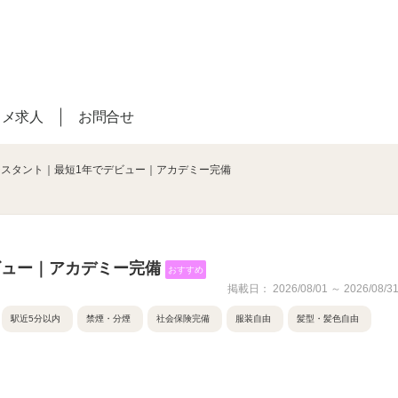
スメ求人
お問合せ
シスタント｜最短1年でデビュー｜アカデミー完備
ビュー｜アカデミー完備
おすすめ
掲載日： 2026/08/01 ～ 2026/08/3
駅近5分以内
禁煙・分煙
社会保険完備
服装自由
髪型・髪色自由