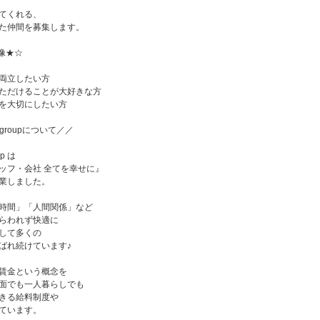
てくれる、
た仲間を募集します。
像★☆
両立したい方
ただけることが大好きな方
を大切にしたい方
te groupについて／／
up は
ッフ・会社 全てを幸せに』
業しました。
時間」「人間関係」など
らわれず快適に
して多くの
ばれ続けています♪
賃金という概念を
面でも一人暮らしでも
きる給料制度や
ています。