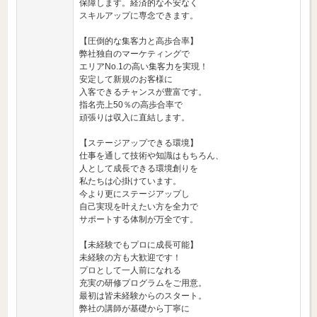
保障します。経済的な不安なく
スキルアップに専念できます。
【圧倒的な集客力と高歩合率】
弊社独自のマーケティングで
エリアNo.1の高い集客力を実現！
安定して新規のお客様に
入客できるチャンスが豊富です。
指名売上50％の高歩合率で
頑張りは収入に直結します。
【ステージアップできる環境】
仕事を通して技術や知識はもちろん、
人として成長できる環境創りを
私たちは心掛けています。
今より更にステージアップし
自己実現を叶えたい方を全力で
サポートする体制が万全です。
【未経験でもプロに成長可能】
未経験の方も大歓迎です！
プロとして一人前になれる
充実の研修プログラムをご用意。
最初は皆未経験からのスタート。
弊社の講師が基礎から丁寧に