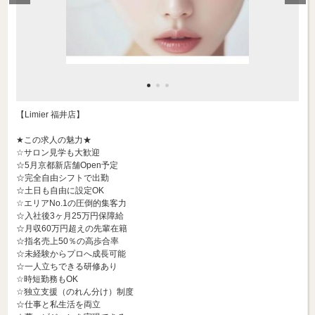
【Limier 福井店】
★この求人の魅力★
☆サロン見学も大歓迎
☆5月京都新店舗Open予定
☆完全自由シフトで出勤
☆土日も自由に設定OK
☆エリアNo.1の圧倒的集客力
☆入社後3ヶ月25万円保障給
☆月収60万円超えの先輩在籍
☆指名売上50％の高歩合率
☆未経験からプロへ成長可能
☆一人立ちできる研修あり
☆時短勤務もOK
☆独立支援（のれん分け）制度
☆仕事と私生活を両立