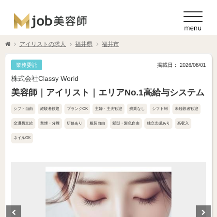
アイリストの求人
福井県
福井市
業務委託
掲載日： 2026/08/01
株式会社Classy World
美容師｜アイリスト｜エリアNo.1高給与システム
シフト自由
経験者歓迎
ブランクOK
主婦・主夫歓迎
残業なし
シフト制
未経験者歓迎
交通費支給
禁煙・分煙
研修あり
服装自由
髪型・髪色自由
独立支援あり
高収入
ネイルOK