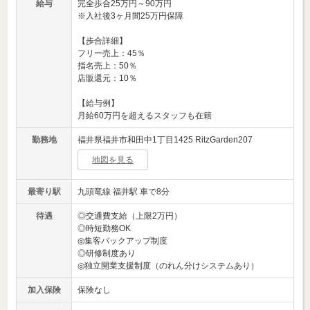
給与
完全歩合25万円～90万円
※入社後3ヶ月間25万円保障
【歩合詳細】
フリー売上：45％
指名売上：50％
店販還元：10％
【給与例】
月給60万円を超えるスタッフも在籍
勤務地
福井県福井市和田中1丁目1425 RitzGarden207
地図を見る
最寄り駅
九頭竜線 福井駅 車で8分
待遇
◎交通費支給（上限2万円）
◎時短勤務OK
◎集客バックアップ制度
◎研修制度あり
◎独立開業支援制度（のれん分けシステムあり）
加入保険
保険なし