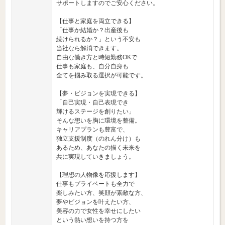
サポートしますのでご安心ください。
【仕事と家庭を両立できる】
「仕事か結婚か？出産後も
続けられるか？」という不安も
当社なら解消できます。
自由な働き方と時短勤務OKで
仕事も家庭も、自分自身も
全てを掴み取る選択が可能です。
【夢・ビジョンを実現できる】
「自己実現・自己表現でき
輝けるステージを創りたい」
そんな想いを胸に環境を整備。
キャリアプランも豊富で、
独立支援制度（のれん分け）も
あるため、あなたの描く未来を
共に実現していきましょう。
【理想の人物像を応援します】
仕事もプライベートも全力で
楽しみたい方、笑顔が素敵な方、
夢やビジョンを叶えたい方、
美容の力で女性を幸せにしたい
という熱い想いを持つ方を