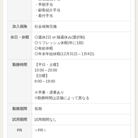
・早朝手当
・顧客紹介手当
・着付手当
加入保険
社会保険完備
休日・休暇
◎週休2日 or 隔週休み(選択制)
◎リフレッシュ休暇(年に1回)
◎有給休暇
◎年末年始休暇(12月31日～1月4日)
勤務時間
【平日・土曜】
10:00～20:00
【日曜】
9:00～19:00
※早番・遅番あり
※勤務時間は店舗によって異なる
勤務期間
長期
試用期間
試用期間なし
PR
☆PR☆