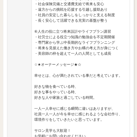
・社会保険完備と交通費支給で将来も安心
・遠方からの挑戦を応援する引越し援助あり
・社員の安定した暮らしをしっかりと支える制度
・長く安心して活躍できる充実の基盤が整う
⑥人生の役に立つ将来設計やライフプラン講習
・社労士による役立つ知識の勉強会を不定期開催
・専門家から学ぶ中長期的なライフプランニング
・将来を見据えた働き方やお構の考え方が身につく
・美容師の枠を超えて一人の人間としても成長
☆★オーナーメッセージ★☆
幸せとは、心が満たされている事だと考えています。
好きな物を食べている時、
好きな事をやっている時、
好きな人や家族と過ごしている時間。
一人一人幸せに感じる瞬間に違いはありますが、
社員一人一人が今を幸せに感じれるような会社作り、
環境作りをしていきたいと思っています。
サロン見学も大歓迎！
お気軽にお問い合わせください。