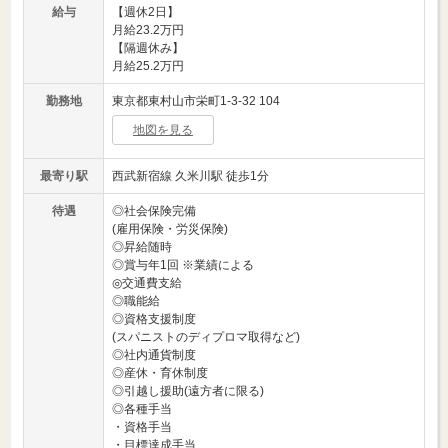
給与
【週休2日】
月給23.2万円
【隔週休み】
月給25.2万円
勤務地
東京都東村山市栄町1-3-32 104
地図を見る
最寄り駅
西武新宿線 久米川駅 徒歩1分
待遇
◎社会保険完備
(雇用保険・労災保険)
◎昇給随時
◎賞与年1回 ※業績による
◎交通費支給
◎職能給
◎資格支援制度
(スパニストのディプロマ取得など)
◎社内通貨制度
◎産休・育休制度
◎引越し援助(遠方者に限る)
◎各種手当
・資格手当
・目標達成手当