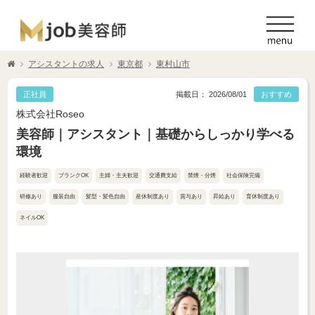
アシスタントの求人
東京都
東村山市
正社員
掲載日： 2026/08/01
おすすめ
株式会社Roseo
美容師｜アシスタント｜基礎からしっかり学べる
環境
経験者歓迎
ブランクOK
主婦・主夫歓迎
交通費支給
禁煙・分煙
社会保険完備
研修あり
服装自由
髪型・髪色自由
産休制度あり
賞与あり
昇給あり
育休制度あり
ネイルOK