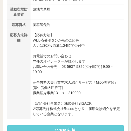
受動喫煙防
敷地内禁煙
止措置
応募資格
美容師免許
応募方法詳
【応募方法】
細
WEB応募ボタンからのご応募
入力は30秒♪応募は24時間受付中
お電話でのお問い合わせ
専任のオペレーターが対応します
お問い合わせ先： 03-5937-5829[ 受付時間 ] 9:00～
19:00
完全無料の美容業界求人紹介サービス『Mjob美容師』
[厚生労働大臣許可]
職業紹介事業13－ユ－310999
【紹介会社事業名】株式会社BIGACK
※応募先は株式会社Roseoとなり、雇用先は紹介を予定
している企業となります。
WEB応募