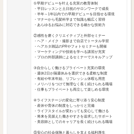
①早期デビューを叶える充実の教育体制
・平日レッスンと土日祝のサロンワークで成長
・半年～1年以内での早期デビューを目指せる環境
・マナーから毛髪科学まで知識も幅広く習得
・あらゆるお悩みに対応できる確かな技術力
②感性を磨くクリエイティブと外部セミナー
・ヘア・メイク・撮影まで自店でトータル学習
・ヘアカタ雑誌のPRやフォトセミナーも開催
・マーケティングや技術を学べる講習が充実
・プロの外部講師によるセミナーでスキルアップ
③自分らしく働けるプライベート充実の環境
・週休2日か隔週休みを選択できる柔軟な制度
・有給や年末年始、リフレッシュ休暇も用意
・メリハリをつけて無理なく長く続けられる職場
・仕事もプライベートも両立して楽しめる環境
④ライフステージの変化に寄り添う安心制度
・産休や育休の制度をしっかりと完備
・ライフスタイルが変わっても安心して働ける
・将来を見据えた働きやすさを追求したサポート
・美容師としてのキャリアを長く続けられる職場
⑤安心の社会保険と暮らしを支える福利厚生