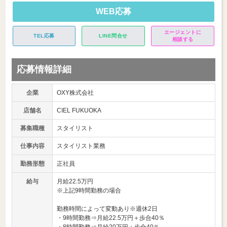
WEB応募
エージェントに
TEL応募
LINE問合せ
相談する
応募情報詳細
企業
OXY株式会社
店舗名
CIEL FUKUOKA
募集職種
スタイリスト
仕事内容
スタイリスト業務
勤務形態
正社員
給与
月給22.5万円
※上記9時間勤務の場合
勤務時間によって変動あり※週休2日
・9時間勤務⇒月給22.5万円＋歩合40％