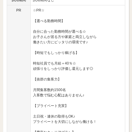
試用期間
試用期間なし
PR
☆PR☆
【選べる勤務時間】
自分に合った勤務時間が選べる☆
お子さんが居る方や家庭と両立しながら
働きたい方にピッタリの環境です♪
【時短でもしっかり稼げる】
時短社員でも月給＋40％☆
頑張りをしっかり評価し還元します◎
【抜群の集客力】
月間集客数約1500名
入客数で悩む心配はありません♪
【プライベート充実】
土日祝・連休の取得もOK♪
プライベートを大切にしながら働ける！