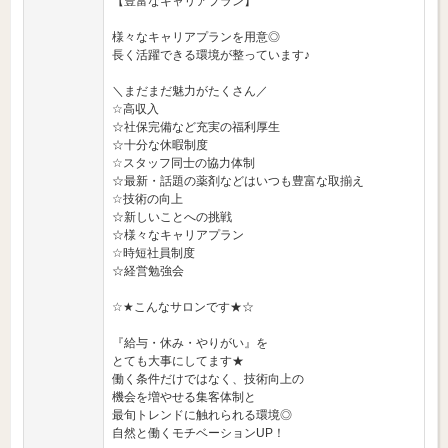
【豊富なキャリアプラン】
様々なキャリアプランを用意◎
長く活躍できる環境が整っています♪
＼まだまだ魅力がたくさん／
☆高収入
☆社保完備など充実の福利厚生
☆十分な休暇制度
☆スタッフ同士の協力体制
☆最新・話題の薬剤などはいつも豊富な取揃え
☆技術の向上
☆新しいことへの挑戦
☆様々なキャリアプラン
☆時短社員制度
☆経営勉強会
☆★こんなサロンです★☆
『給与・休み・やりがい』を
とても大事にしてます★
働く条件だけではなく、技術向上の
機会を増やせる集客体制と
最旬トレンドに触れられる環境◎
自然と働くモチベーションUP！