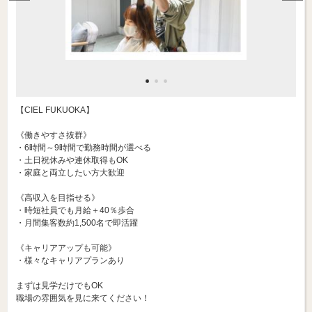
【CIEL FUKUOKA】
《働きやすさ抜群》
・6時間～9時間で勤務時間が選べる
・土日祝休みや連休取得もOK
・家庭と両立したい方大歓迎
《高収入を目指せる》
・時短社員でも月給＋40％歩合
・月間集客数約1,500名で即活躍
《キャリアアップも可能》
・様々なキャリアプランあり
まずは見学だけでもOK
職場の雰囲気を見に来てください！