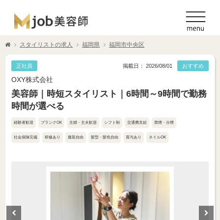
スタイリストの求人
福岡県
福岡市中央区
正社員
掲載日： 2026/08/01
おすすめ
OXY株式会社
美容師｜時短スタイリスト｜6時間～9時間で勤務
時間が選べる
経験者歓迎
ブランクOK
主婦・主夫歓迎
シフト制
交通費支給
禁煙・分煙
社会保険完備
研修あり
服装自由
髪型・髪色自由
賞与あり
ネイルOK