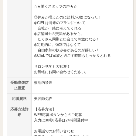
☆★働くスタッフの声★☆
◎休みが増えたのに給料が3倍になった！
◎CIELは将来のプランについて
会社が一緒に考えてくれる
◎店舗同士の交流があるから、
たくさん同期と出会えて刺激になる！
◎定期的に、強制ではなくて
自由参加の飲み会があるのが嬉しい！
◎CIELでは家族と過ごす時間もしっかりとれる
サロン見学も大歓迎！
お気軽にお問い合わせください。
受動喫煙防
敷地内禁煙
止措置
応募資格
美容師免許
応募方法詳
【応募方法】
細
WEB応募ボタンからのご応募
入力は30秒♪応募は24時間受付中
お電話でのお問い合わせ