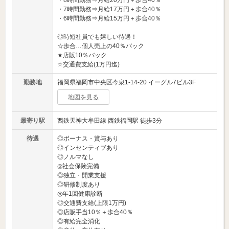
・8時間勤務⇒月給20万円＋歩合40％
・7時間勤務⇒月給17万円＋歩合40％
・6時間勤務⇒月給15万円＋歩合40％
◎時短社員でも嬉しい待遇！
☆歩合…個人売上の40％バック
★店販10％バック
☆交通費支給(1万円迄)
勤務地
福岡県福岡市中央区今泉1-14-20 イーグル7ビル3F
地図を見る
最寄り駅
西鉄天神大牟田線 西鉄福岡駅 徒歩3分
待遇
◎ボーナス・賞与あり
◎インセンティブあり
◎ノルマなし
◎社会保険完備
◎独立・開業支援
◎研修制度あり
◎年1回健康診断
◎交通費支給(上限1万円)
◎店販手当10％＋歩合40％
◎有給完全消化