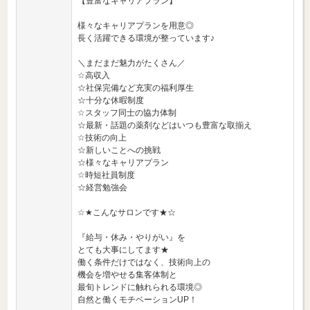
【豊富なキャリアプラン】
様々なキャリアプランを用意◎
長く活躍できる環境が整っています♪
＼まだまだ魅力がたくさん／
☆高収入
☆社保完備など充実の福利厚生
☆十分な休暇制度
☆スタッフ同士の協力体制
☆最新・話題の薬剤などはいつも豊富な取揃え
☆技術の向上
☆新しいことへの挑戦
☆様々なキャリアプラン
☆時短社員制度
☆経営勉強会
☆★こんなサロンです★☆
『給与・休み・やりがい』を
とても大事にしてます★
働く条件だけではなく、技術向上の
機会を増やせる集客体制と
最旬トレンドに触れられる環境◎
自然と働くモチベーションUP！