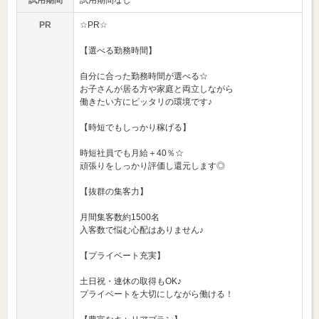
試用期間
試用期間なし
PR
☆PR☆
【選べる勤務時間】
自分に合った勤務時間が選べる☆
お子さんが居る方や家庭と両立しながら
働きたい方にピッタリの環境です♪
【時短でもしっかり稼げる】
時短社員でも月給＋40％☆
頑張りをしっかり評価し還元します◎
【抜群の集客力】
月間集客数約1500名
入客数で悩む心配はありません♪
【プライベート充実】
土日祝・連休の取得もOK♪
プライベートを大切にしながら働ける！