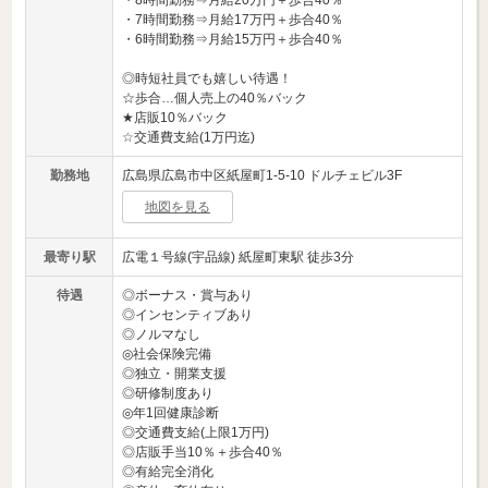
・8時間勤務⇒月給20万円＋歩合40％
・7時間勤務⇒月給17万円＋歩合40％
・6時間勤務⇒月給15万円＋歩合40％
◎時短社員でも嬉しい待遇！
☆歩合…個人売上の40％バック
★店販10％バック
☆交通費支給(1万円迄)
勤務地
広島県広島市中区紙屋町1-5-10 ドルチェビル3F
地図を見る
最寄り駅
広電１号線(宇品線) 紙屋町東駅 徒歩3分
待遇
◎ボーナス・賞与あり
◎インセンティブあり
◎ノルマなし
◎社会保険完備
◎独立・開業支援
◎研修制度あり
◎年1回健康診断
◎交通費支給(上限1万円)
◎店販手当10％＋歩合40％
◎有給完全消化