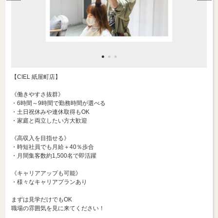
【CIEL 紙屋町店】
《働きやすさ抜群》
・6時間～9時間で勤務時間が選べる
・土日祝休みや連休取得もOK
・家庭と両立したい方大歓迎
《高収入を目指せる》
・時短社員でも月給＋40％歩合
・月間集客数約1,500名で即活躍
《キャリアアップも可能》
・様々なキャリアプランあり
まずは見学だけでもOK
職場の雰囲気を見に来てください！