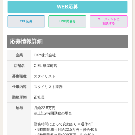
WEB応募
エージェントに
TEL応募
LINE問合せ
相談する
応募情報詳細
企業
OXY株式会社
店舗名
CIEL 紙屋町店
募集職種
スタイリスト
仕事内容
スタイリスト業務
勤務形態
正社員
給与
月給22.5万円
※上記9時間勤務の場合
勤務時間によって変動あり※週休2日
・9時間勤務⇒月給22.5万円＋歩合40％