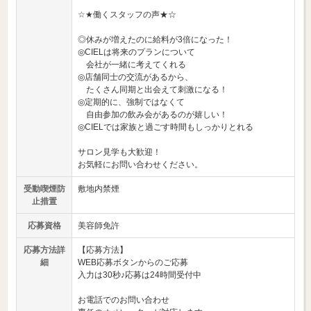
☆★働くスタッフの声★☆
◎休みが増えたのに給料が3倍になった！
◎CIELは将来のプランについて
会社が一緒に考えてくれる
◎店舗同士の交流があるから、
たくさん同期と出会えて刺激になる！
◎定期的に、強制ではなくて
自由参加の飲み会があるのが嬉しい！
◎CIELでは家族と過ごす時間もしっかりとれる
サロン見学も大歓迎！
お気軽にお問い合わせください。
受動喫煙防
敷地内禁煙
止措置
応募資格
美容師免許
応募方法詳
【応募方法】
細
WEB応募ボタンからのご応募
入力は30秒♪応募は24時間受付中
お電話でのお問い合わせ