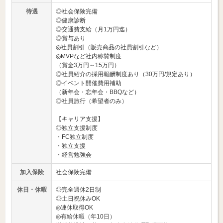
待遇
◎社会保険完備
◎健康診断
◎交通費支給（月1万円迄）
◎賞与あり
◎社員割引（販売商品の社員割引など）
◎MVPなど社内称賛制度
（賞金3万円～15万円）
◎社員紹介の採用報酬制度あり（30万円/規定あり）
◎イベント開催費用補助
（新年会・忘年会・BBQなど）
◎社員旅行（希望者のみ）
【キャリア支援】
◎独立支援制度
・FC独立制度
・独立支援
・経営勉強会
加入保険
社会保険完備
休日・休暇
◎完全週休2日制
◎土日祝休みOK
◎連休取得OK
◎有給休暇（年10日）