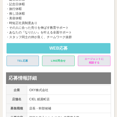
・記念日休暇
・旅行休暇
・推し活休暇
・美容休暇
・時短正社員制度あり
・その人に合った売りを伸ばす教育サポート
・あなたの『なりたい』を叶える全面サポート
・スタッフ同士の仲が良く、チームワーク抜群
WEB応募
エージェントに
TEL応募
LINE問合せ
相談する
応募情報詳細
企業
OXY株式会社
店舗名
CIEL 紙屋町店
募集職種
店長・幹部候補