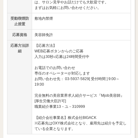
は、サロン見学やお話だけでも大歓迎です。
まずはお気軽にお問い合わせください。
受動喫煙防
敷地内禁煙
止措置
応募資格
美容師免許
応募方法詳
【応募方法】
細
WEB応募ボタンからのご応募
入力は30秒♪応募は24時間受付中
お電話でのお問い合わせ
専任のオペレーターが対応します
お問い合わせ先： 03-5937-5829[ 受付時間 ] 9:00～
19:00
完全無料の美容業界求人紹介サービス『Mjob美容師』
[厚生労働大臣許可]
職業紹介事業13－ユ－310999
【紹介会社事業名】株式会社BIGACK
※応募先はOXY株式会社となり、雇用先は紹介を予定し
ている企業となります。