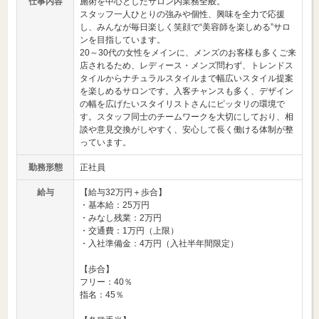
仕事内容
施術を中心としたサロン内業務全般。
スタッフ一人ひとりの強みや個性、興味を全力で応援
し、みんなが毎日楽しく笑顔で“美容師を楽しめる”サロ
ンを目指しています。
20～30代の女性をメインに、メンズのお客様も多くご来
店されるため、レディース・メンズ問わず、トレンドス
タイルからナチュラルスタイルまで幅広いスタイル提案
を楽しめるサロンです。入客チャンスも多く、デザイン
の幅を広げたいスタイリストさんにピッタリの環境で
す。スタッフ同士のチームワークを大切にしており、相
談や意見交換がしやすく、安心して長く働ける体制が整
っています。
勤務形態
正社員
給与
【給与32万円＋歩合】
・基本給：25万円
・みなし残業：2万円
・交通費：1万円（上限）
・入社準備金：4万円（入社半年間限定）
【歩合】
フリー：40％
指名：45％