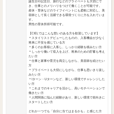
誕生日や記念日、旅行などのプライベートも大切にで
き、仕事とのメリハリをつけて働くことが可能です。
産休・育休などのライフイベントにも柔軟に対応し、美
容師として長く活躍できる環境づくりに力を入れていま
す。
男性の育休所得可能です。
【CIELではこんな想いのある方を歓迎しています】
＊スタイリストデビューしたものの、入客機会が少なく
将来に不安を感じている方
＊多くのお客様に入客し、しっかり経験を積みたい方
＊しっかり働いて収入を上げ、将来のための貯蓄も考え
たい方
＊仕事と家事や育児を両立しながら、美容師を続けたい
方
＊プライベートも大切にしながら、仕事も思いきり楽し
みたい方
＊Iターン・Uターンなど、新しい環境でチャレンジした
い方
＊これまでのキャリアを活かし、高いモチベーションで
働きたい方
＊人間関係に悩んだ経験があり、新しい環境で前向きに
スタートしたい方
どれか一つでも「自分に当てはまるかも」と感じた方