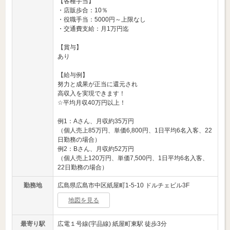
【各種手当】
・店販歩合：10％
・役職手当：5000円～上限なし
・交通費支給：月1万円迄
【賞与】
あり
【給与例】
努力と成果が正当に還元され
高収入を実現できます！
☆平均月収40万円以上！
例1：Aさん、月収約35万円
（個人売上85万円、単価6,800円、1日平均6名入客、22
日勤務の場合）
例2：Bさん、月収約52万円
（個人売上120万円、単価7,500円、1日平均6名入客、
22日勤務の場合）
勤務地
広島県広島市中区紙屋町1-5-10 ドルチェビル3F
地図を見る
最寄り駅
広電１号線(宇品線) 紙屋町東駅 徒歩3分