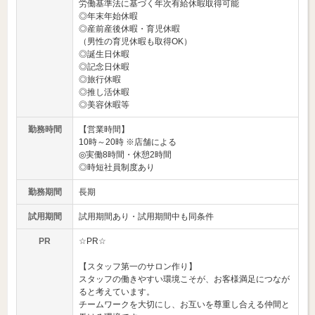
労働基準法に基づく年次有給休暇取得可能
◎年末年始休暇
◎産前産後休暇・育児休暇
（男性の育児休暇も取得OK）
◎誕生日休暇
◎記念日休暇
◎旅行休暇
◎推し活休暇
◎美容休暇等
勤務時間
【営業時間】
10時～20時 ※店舗による
◎実働8時間・休憩2時間
◎時短社員制度あり
勤務期間
長期
試用期間
試用期間あり・試用期間中も同条件
PR
☆PR☆
【スタッフ第一のサロン作り】
スタッフの働きやすい環境こそが、お客様満足につなが
ると考えています。
チームワークを大切にし、お互いを尊重し合える仲間と