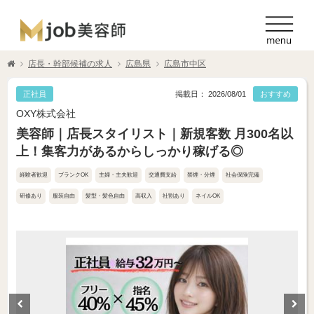
店長・幹部候補の求人
広島県
広島市中区
正社員
掲載日： 2026/08/01
おすすめ
OXY株式会社
美容師｜店長スタイリスト｜新規客数 月300名以
上！集客力があるからしっかり稼げる◎
経験者歓迎
ブランクOK
主婦・主夫歓迎
交通費支給
禁煙・分煙
社会保険完備
研修あり
服装自由
髪型・髪色自由
高収入
社割あり
ネイルOK