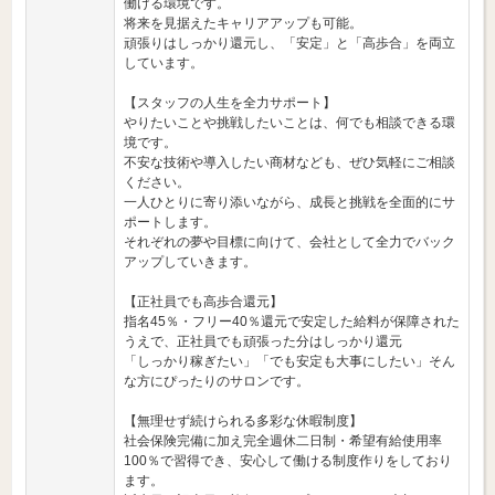
働ける環境です。
将来を見据えたキャリアアップも可能。
頑張りはしっかり還元し、「安定」と「高歩合」を両立
しています。
【スタッフの人生を全力サポート】
やりたいことや挑戦したいことは、何でも相談できる環
境です。
不安な技術や導入したい商材なども、ぜひ気軽にご相談
ください。
一人ひとりに寄り添いながら、成長と挑戦を全面的にサ
ポートします。
それぞれの夢や目標に向けて、会社として全力でバック
アップしていきます。
【正社員でも高歩合還元】
指名45％・フリー40％還元で安定した給料が保障された
うえで、正社員でも頑張った分はしっかり還元
「しっかり稼ぎたい」「でも安定も大事にしたい」そん
な方にぴったりのサロンです。
【無理せず続けられる多彩な休暇制度】
社会保険完備に加え完全週休二日制・希望有給使用率
100％で習得でき、安心して働ける制度作りをしており
ます。