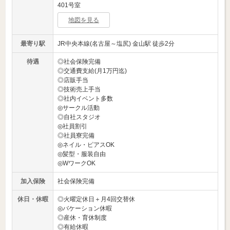
401号室
地図を見る
最寄り駅
JR中央本線(名古屋～塩尻) 金山駅 徒歩2分
待遇
◎社会保険完備
◎交通費支給(月1万円迄)
◎店販手当
◎技術売上手当
◎社内イベント多数
◎サークル活動
◎自社スタジオ
◎社員割引
◎社員寮完備
◎ネイル・ピアスOK
◎髪型・服装自由
◎WワークOK
加入保険
社会保険完備
休日・休暇
◎火曜定休日＋月4回交替休
◎バケーション休暇
◎産休・育休制度
◎有給休暇