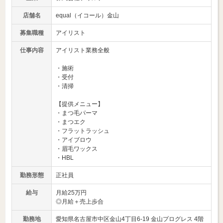
店舗名
equal（イコール）金山
募集職種
アイリスト
仕事内容
アイリスト業務全般
・施術
・受付
・清掃
【提供メニュー】
・まつ毛パーマ
・まつエク
・フラットラッシュ
・アイブロウ
・眉毛ワックス
・HBL
勤務形態
正社員
給与
月給25万円
◎月給＋売上歩合
勤務地
愛知県名古屋市中区金山4丁目6-19 金山プログレス 4階