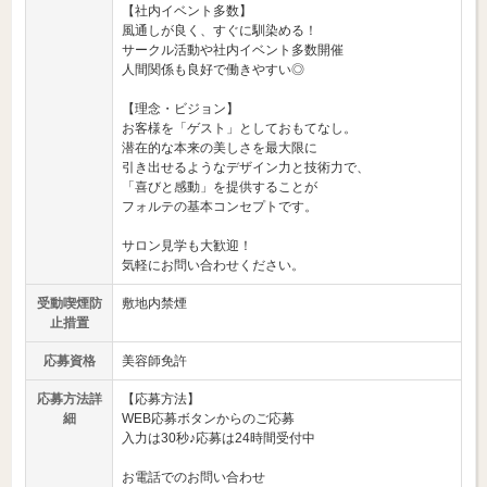
【社内イベント多数】
風通しが良く、すぐに馴染める！
サークル活動や社内イベント多数開催
人間関係も良好で働きやすい◎
【理念・ビジョン】
お客様を「ゲスト」としておもてなし。
潜在的な本来の美しさを最大限に
引き出せるようなデザイン力と技術力で、
「喜びと感動」を提供することが
フォルテの基本コンセプトです。
サロン見学も大歓迎！
気軽にお問い合わせください。
受動喫煙防
敷地内禁煙
止措置
応募資格
美容師免許
応募方法詳
【応募方法】
細
WEB応募ボタンからのご応募
入力は30秒♪応募は24時間受付中
お電話でのお問い合わせ