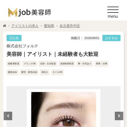
アイリストの求人
愛知県
名古屋市中区
正社員
掲載日： 2026/08/01
おすすめ
株式会社フォルテ
美容師｜アイリスト｜未経験者も大歓迎
経験者歓迎
ブランクOK
主婦・主夫歓迎
未経験者歓迎
寮・社宅あり
禁煙・分煙
服装自由
髪型・髪色自由
高収入
ネイルOK