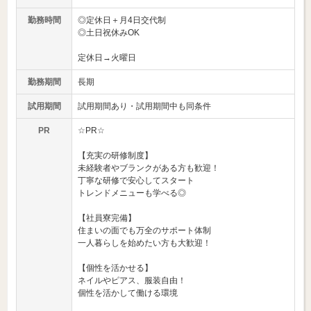
勤務時間
◎定休日＋月4日交代制
◎土日祝休みOK
定休日→火曜日
勤務期間
長期
試用期間
試用期間あり・試用期間中も同条件
PR
☆PR☆
【充実の研修制度】
未経験者やブランクがある方も歓迎！
丁寧な研修で安心してスタート
トレンドメニューも学べる◎
【社員寮完備】
住まいの面でも万全のサポート体制
一人暮らしを始めたい方も大歓迎！
【個性を活かせる】
ネイルやピアス、服装自由！
個性を活かして働ける環境