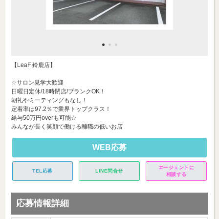
【LeaF 鈴鹿店】
☆サロン見学大歓迎
日曜日定休/18時閉店/ブランクOK！
朝礼やミーティングもなし！
定着率は97.2％で業界トップクラス！
給与50万円overも可能☆
みんなが長く笑顔で働ける離職の低いお店
WEB応募
エージェントに
TEL応募
LINE問合せ
相談する
応募情報詳細