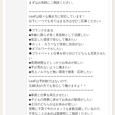
まずはお気軽にご相談ください。
ーーーーーーーーーーーーーーーーーーーー
LeaFは様々な働き方に対応しています！
以下に一つでも当てはまる方はぜひご応募ください♪
ーーーーーーーーーーーーーーーーーーーー
◆ブランクがある
◆年齢に限らず長く美容師として活躍したい
◆安定した環境で安心して働きたい
◆カット・カラーなど技術に自信がない
◆ダブルワークがしたい
◆プライベートと仕事を切り分けてどちらも充実させた
い
◆長期休暇などしっかりお休みが欲しい
◆手が荒れないように働きたい
◆売上ノルマなど無い環境で接客・応対したい
ーーーーーーーーーーーーーーーーーーーーー
LeaFは予約制ではないので、
主婦(夫)の方でも安心して働けますよ＾＾
ーーーーーーーーーーーーーーーーーーーーー
◆家庭と仕事を両立させたい
◆子どもの用事に併せてお休みの取得がしたい
◆土日のどちらかはお休みが欲しい
実際に子育て中のスタッフも多数活躍しているので、
不安なことがあれば面接時にご相談ください！