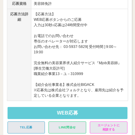
応募資格
美容師免許
応募方法詳
【応募方法】
細
WEB応募ボタンからのご応募
入力は30秒♪応募は24時間受付中
お電話でのお問い合わせ
専任のオペレーターが対応します
お問い合わせ先： 03-5937-5829[ 受付時間 ] 9:00～
19:00
完全無料の美容業界求人紹介サービス『Mjob美容師』
[厚生労働大臣許可]
職業紹介事業13－ユ－310999
【紹介会社事業名】株式会社BIGACK
※応募先は株式会社フォルテとなり、雇用先は紹介を予
定している企業となります。
WEB応募
エージェントに
TEL応募
LINE問合せ
相談する