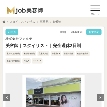
スタイリストの求人
三重県
鈴鹿市
正社員
掲載日： 2026/08/01
おすすめ
株式会社フォルテ
美容師｜スタイリスト｜完全週休2日制
主婦・主夫歓迎
未経験者歓迎
交通費支給
車通勤OK
禁煙・分煙
社会保険完備
髪型・髪色自由
高収入
ネイルOK