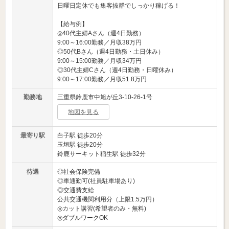
日曜日定休でも集客抜群でしっかり稼げる！
【給与例】
◎40代主婦Aさん（週4日勤務）
9:00～16:00勤務／月収38万円
◎50代Bさん（週4日勤務・土日休み）
9:00～15:00勤務／月収34万円
◎30代主婦Cさん（週4日勤務・日曜休み）
9:00～17:00勤務／月収51.8万円
勤務地
三重県鈴鹿市中旭が丘3-10-26-1号
地図を見る
最寄り駅
白子駅 徒歩20分
玉垣駅 徒歩20分
鈴鹿サーキット稲生駅 徒歩32分
待遇
◎社会保険完備
◎車通勤可(社員駐車場あり)
◎交通費支給
公共交通機関利用分（上限1.5万円）
◎カット講習(希望者のみ・無料)
◎ダブルワークOK