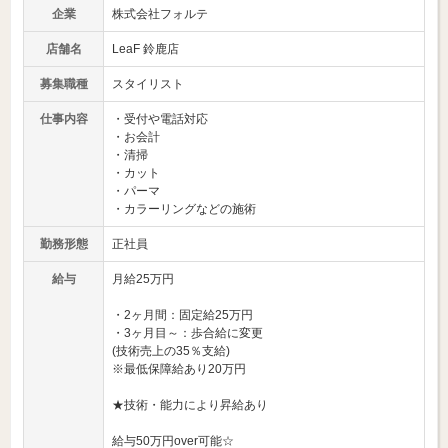
企業
株式会社フォルテ
店舗名
LeaF 鈴鹿店
募集職種
スタイリスト
仕事内容
・受付や電話対応
・お会計
・清掃
・カット
・パーマ
・カラーリングなどの施術
勤務形態
正社員
給与
月給25万円
・2ヶ月間：固定給25万円
・3ヶ月目～：歩合給に変更
(技術売上の35％支給)
※最低保障給あり20万円
★技術・能力により昇給あり
給与50万円over可能☆