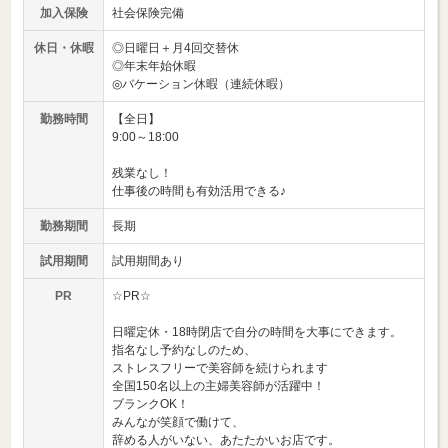
加入保険
社会保険完備
休日・休暇
◎日曜日＋月4回交替休
◎年末年始休暇
◎バケーション休暇（連続休暇）
勤務時間
【全日】
9:00～18:00
残業なし！
仕事後の時間も有効活用できる♪
勤務期間
長期
試用期間
試用期間あり
PR
☆PR☆
日曜定休・18時閉店で自分の時間を大事にできます。
指名なし予約なしのため、
ストレスフリーで美容師を続けられます
全国150名以上の主婦美容師が活躍中！
ブランクOK！
みんなが笑顔で働けて、
辞める人がいない、あたたかいお店です。