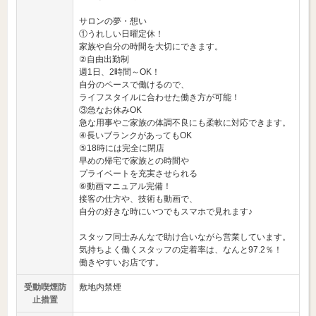
サロンの夢・想い
①うれしい日曜定休！
家族や自分の時間を大切にできます。
②自由出勤制
週1日、2時間～OK！
自分のペースで働けるので、
ライフスタイルに合わせた働き方が可能！
③急なお休みOK
急な用事やご家族の体調不良にも柔軟に対応できます。
④長いブランクがあってもOK
⑤18時には完全に閉店
早めの帰宅で家族との時間や
プライベートを充実させられる
⑥動画マニュアル完備！
接客の仕方や、技術も動画で、
自分の好きな時にいつでもスマホで見れます♪
スタッフ同士みんなで助け合いながら営業しています。
気持ちよく働くスタッフの定着率は、なんと97.2％！
働きやすいお店です。
受動喫煙防
敷地内禁煙
止措置