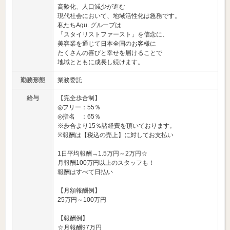
高齢化、人口減少が進む
現代社会において、地域活性化は急務です。
私たちAgu. グループは
「スタイリストファースト」を信念に、
美容業を通じて日本全国のお客様に
たくさんの喜びと幸せを届けることで
地域とともに成長し続けます。
勤務形態
業務委託
給与
【完全歩合制】
◎フリー：55％
◎指名 ：65％
※歩合より15％諸経費を頂いております。
※報酬は【税込の売上】に対してお支払い
1日平均報酬→1.5万円～2万円☆
月報酬100万円以上のスタッフも！
報酬はすべて日払い
【月額報酬例】
25万円～100万円
【報酬例】
☆月報酬97万円