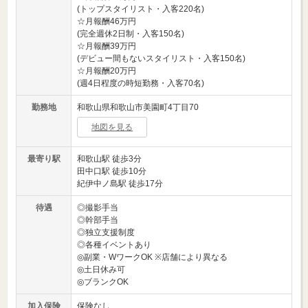
(トップスタイリスト・入客220名)
☆月報酬46万円
(完全週休2日制・入客150名)
☆月報酬39万円
(デビュー間もないスタイリスト・入客150名)
☆月報酬20万円
(週4日程度の時短勤務・入客70名)
勤務地
和歌山県和歌山市美園町4丁目70
地図を見る
最寄り駅
和歌山駅 徒歩3分
田中口駅 徒歩10分
紀伊中ノ島駅 徒歩17分
待遇
◎撮影手当
◎幹部手当
◎独立支援制度
◎各種イベントあり
◎副業・WワークOK ※店舗により異なる
◎土日休み可
◎ブランクOK
加入保険
保険なし