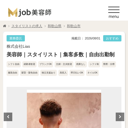
スタイリストの求人
和歌山県
和歌山市
業務委託
掲載日： 2026/08/01
おすすめ
株式会社Lias
美容師｜スタイリスト｜集客多数｜自由出勤制
シフト自由
経験者歓迎
ブランクOK
主婦・主夫歓迎
残業なし
シフト制
禁煙・分煙
服装自由
髪型・髪色自由
独立支援あり
高収入
即日払いOK
ネイルOK