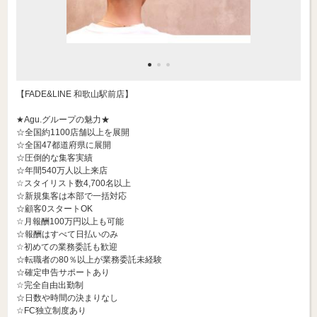
【FADE&LINE 和歌山駅前店】
★Agu.グループの魅力★
☆全国約1100店舗以上を展開
☆全国47都道府県に展開
☆圧倒的な集客実績
☆年間540万人以上来店
☆スタイリスト数4,700名以上
☆新規集客は本部で一括対応
☆顧客0スタートOK
☆月報酬100万円以上も可能
☆報酬はすべて日払いのみ
☆初めての業務委託も歓迎
☆転職者の80％以上が業務委託未経験
☆確定申告サポートあり
☆完全自由出勤制
☆日数や時間の決まりなし
☆FC独立制度あり