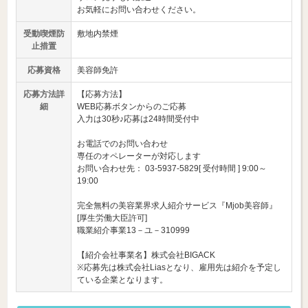
お気軽にお問い合わせください。
受動喫煙防
敷地内禁煙
止措置
応募資格
美容師免許
応募方法詳
【応募方法】
細
WEB応募ボタンからのご応募
入力は30秒♪応募は24時間受付中
お電話でのお問い合わせ
専任のオペレーターが対応します
お問い合わせ先： 03-5937-5829[ 受付時間 ] 9:00～
19:00
完全無料の美容業界求人紹介サービス『Mjob美容師』
[厚生労働大臣許可]
職業紹介事業13－ユ－310999
【紹介会社事業名】株式会社BIGACK
※応募先は株式会社Liasとなり、雇用先は紹介を予定し
ている企業となります。