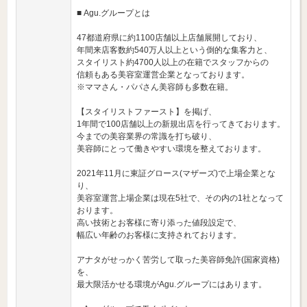
■ Agu.グループとは
47都道府県に約1100店舗以上店舗展開しており、
年間来店客数約540万人以上という倒的な集客力と、
スタイリスト約4700人以上の在籍でスタッフからの
信頼もある美容室運営企業となっております。
※ママさん・パパさん美容師も多数在籍。
【スタイリストファースト】を掲げ、
1年間で100店舗以上の新規出店を行ってきております。
今までの美容業界の常識を打ち破り、
美容師にとって働きやすい環境を整えております。
2021年11月に東証グロース(マザーズ)で上場企業とな
り、
美容室運営上場企業は現在5社で、その内の1社となって
おります。
高い技術とお客様に寄り添った値段設定で、
幅広い年齢のお客様に支持されております。
アナタがせっかく苦労して取った美容師免許(国家資格)
を、
最大限活かせる環境がAgu.グループにはあります。