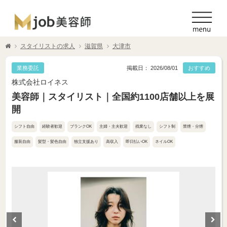
スタイリストの求人
滋賀県
大津市
業務委託
掲載日： 2026/08/01
おすすめ
株式会社ロイネス
美容師｜スタイリスト｜全国約1100店舗以上を展
開
シフト自由
経験者歓迎
ブランクOK
主婦・主夫歓迎
残業なし
シフト制
禁煙・分煙
服装自由
髪型・髪色自由
独立支援あり
高収入
即日払いOK
ネイルOK