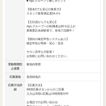
■ Agu.グループで働くポイント
【指名0でも安心の集客力】
スタッフ集客満足度94.4％
【正社員からでも安心】
Agu.グループへの転職者は80％以上が
業務委託未経験者で、各地で活躍中！
【独自の確定申告システムあり】
確定申告が簡単・安心・安全
サロン見学も大歓迎！
お気軽にお問い合わせください。
受動喫煙防
敷地内禁煙
止措置
応募資格
美容師免許
応募方法詳
【応募方法】
細
WEB応募ボタンからのご応募
入力は30秒♪応募は24時間受付中
お電話でのお問い合わせ