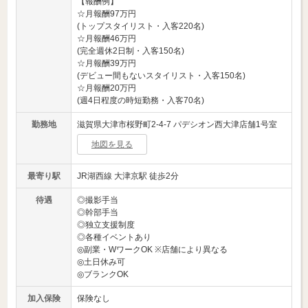
【報酬例】
☆月報酬97万円
(トップスタイリスト・入客220名)
☆月報酬46万円
(完全週休2日制・入客150名)
☆月報酬39万円
(デビュー間もないスタイリスト・入客150名)
☆月報酬20万円
(週4日程度の時短勤務・入客70名)
勤務地
滋賀県大津市桜野町2-4-7 パデシオン西大津店舗1号室
地図を見る
最寄り駅
JR湖西線 大津京駅 徒歩2分
待遇
◎撮影手当
◎幹部手当
◎独立支援制度
◎各種イベントあり
◎副業・WワークOK ※店舗により異なる
◎土日休み可
◎ブランクOK
加入保険
保険なし