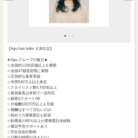
【Agu hair letter 大津京店】
★Agu.グループの魅力★
☆全国約1100店舗以上を展開
☆全国47都道府県に展開
☆圧倒的な集客実績
☆年間540万人以上来店
☆スタイリスト数4,700名以上
☆新規集客は本部で一括対応
☆顧客0スタートOK
☆月報酬100万円以上も可能
☆報酬はすべて日払いのみ
☆初めての業務委託も歓迎
☆転職者の80％以上が業務委託未経験
☆確定申告サポートあり
☆完全自由出勤制
☆日数や時間の決まりなし