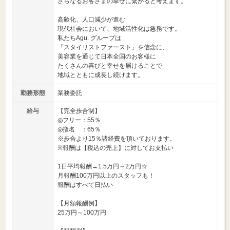
さらなるお客さまの幸せに繋がると考えます。
高齢化、人口減少が進む
現代社会において、地域活性化は急務です。
私たちAgu. グループは
「スタイリストファースト」を信念に、
美容業を通じて日本全国のお客様に
たくさんの喜びと幸せを届けることで
地域とともに成長し続けます。
勤務形態
業務委託
給与
【完全歩合制】
◎フリー：55％
◎指名 ：65％
※歩合より15％諸経費を頂いております。
※報酬は【税込の売上】に対してお支払い
1日平均報酬→1.5万円～2万円☆
月報酬100万円以上のスタッフも！
報酬はすべて日払い
【月額報酬例】
25万円～100万円