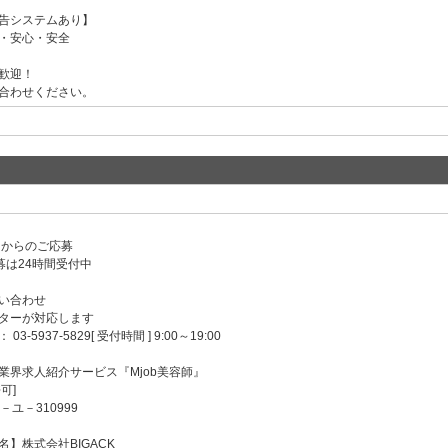
告システムあり】
・安心・安全
歓迎！
合わせください。
ンからのご応募
募は24時間受付中
い合わせ
ターが対応します
-5937-5829[ 受付時間 ] 9:00～19:00
業界求人紹介サービス『Mjob美容師』
可]
－ユ－310999
】株式会社BIGACK