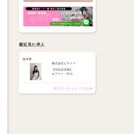
最近見た求人
栃木県
株式会社ビサイド
【完全歩合制】
◎フリー：55％
◎指名 ：65％
※歩合より15％諸経費を頂い
ております。
最近見た求人をもっと見る
※報酬は【税込の売上】に対
してお支払い
1日平均報酬→1.5万円～2万
円☆
月報酬100万円以上のスタッ
フも！
報酬はすべて日払い
【月額報酬例】
25万円～100万円