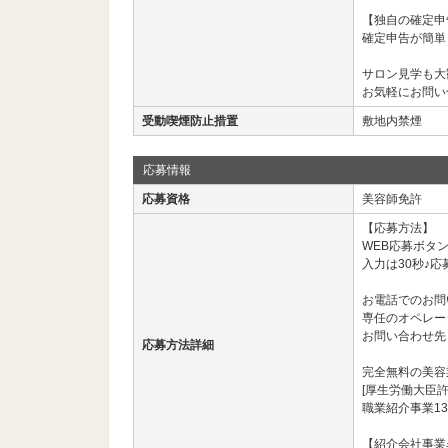
【独自の確定申
確定申告が簡単
サロン見学も大
お気軽にお問い
受動喫煙防止措置
敷地内禁煙
応募情報
応募資格
美容師免許
【応募方法】
WEB応募ボタ
入力は30秒♪応
お電話でのお問
専任のオペレー
お問い合わせ先： 03
応募方法詳細
完全無料の美容
[厚生労働大臣許
職業紹介事業13
【紹介会社事業名