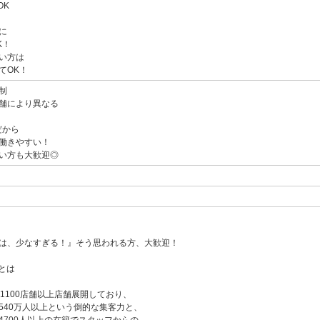
OK
に
K！
い方は
てOK！
制
舗により異なる
だから
働きやすい！
い方も大歓迎◎
は、少なすぎる！』そう思われる方、大歓迎！
プとは
1100店舗以上店舗展開しており、
540万人以上という倒的な集客力と、