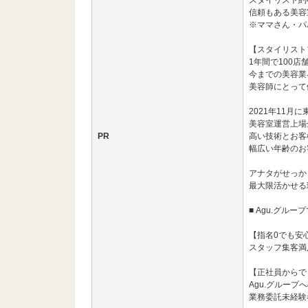
スタイリスト約
信頼もある美容
※ママさん・パ
【スタイリスト
1年間で100
今までの美容業
美容師にとって
2021年11月
美容室運営上場
PR
高い技術とお客
幅広い年齢のお
アナタがせっか
最大限活かせる
■ Agu.グル
【指名0でも安
スタッフ集客満足
【正社員からで
Agu.グループ
業務委託未経験