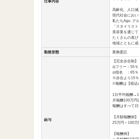
仕事内容
高齢化、人口減
現代社会におい
私たちAgu. グ
「スタイリスト
美容業を通じて
たくさんの喜び
地域とともに成
勤務形態
業務委託
【完全歩合制】
◎フリー：55％
◎指名 ：65％
※歩合より15
※報酬は【税込
1日平均報酬→1
月報酬100万
報酬はすべて日
【月額報酬例】
給与
25万円～100万
【報酬例】