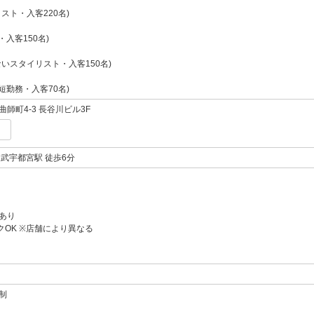
スト・入客220名)
・入客150名)
いスタイリスト・入客150名)
短勤務・入客70名)
師町4-3 長谷川ビル3F
武宇都宮駅 徒歩6分
あり
クOK ※店舗により異なる
制