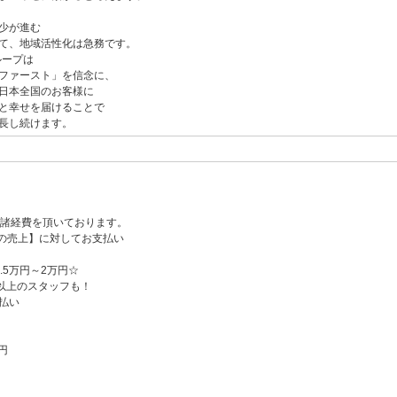
少が進む
て、地域活性化は急務です。
ループは
ファースト」を信念に、
日本全国のお客様に
と幸せを届けることで
長し続けます。
％諸経費を頂いております。
の売上】に対してお支払い
.5万円～2万円☆
円以上のスタッフも！
払い
円