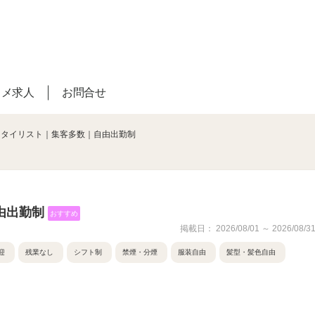
スメ求人
お問合せ
スタイリスト｜集客多数｜自由出勤制
由出勤制
おすすめ
掲載日： 2026/08/01 ～ 2026/08/3
迎
残業なし
シフト制
禁煙・分煙
服装自由
髪型・髪色自由