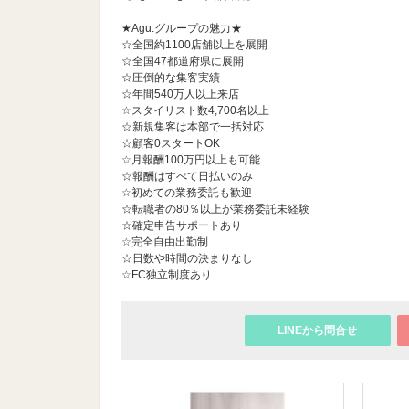
★Agu.グループの魅力★
☆全国約1100店舗以上を展開
☆全国47都道府県に展開
☆圧倒的な集客実績
☆年間540万人以上来店
☆スタイリスト数4,700名以上
☆新規集客は本部で一括対応
☆顧客0スタートOK
☆月報酬100万円以上も可能
☆報酬はすべて日払いのみ
☆初めての業務委託も歓迎
☆転職者の80％以上が業務委託未経験
☆確定申告サポートあり
☆完全自由出勤制
☆日数や時間の決まりなし
☆FC独立制度あり
LINEから問合せ