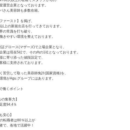
4700人以上の在籍でスタッフからの
室運営企業となっております。
パさん美容師も多数在籍。
ファースト】を掲げ、
店舗以上の新規出店を行ってきております。
界の常識を打ち破り、
働きやすい環境を整えております。
に東証グロース(マザーズ)で上場企業となり、
企業は現在5社で、その内の1社となっております。
様に寄り添った値段設定で、
客様に支持されております。
く苦労して取った美容師免許(国家資格)を、
環境がAgu.グループにはあります。
ープで働くポイント
心の集客力】
度94.4％
も安心】
への転職者は80％以上が
者で、各地で活躍中！