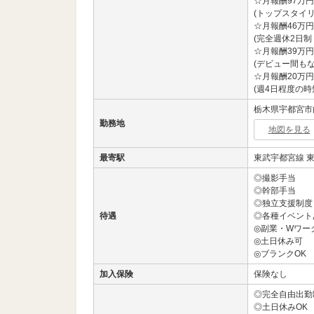
☆月報酬97万円
(トップスタイリ
☆月報酬46万円
(完全週休2日制
☆月報酬39万円
(デビュー間もな
☆月報酬20万円
(週4日程度の時
栃木県宇都宮市曲
勤務地
地図を見る
最寄駅
東武宇都宮線 東
◎撮影手当
◎幹部手当
◎独立支援制度
待遇
◎各種イベント
◎副業・Wワー
◎土日休み可
◎ブランクOK
加入保険
保険なし
◎完全自由出勤
◎土日休みOK