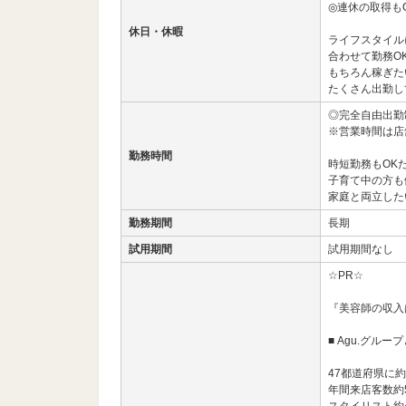
◎連休の取得も
休日・休暇
ライフスタイル
合わせて勤務O
もちろん稼ぎた
たくさん出勤し
◎完全自由出勤
※営業時間は店
勤務時間
時短勤務もOK
子育て中の方も
家庭と両立した
勤務期間
長期
試用期間
試用期間なし
☆PR☆
『美容師の収入
■ Agu.グルー
47都道府県に約
年間来店客数約