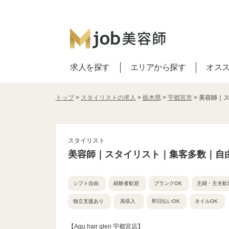
求人を探す
エリアから探す
オス
トップ
>
スタイリストの求人
>
栃木県
>
宇都宮市
> 美容師｜
スタイリスト
美容師｜スタイリスト｜集客多数｜自
シフト自由
経験者歓迎
ブランクOK
主婦・主夫歓
独立支援あり
高収入
即日払いOK
ネイルOK
【Agu hair glen 宇都宮店】