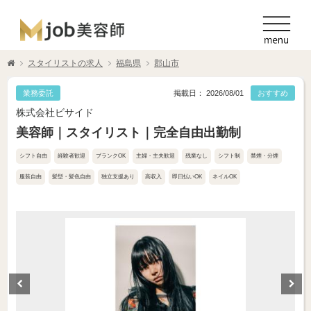
スタイリストの求人
福島県
郡山市
業務委託
掲載日： 2026/08/01
おすすめ
株式会社ビサイド
美容師｜スタイリスト｜完全自由出勤制
シフト自由
経験者歓迎
ブランクOK
主婦・主夫歓迎
残業なし
シフト制
禁煙・分煙
服装自由
髪型・髪色自由
独立支援あり
高収入
即日払いOK
ネイルOK