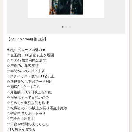
【Agu hair roaig 郡山店】
★Agu.グループの魅力★
☆全国約1100店舗以上を展開
☆全国47都道府県に展開
☆圧倒的な集客実績
☆年間540万人以上来店
☆スタイリスト数4,700名以上
☆新規集客は本部で一括対応
☆顧客0スタートOK
☆月報酬100万円以上も可能
☆報酬はすべて日払いのみ
☆初めての業務委託も歓迎
☆転職者の80％以上が業務委託未経験
☆確定申告サポートあり
☆完全自由出勤制
☆日数や時間の決まりなし
☆FC独立制度あり