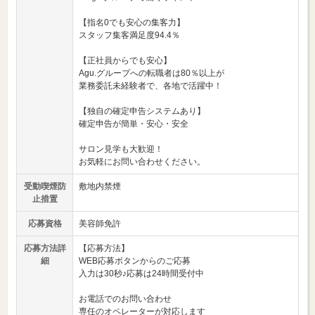
【指名0でも安心の集客力】
スタッフ集客満足度94.4％
【正社員からでも安心】
Agu.グループへの転職者は80％以上が
業務委託未経験者で、各地で活躍中！
【独自の確定申告システムあり】
確定申告が簡単・安心・安全
サロン見学も大歓迎！
お気軽にお問い合わせください。
受動喫煙防
敷地内禁煙
止措置
応募資格
美容師免許
応募方法詳
【応募方法】
細
WEB応募ボタンからのご応募
入力は30秒♪応募は24時間受付中
お電話でのお問い合わせ
専任のオペレーターが対応します