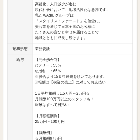
高齢化、人口減少が進む
現代社会において、地域活性化は急務です。
私たちAgu. グループは
「スタイリストファースト」を信念に、
美容業を通じて日本全国のお客様に
たくさんの喜びと幸せを届けることで
地域とともに成長し続けます。
勤務形態
業務委託
給与
【完全歩合制】
◎フリー：55％
◎指名 ：65％
※歩合より15％諸経費を頂いております。
※報酬は【税込の売上】に対してお支払い
1日平均報酬→1.5万円～2万円☆
月報酬100万円以上のスタッフも！
報酬はすべて日払い
【月額報酬例】
25万円～100万円
【報酬例】
☆月報酬97万円