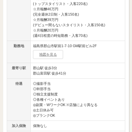
(トップスタイリスト・入客220名)
☆月報酬46万円
(完全週休2日制・入客150名)
☆月報酬39万円
(デビュー間もないスタイリスト・入客150名)
☆月報酬20万円
(週4日程度の時短勤務・入客70名)
勤務地
福島県郡山市駅前1-7-10 GM駅前ビル2F
地図を見る
最寄り駅
郡山駅 徒歩3分
郡山富田駅 徒歩41分
待遇
◎撮影手当
◎幹部手当
◎独立支援制度
◎各種イベントあり
◎副業・WワークOK ※店舗により異なる
◎土日休み可
◎ブランクOK
加入保険
保険なし