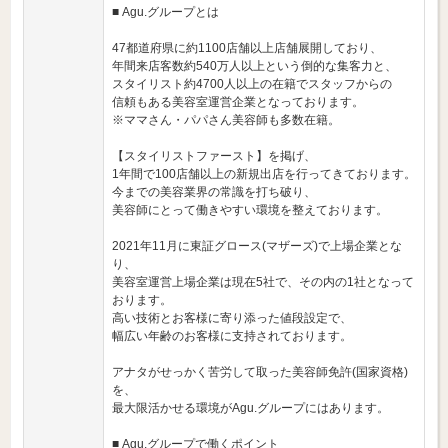
■ Agu.グループとは
47都道府県に約1100店舗以上店舗展開しており、
年間来店客数約540万人以上という倒的な集客力と、
スタイリスト約4700人以上の在籍でスタッフからの
信頼もある美容室運営企業となっております。
※ママさん・パパさん美容師も多数在籍。
【スタイリストファースト】を掲げ、
1年間で100店舗以上の新規出店を行ってきております。
今までの美容業界の常識を打ち破り、
美容師にとって働きやすい環境を整えております。
2021年11月に東証グロース(マザーズ)で上場企業とな
り、
美容室運営上場企業は現在5社で、その内の1社となって
おります。
高い技術とお客様に寄り添った値段設定で、
幅広い年齢のお客様に支持されております。
アナタがせっかく苦労して取った美容師免許(国家資格)
を、
最大限活かせる環境がAgu.グループにはあります。
■ Agu.グループで働くポイント