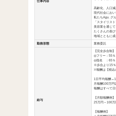
仕事内容
高齢化、人口減
現代社会におい
私たちAgu. グ
「スタイリスト
美容業を通じて
たくさんの喜び
地域とともに成
勤務形態
業務委託
【完全歩合制】
◎フリー：55％
◎指名 ：65％
※歩合より15
※報酬は【税込
1日平均報酬→1
月報酬100万
報酬はすべて日
【月額報酬例】
給与
25万円～100万
【報酬例】