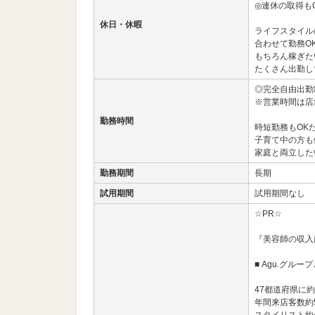
◎連休の取得も
休日・休暇
ライフスタイル
合わせて勤務O
もちろん稼ぎた
たくさん出勤し
◎完全自由出勤
※営業時間は店
勤務時間
時短勤務もOK
子育て中の方も
家庭と両立した
勤務期間
長期
試用期間
試用期間なし
☆PR☆
『美容師の収入
■ Agu.グルー
47都道府県に約
年間来店客数約