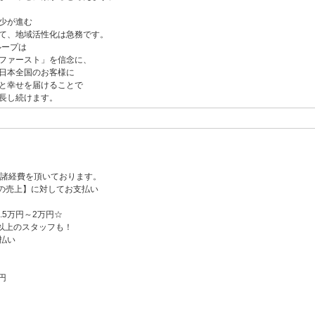
少が進む
て、地域活性化は急務です。
ループは
ファースト」を信念に、
日本全国のお客様に
と幸せを届けることで
長し続けます。
％諸経費を頂いております。
の売上】に対してお支払い
.5万円～2万円☆
円以上のスタッフも！
払い
円