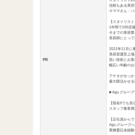
スタイリスト約
信頼もある美容
※ママさん・パ
【スタイリスト
1年間で100
今までの美容業
美容師にとって
2021年11月
美容室運営上場
PR
高い技術とお客
幅広い年齢のお
アナタがせっか
最大限活かせる
■ Agu.グル
【指名0でも安
スタッフ集客満足
【正社員からで
Agu.グループ
業務委託未経験