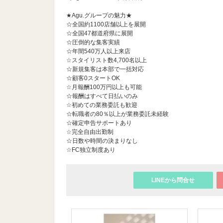
★Agu.グループの魅力★
☆全国約1100店舗以上を展開
☆全国47都道府県に展開
☆圧倒的な集客実績
☆年間540万人以上来店
☆スタイリスト数4,700名以上
☆新規集客は本部で一括対応
☆顧客0スタートOK
☆月報酬100万円以上も可能
☆報酬はすべて日払いのみ
☆初めての業務委託も歓迎
☆転職者の80％以上が業務委託未経験
☆確定申告サポートあり
☆完全自由出勤制
☆日数や時間の決まりなし
☆FC独立制度あり
LINEから問合せ