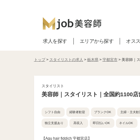
求人を探す
エリアから探す
オス
トップ
>
スタイリストの求人
>
栃木県
>
宇都宮市
> 美容師｜
スタイリスト
美容師｜スタイリスト｜全国約1100
シフト自由
経験者歓迎
ブランクOK
主婦・主夫歓
独立支援あり
高収入
即日払いOK
ネイルOK
【Agu hair fiddich 宇都宮店】