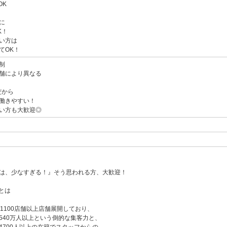
OK
に
K！
い方は
てOK！
制
舗により異なる
だから
働きやすい！
い方も大歓迎◎
は、少なすぎる！』そう思われる方、大歓迎！
プとは
1100店舗以上店舗展開しており、
540万人以上という倒的な集客力と、