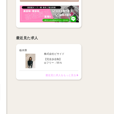
最近見た求人
栃木県
株式会社ビサイド
【完全歩合制】
◎フリー：55％
◎指名 ：65％
※歩合より15％諸経費を頂い
ております。
最近見た求人をもっと見る
※報酬は【税込の売上】に対
してお支払い
1日平均報酬→1.5万円～2万
円☆
月報酬100万円以上のスタッ
フも！
報酬はすべて日払い
【月額報酬例】
25万円～100万円