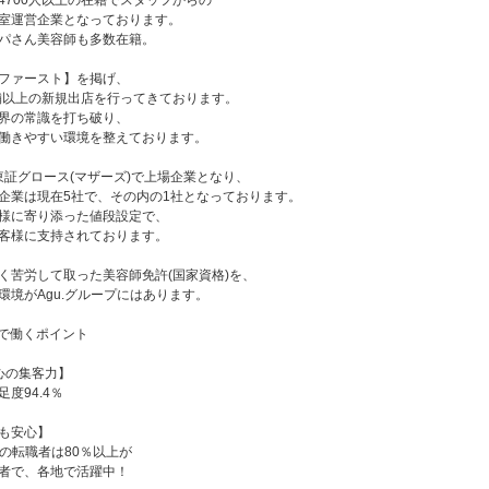
4700人以上の在籍でスタッフからの
室運営企業となっております。
パさん美容師も多数在籍。
ファースト】を掲げ、
店舗以上の新規出店を行ってきております。
界の常識を打ち破り、
働きやすい環境を整えております。
に東証グロース(マザーズ)で上場企業となり、
企業は現在5社で、その内の1社となっております。
様に寄り添った値段設定で、
客様に支持されております。
く苦労して取った美容師免許(国家資格)を、
環境がAgu.グループにはあります。
ープで働くポイント
心の集客力】
度94.4％
も安心】
への転職者は80％以上が
者で、各地で活躍中！