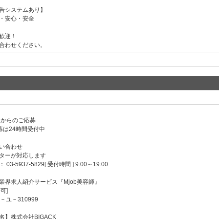
告システムあり】
・安心・安全
歓迎！
合わせください。
ンからのご応募
募は24時間受付中
い合わせ
ターが対応します
-5937-5829[ 受付時間 ] 9:00～19:00
業界求人紹介サービス『Mjob美容師』
可]
－ユ－310999
】株式会社BIGACK