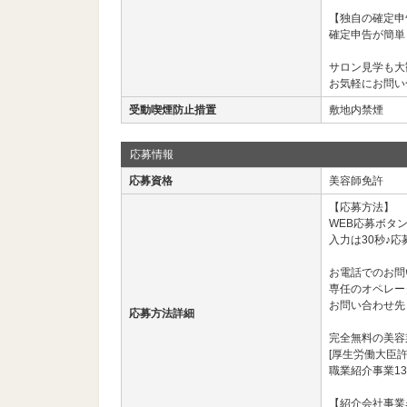
【独自の確定申
確定申告が簡単
サロン見学も大
お気軽にお問い
受動喫煙防止措置
敷地内禁煙
応募情報
応募資格
美容師免許
【応募方法】
WEB応募ボタ
入力は30秒♪応
お電話でのお問
専任のオペレー
お問い合わせ先： 03
応募方法詳細
完全無料の美容
[厚生労働大臣許
職業紹介事業13
【紹介会社事業名