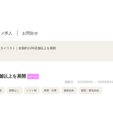
スメ求人
お問合せ
スタイリスト｜全国約1100店舗以上を展開
店舗以上を展開
おすすめ
掲載日： 2026/08/01 ～ 2026/08/3
迎
残業なし
シフト制
禁煙・分煙
服装自由
髪型・髪色自由