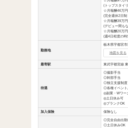
☆月報酬97万円
(トップスタイリ
☆月報酬46万円
(完全週休2日制
☆月報酬39万円
(デビュー間もな
☆月報酬20万円
(週4日程度の時
栃木県宇都宮市西
勤務地
地図を見る
最寄駅
東武宇都宮線 東
◎撮影手当
◎幹部手当
◎独立支援制度
待遇
◎各種イベント
◎副業・Wワー
◎土日休み可
◎ブランクOK
加入保険
保険なし
◎完全自由出勤
◎土日休みOK