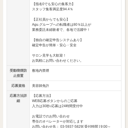
【指名0でも安心の集客力】
スタッフ集客満足度94.4％
【正社員からでも安心】
Agu.グループへの転職者は80％以上が
業務委託未経験者で、各地で活躍中！
【独自の確定申告システムあり】
確定申告が簡単・安心・安全
サロン見学も大歓迎！
お気軽にお問い合わせください。
受動喫煙防
敷地内禁煙
止措置
応募資格
美容師免許
応募方法詳
【応募方法】
細
WEB応募ボタンからのご応募
入力は30秒♪応募は24時間受付中
お電話でのお問い合わせ
専任のオペレーターが対応します
お問い合わせ先： 03-5937-5829[ 受付時間 ] 9:00～