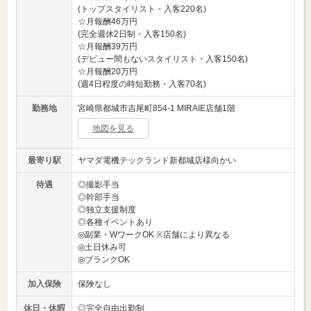
(トップスタイリスト・入客220名)
☆月報酬46万円
(完全週休2日制・入客150名)
☆月報酬39万円
(デビュー間もないスタイリスト・入客150名)
☆月報酬20万円
(週4日程度の時短勤務・入客70名)
勤務地
宮崎県都城市吉尾町854-1 MIRAIE店舗1階
地図を見る
最寄り駅
ヤマダ電機テックランド新都城店様向かい
待遇
◎撮影手当
◎幹部手当
◎独立支援制度
◎各種イベントあり
◎副業・WワークOK ※店舗により異なる
◎土日休み可
◎ブランクOK
加入保険
保険なし
休日・休暇
◎完全自由出勤制