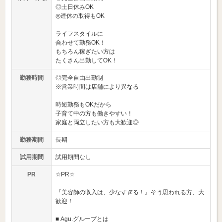
◎土日休みOK
◎連休の取得もOK
ライフスタイルに
合わせて勤務OK！
もちろん稼ぎたい方は
たくさん出勤してOK！
勤務時間
◎完全自由出勤制
※営業時間は店舗により異なる
時短勤務もOKだから
子育て中の方も働きやすい！
家庭と両立したい方も大歓迎◎
勤務期間
長期
試用期間
試用期間なし
PR
☆PR☆
『美容師の収入は、少なすぎる！』そう思われる方、大
歓迎！
■ Agu.グループとは