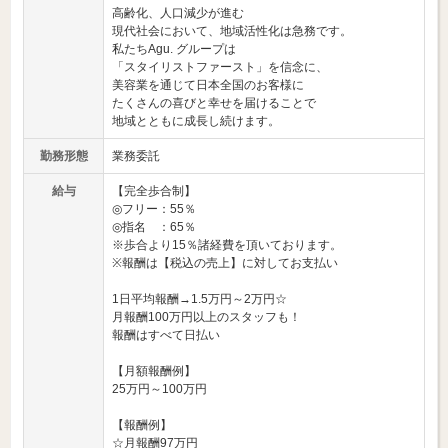
高齢化、人口減少が進む
現代社会において、地域活性化は急務です。
私たちAgu. グループは
「スタイリストファースト」を信念に、
美容業を通じて日本全国のお客様に
たくさんの喜びと幸せを届けることで
地域とともに成長し続けます。
勤務形態
業務委託
給与
【完全歩合制】
◎フリー：55％
◎指名 ：65％
※歩合より15％諸経費を頂いております。
※報酬は【税込の売上】に対してお支払い
1日平均報酬→1.5万円～2万円☆
月報酬100万円以上のスタッフも！
報酬はすべて日払い
【月額報酬例】
25万円～100万円
【報酬例】
☆月報酬97万円