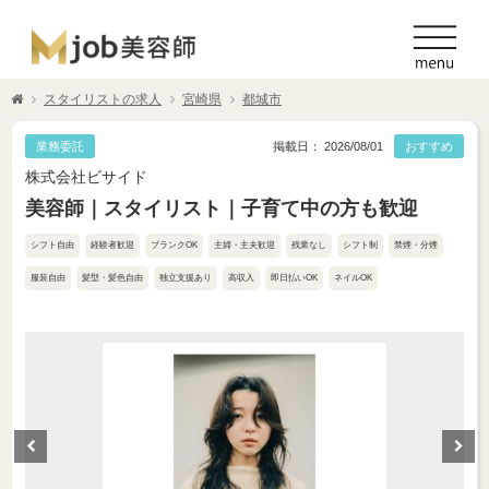
スタイリストの求人
宮崎県
都城市
業務委託
掲載日： 2026/08/01
おすすめ
株式会社ビサイド
美容師｜スタイリスト｜子育て中の方も歓迎
シフト自由
経験者歓迎
ブランクOK
主婦・主夫歓迎
残業なし
シフト制
禁煙・分煙
服装自由
髪型・髪色自由
独立支援あり
高収入
即日払いOK
ネイルOK