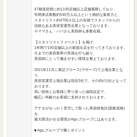
47都道府県に約1100店舗以上店舗展開しており、
年間来店客数約540万人以上という倒的な集客力と、
スタイリスト約4700人以上の在籍でスタッフからの
信頼もある美容室運営企業となっております。
※ママさん・パパさん美容師も多数在籍。
【スタイリストファースト】を掲げ、
1年間で100店舗以上の新規出店を行ってきております。
今までの美容業界の常識を打ち破り、
美容師にとって働きやすい環境を整えております。
2021年11月に東証グロース(マザーズ)で上場企業とな
り、
美容室運営上場企業は現在5社で、その内の1社となって
おります。
高い技術とお客様に寄り添った値段設定で、
幅広い年齢のお客様に支持されております。
アナタがせっかく苦労して取った美容師免許(国家資格)
を、
最大限活かせる環境がAgu.グループにはあります。
■ Agu.グループで働くポイント