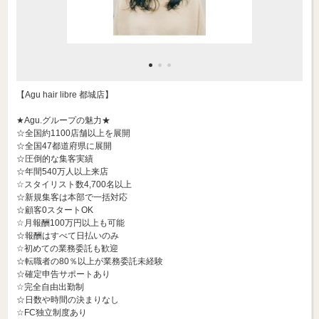
【Agu hair libre 都城店】
★Agu.グループの魅力★
☆全国約1100店舗以上を展開
☆全国47都道府県に展開
☆圧倒的な集客実績
☆年間540万人以上来店
☆スタイリスト数4,700名以上
☆新規集客は本部で一括対応
☆顧客0スタートOK
☆月報酬100万円以上も可能
☆報酬はすべて日払いのみ
☆初めての業務委託も歓迎
☆転職者の80％以上が業務委託未経験
☆確定申告サポートあり
☆完全自由出勤制
☆日数や時間の決まりなし
☆FC独立制度あり