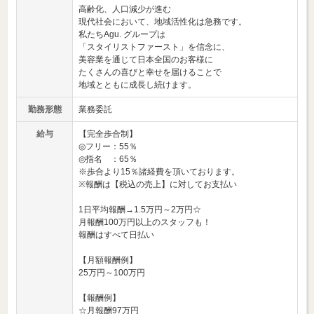
高齢化、人口減少が進む
現代社会において、地域活性化は急務です。
私たちAgu. グループは
「スタイリストファースト」を信念に、
美容業を通じて日本全国のお客様に
たくさんの喜びと幸せを届けることで
地域とともに成長し続けます。
勤務形態
業務委託
給与
【完全歩合制】
◎フリー：55％
◎指名 ：65％
※歩合より15％諸経費を頂いております。
※報酬は【税込の売上】に対してお支払い
1日平均報酬→1.5万円～2万円☆
月報酬100万円以上のスタッフも！
報酬はすべて日払い
【月額報酬例】
25万円～100万円
【報酬例】
☆月報酬97万円