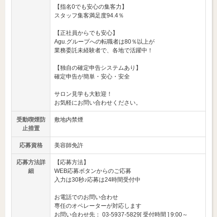
【指名0でも安心の集客力】
スタッフ集客満足度94.4％
【正社員からでも安心】
Agu.グループへの転職者は80％以上が
業務委託未経験者で、各地で活躍中！
【独自の確定申告システムあり】
確定申告が簡単・安心・安全
サロン見学も大歓迎！
お気軽にお問い合わせください。
受動喫煙防
敷地内禁煙
止措置
応募資格
美容師免許
応募方法詳
【応募方法】
細
WEB応募ボタンからのご応募
入力は30秒♪応募は24時間受付中
お電話でのお問い合わせ
専任のオペレーターが対応します
お問い合わせ先： 03-5937-5829[ 受付時間 ] 9:00～