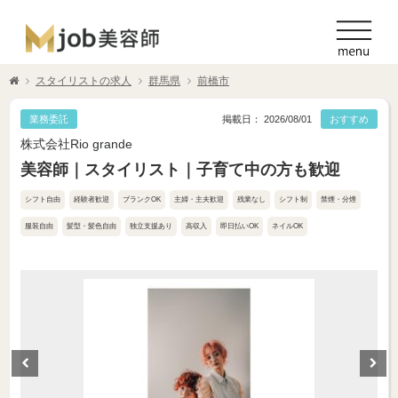
スタイリストの求人
群馬県
前橋市
業務委託
掲載日： 2026/08/01
おすすめ
株式会社Rio grande
美容師｜スタイリスト｜子育て中の方も歓迎
シフト自由
経験者歓迎
ブランクOK
主婦・主夫歓迎
残業なし
シフト制
禁煙・分煙
服装自由
髪型・髪色自由
独立支援あり
高収入
即日払いOK
ネイルOK