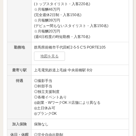
(トップスタイリスト・入客220名)
☆月報酬46万円
(完全週休2日制・入客150名)
☆月報酬39万円
(デビュー間もないスタイリスト・入客150名)
☆月報酬20万円
(週4日程度の時短勤務・入客70名)
勤務地
群馬県前橋市千代田町2-5-5 C'S PORTE105
地図を見る
最寄り駅
上毛電気鉄道上毛線 中央前橋駅 8分
待遇
◎撮影手当
◎幹部手当
◎独立支援制度
◎各種イベントあり
◎副業・WワークOK ※店舗により異なる
◎土日休み可
◎ブランクOK
加入保険
保険なし
休日・休暇
◎完全自由出勤制