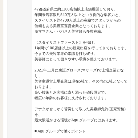
47都道府県に約1100店舗以上店舗展開しており、
年間来店客数約540万人以上という倒的な集客力と、
スタイリスト約4700人以上の在籍でスタッフからの
信頼もある美容室運営企業となっております。
※ママさん・パパさん美容師も多数在籍。
【スタイリストファースト】を掲げ、
1年間で100店舗以上の新規出店を行ってきております。
今までの美容業界の常識を打ち破り、
美容師にとって働きやすい環境を整えております。
2021年11月に東証グロース(マザーズ)で上場企業とな
り、
美容室運営上場企業は現在5社で、その内の1社となって
おります。
高い技術とお客様に寄り添った値段設定で、
幅広い年齢のお客様に支持されております。
アナタがせっかく苦労して取った美容師免許(国家資格)
を、
最大限活かせる環境がAgu.グループにはあります。
■ Agu.グループで働くポイント