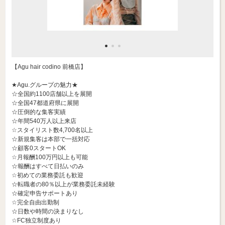
【Agu hair codino 前橋店】
★Agu.グループの魅力★
☆全国約1100店舗以上を展開
☆全国47都道府県に展開
☆圧倒的な集客実績
☆年間540万人以上来店
☆スタイリスト数4,700名以上
☆新規集客は本部で一括対応
☆顧客0スタートOK
☆月報酬100万円以上も可能
☆報酬はすべて日払いのみ
☆初めての業務委託も歓迎
☆転職者の80％以上が業務委託未経験
☆確定申告サポートあり
☆完全自由出勤制
☆日数や時間の決まりなし
☆FC独立制度あり