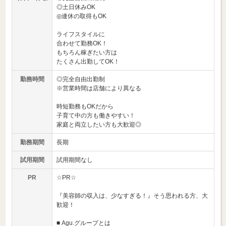
◎土日休みOK
◎連休の取得もOK
ライフスタイルに
合わせて勤務OK！
もちろん稼ぎたい方は
たくさん出勤してOK！
勤務時間
◎完全自由出勤制
※営業時間は店舗により異なる
時短勤務もOKだから
子育て中の方も働きやすい！
家庭と両立したい方も大歓迎◎
勤務期間
長期
試用期間
試用期間なし
PR
☆PR☆
『美容師の収入は、少なすぎる！』そう思われる方、大
歓迎！
■ Agu.グループとは