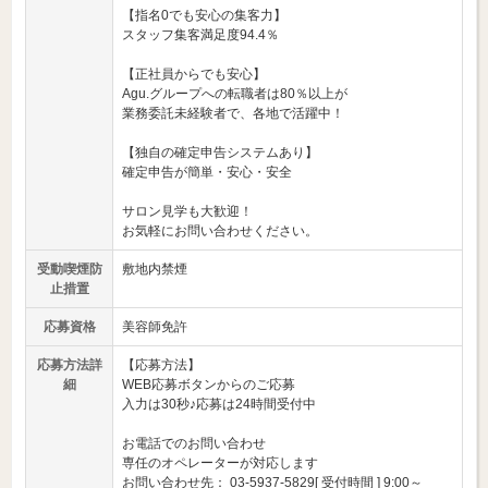
【指名0でも安心の集客力】
スタッフ集客満足度94.4％
【正社員からでも安心】
Agu.グループへの転職者は80％以上が
業務委託未経験者で、各地で活躍中！
【独自の確定申告システムあり】
確定申告が簡単・安心・安全
サロン見学も大歓迎！
お気軽にお問い合わせください。
受動喫煙防
敷地内禁煙
止措置
応募資格
美容師免許
応募方法詳
【応募方法】
細
WEB応募ボタンからのご応募
入力は30秒♪応募は24時間受付中
お電話でのお問い合わせ
専任のオペレーターが対応します
お問い合わせ先： 03-5937-5829[ 受付時間 ] 9:00～