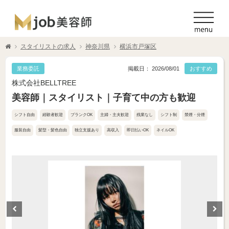
スタイリストの求人
神奈川県
横浜市戸塚区
業務委託
掲載日： 2026/08/01
おすすめ
株式会社BELLTREE
美容師｜スタイリスト｜子育て中の方も歓迎
シフト自由
経験者歓迎
ブランクOK
主婦・主夫歓迎
残業なし
シフト制
禁煙・分煙
服装自由
髪型・髪色自由
独立支援あり
高収入
即日払いOK
ネイルOK