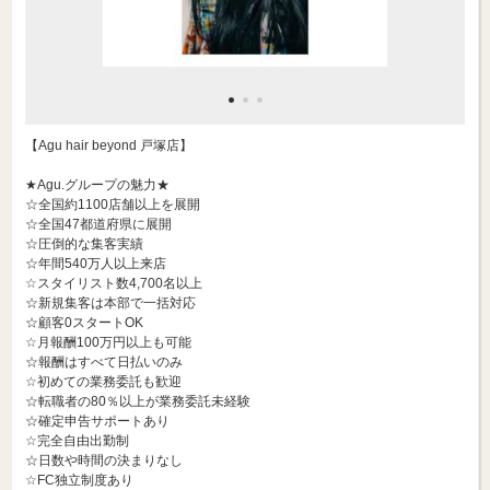
【Agu hair beyond 戸塚店】
★Agu.グループの魅力★
☆全国約1100店舗以上を展開
☆全国47都道府県に展開
☆圧倒的な集客実績
☆年間540万人以上来店
☆スタイリスト数4,700名以上
☆新規集客は本部で一括対応
☆顧客0スタートOK
☆月報酬100万円以上も可能
☆報酬はすべて日払いのみ
☆初めての業務委託も歓迎
☆転職者の80％以上が業務委託未経験
☆確定申告サポートあり
☆完全自由出勤制
☆日数や時間の決まりなし
☆FC独立制度あり