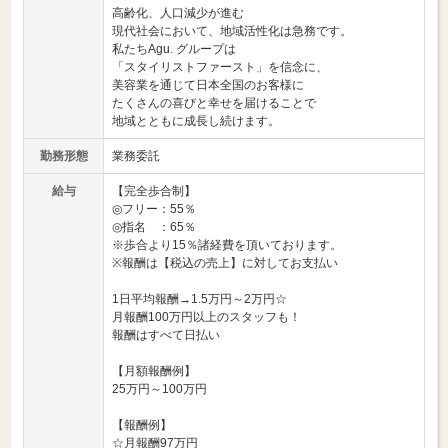
高齢化、人口減少が進む
現代社会において、地域活性化は急務です。
私たちAgu. グループは
「スタイリストファースト」を信念に、
美容業を通じて日本全国のお客様に
たくさんの喜びと幸せを届けることで
地域とともに成長し続けます。
勤務形態
業務委託
給与
【完全歩合制】
◎フリー：55％
◎指名 ：65％
※歩合より15％諸経費を頂いております。
※報酬は【税込の売上】に対してお支払い
1日平均報酬→1.5万円～2万円☆
月報酬100万円以上のスタッフも！
報酬はすべて日払い
【月額報酬例】
25万円～100万円
【報酬例】
☆月報酬97万円