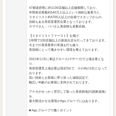
47都道府県に約1100店舗以上店舗展開しており、
年間来店客数約540万人以上という倒的な集客力と、
スタイリスト約4700人以上の在籍でスタッフからの
信頼もある美容室運営企業となっております。
※ママさん・パパさん美容師も多数在籍。
【スタイリストファースト】を掲げ、
1年間で100店舗以上の新規出店を行ってきております。
今までの美容業界の常識を打ち破り、
美容師にとって働きやすい環境を整えております。
2021年11月に東証グロース(マザーズ)で上場企業とな
り、
美容室運営上場企業は現在5社で、その内の1社となって
おります。
高い技術とお客様に寄り添った値段設定で、
幅広い年齢のお客様に支持されております。
アナタがせっかく苦労して取った美容師免許(国家資格)
を、
最大限活かせる環境がAgu.グループにはあります。
■ Agu.グループで働くポイント