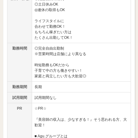
◎土日休みOK
◎連休の取得もOK
ライフスタイルに
合わせて勤務OK！
もちろん稼ぎたい方は
たくさん出勤してOK！
勤務時間
◎完全自由出勤制
※営業時間は店舗により異なる
時短勤務もOKだから
子育て中の方も働きやすい！
家庭と両立したい方も大歓迎◎
勤務期間
長期
試用期間
試用期間なし
PR
☆PR☆
『美容師の収入は、少なすぎる！』そう思われる方、大
歓迎！
■ Agu.グループとは