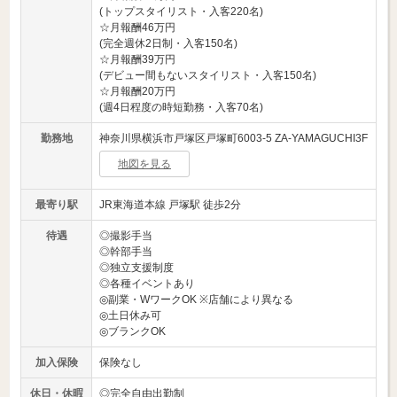
(トップスタイリスト・入客220名)
☆月報酬46万円
(完全週休2日制・入客150名)
☆月報酬39万円
(デビュー間もないスタイリスト・入客150名)
☆月報酬20万円
(週4日程度の時短勤務・入客70名)
勤務地
神奈川県横浜市戸塚区戸塚町6003-5 ZA-YAMAGUCHI3F
地図を見る
最寄り駅
JR東海道本線 戸塚駅 徒歩2分
待遇
◎撮影手当
◎幹部手当
◎独立支援制度
◎各種イベントあり
◎副業・WワークOK ※店舗により異なる
◎土日休み可
◎ブランクOK
加入保険
保険なし
休日・休暇
◎完全自由出勤制