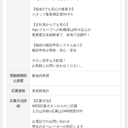
【指名0でも安心の集客力】
スタッフ集客満足度94.4％
【正社員からでも安心】
Agu.グループへの転職者は80％以上が
業務委託未経験者で、各地で活躍中！
【独自の確定申告システムあり】
確定申告が簡単・安心・安全
サロン見学も大歓迎！
お気軽にお問い合わせください。
受動喫煙防
敷地内禁煙
止措置
応募資格
美容師免許
応募方法詳
【応募方法】
細
WEB応募ボタンからのご応募
入力は30秒♪応募は24時間受付中
お電話でのお問い合わせ
専任のオペレーターが対応します