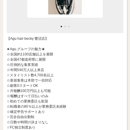
【Agu hair becky 鷺沼店】
★Agu.グループの魅力★
☆全国約1100店舗以上を展開
☆全国47都道府県に展開
☆圧倒的な集客実績
☆年間540万人以上来店
☆スタイリスト数4,700名以上
☆新規集客は本部で一括対応
☆顧客0スタートOK
☆月報酬100万円以上も可能
☆報酬はすべて日払いのみ
☆初めての業務委託も歓迎
☆転職者の80％以上が業務委託未経験
☆確定申告サポートあり
☆完全自由出勤制
☆日数や時間の決まりなし
☆FC独立制度あり