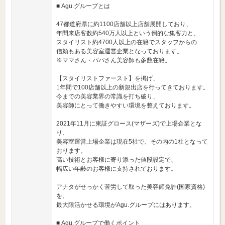
■ Agu.グループとは
47都道府県に約1100店舗以上店舗展開しており、
年間来店客数約540万人以上という倒的な集客力と、
スタイリスト約4700人以上の在籍でスタッフからの
信頼もある美容室運営企業となっております。
※ママさん・パパさん美容師も多数在籍。
【スタイリストファースト】を掲げ、
1年間で100店舗以上の新規出店を行ってきております。
今までの美容業界の常識を打ち破り、
美容師にとって働きやすい環境を整えております。
2021年11月に東証グロース(マザーズ)で上場企業とな
り、
美容室運営上場企業は現在5社で、その内の1社となって
おります。
高い技術とお客様に寄り添った値段設定で、
幅広い年齢のお客様に支持されております。
アナタがせっかく苦労して取った美容師免許(国家資格)
を、
最大限活かせる環境がAgu.グループにはあります。
■ Agu.グループで働くポイント