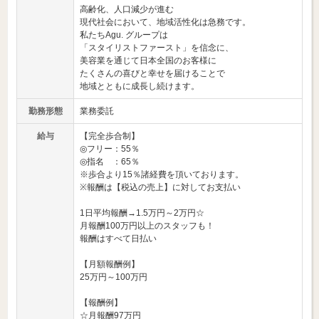
高齢化、人口減少が進む
現代社会において、地域活性化は急務です。
私たちAgu. グループは
「スタイリストファースト」を信念に、
美容業を通じて日本全国のお客様に
たくさんの喜びと幸せを届けることで
地域とともに成長し続けます。
勤務形態
業務委託
給与
【完全歩合制】
◎フリー：55％
◎指名 ：65％
※歩合より15％諸経費を頂いております。
※報酬は【税込の売上】に対してお支払い
1日平均報酬→1.5万円～2万円☆
月報酬100万円以上のスタッフも！
報酬はすべて日払い
【月額報酬例】
25万円～100万円
【報酬例】
☆月報酬97万円