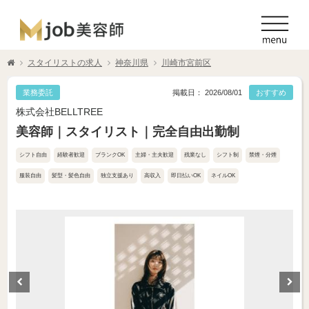
スタイリストの求人
神奈川県
川崎市宮前区
業務委託
掲載日： 2026/08/01
おすすめ
株式会社BELLTREE
美容師｜スタイリスト｜完全自由出勤制
シフト自由
経験者歓迎
ブランクOK
主婦・主夫歓迎
残業なし
シフト制
禁煙・分煙
服装自由
髪型・髪色自由
独立支援あり
高収入
即日払いOK
ネイルOK