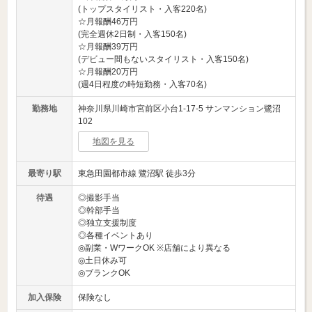
(トップスタイリスト・入客220名)
☆月報酬46万円
(完全週休2日制・入客150名)
☆月報酬39万円
(デビュー間もないスタイリスト・入客150名)
☆月報酬20万円
(週4日程度の時短勤務・入客70名)
勤務地
神奈川県川崎市宮前区小台1-17-5 サンマンション鷺沼
102
地図を見る
最寄り駅
東急田園都市線 鷺沼駅 徒歩3分
待遇
◎撮影手当
◎幹部手当
◎独立支援制度
◎各種イベントあり
◎副業・WワークOK ※店舗により異なる
◎土日休み可
◎ブランクOK
加入保険
保険なし